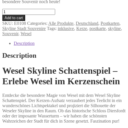
besondere Souvenir noch heute!
Wesel
-
Add to cart
Schattenspiel
SKU:
E0108
Categories:
Alle Produkte
,
Deutschland
,
Postkarten
,
mit
Skyline Stadt Souvenire
Tags:
inklusive
,
Kerze
,
postkarte
,
skyline
,
Postkarte
Souvenir
,
Wesel
quantity
Description
Description
Wesel Skyline Schattenspiel –
Erlebe Wesel im Kerzenschein
Entdecke die besondere Magie von Wesel mit dem Wesel Skyline
Schattenspiel. Der Kerzen-Aufsatz verzaubert jedes Teelicht in ein
wunderschönes Lichtspektakel und projiziert die Silhouette der
Weseler Skyline in den Raum. Ob das historische Schloss Diersfordt
oder der imposante Wasserturm – wir haben die schönsten
Wahrzeichen der Stadt für dich in Szene gesetzt. Faszination pur!