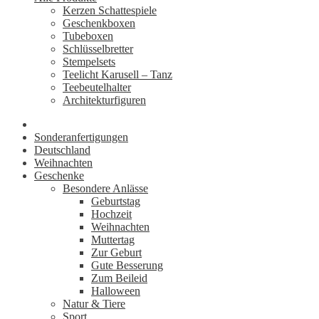
Kerzen Schattespiele
Geschenkboxen
Tubeboxen
Schlüsselbretter
Stempelsets
Teelicht Karusell – Tanz
Teebeutelhalter
Architekturfiguren
Sonderanfertigungen
Deutschland
Weihnachten
Geschenke
Besondere Anlässe
Geburtstag
Hochzeit
Weihnachten
Muttertag
Zur Geburt
Gute Besserung
Zum Beileid
Halloween
Natur & Tiere
Sport