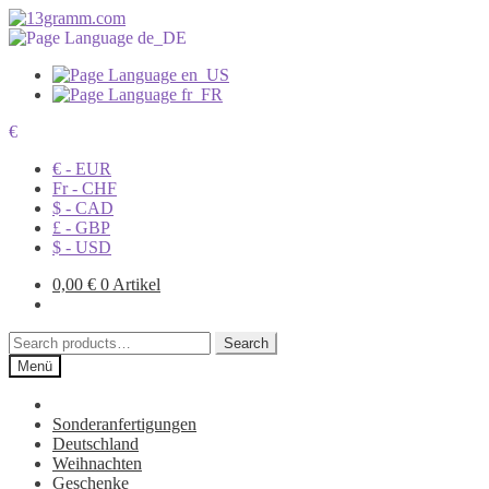
€
€ - EUR
Fr - CHF
$ - CAD
£ - GBP
$ - USD
0,00
€
0 Artikel
Search
Search
for:
Menü
Sonderanfertigungen
Deutschland
Weihnachten
Geschenke