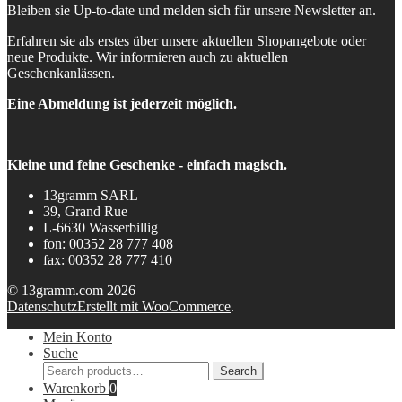
Bleiben sie Up-to-date und melden sich für unsere Newsletter an.
Erfahren sie als erstes über unsere aktuellen Shopangebote oder
neue Produkte. Wir informieren auch zu aktuellen
Geschenkanlässen.
Eine Abmeldung ist jederzeit möglich.
Kleine und feine Geschenke - einfach magisch.
13gramm SARL
39, Grand Rue
L-6630 Wasserbillig
fon: 00352 28 777 408
fax: 00352 28 777 410
© 13gramm.com 2026
Datenschutz
Erstellt mit WooCommerce
.
Mein Konto
Suche
Search
Search
for:
Warenkorb
0