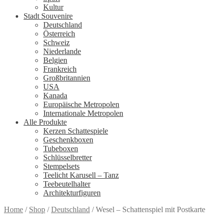
Kultur
Stadt Souvenire
Deutschland
Österreich
Schweiz
Niederlande
Belgien
Frankreich
Großbritannien
USA
Kanada
Europäische Metropolen
Internationale Metropolen
Alle Produkte
Kerzen Schattespiele
Geschenkboxen
Tubeboxen
Schlüsselbretter
Stempelsets
Teelicht Karusell – Tanz
Teebeutelhalter
Architekturfiguren
Home
/
Shop
/
Deutschland
/
Wesel – Schattenspiel mit Postkarte