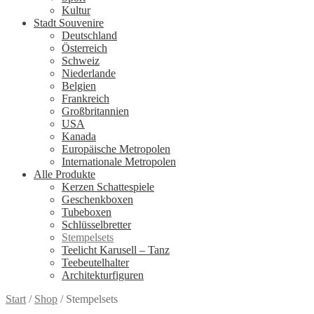
Kultur
Stadt Souvenire
Deutschland
Österreich
Schweiz
Niederlande
Belgien
Frankreich
Großbritannien
USA
Kanada
Europäische Metropolen
Internationale Metropolen
Alle Produkte
Kerzen Schattespiele
Geschenkboxen
Tubeboxen
Schlüsselbretter
Stempelsets
Teelicht Karusell – Tanz
Teebeutelhalter
Architekturfiguren
Start
/
Shop
/
Stempelsets