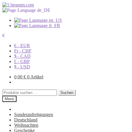
€
€ - EUR
Fr - CHF
$ - CAD
£ - GBP
$ - USD
0,00
€
0 Artikel
Suchen
Suchen
nach:
Menü
Sonderanfertigungen
Deutschland
Weihnachten
Geschenke