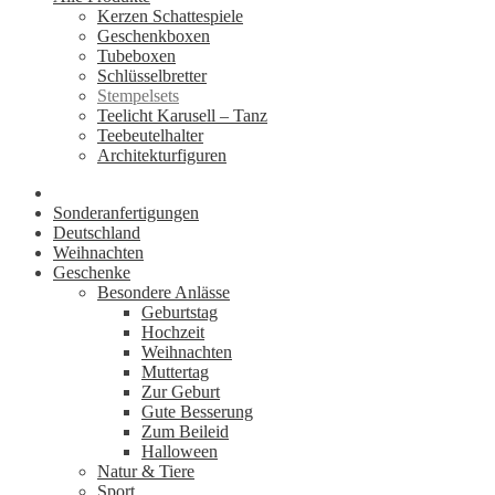
Kerzen Schattespiele
Geschenkboxen
Tubeboxen
Schlüsselbretter
Stempelsets
Teelicht Karusell – Tanz
Teebeutelhalter
Architekturfiguren
Sonderanfertigungen
Deutschland
Weihnachten
Geschenke
Besondere Anlässe
Geburtstag
Hochzeit
Weihnachten
Muttertag
Zur Geburt
Gute Besserung
Zum Beileid
Halloween
Natur & Tiere
Sport