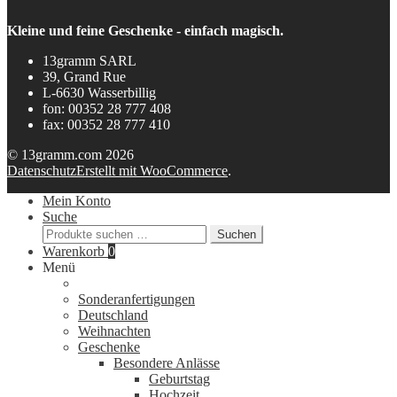
Kleine und feine Geschenke - einfach magisch.
13gramm SARL
39, Grand Rue
L-6630 Wasserbillig
fon: 00352 28 777 408
fax: 00352 28 777 410
© 13gramm.com 2026
Datenschutz
Erstellt mit WooCommerce
.
Mein Konto
Suche
Suchen
Suchen
nach:
Warenkorb
0
Menü
Sonderanfertigungen
Deutschland
Weihnachten
Geschenke
Besondere Anlässe
Geburtstag
Hochzeit