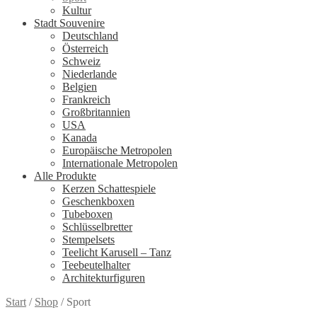
Kultur
Stadt Souvenire
Deutschland
Österreich
Schweiz
Niederlande
Belgien
Frankreich
Großbritannien
USA
Kanada
Europäische Metropolen
Internationale Metropolen
Alle Produkte
Kerzen Schattespiele
Geschenkboxen
Tubeboxen
Schlüsselbretter
Stempelsets
Teelicht Karusell – Tanz
Teebeutelhalter
Architekturfiguren
Start
/
Shop
/
Sport