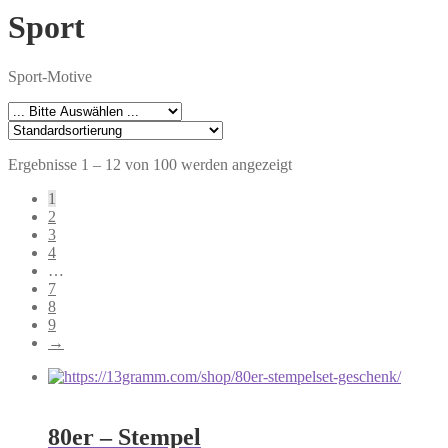
Sport
Sport-Motive
Ergebnisse 1 – 12 von 100 werden angezeigt
1
2
3
4
…
7
8
9
→
80er – Stempel