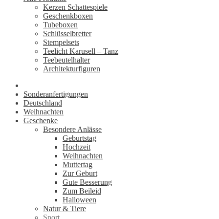
Kerzen Schattespiele
Geschenkboxen
Tubeboxen
Schlüsselbretter
Stempelsets
Teelicht Karusell – Tanz
Teebeutelhalter
Architekturfiguren
Sonderanfertigungen
Deutschland
Weihnachten
Geschenke
Besondere Anlässe
Geburtstag
Hochzeit
Weihnachten
Muttertag
Zur Geburt
Gute Besserung
Zum Beileid
Halloween
Natur & Tiere
Sport