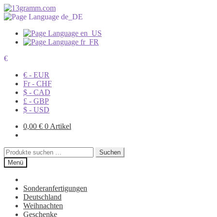
€
€ - EUR
Fr - CHF
$ - CAD
£ - GBP
$ - USD
0,00
€
0 Artikel
Suchen
Suchen
nach:
Menü
Sonderanfertigungen
Deutschland
Weihnachten
Geschenke