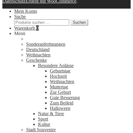
Datenschutz
Erstellt mit WooCommerce
.
Mein Konto
Suche
Suchen
Suchen
nach:
Warenkorb
0
Menü
Sonderanfertigungen
Deutschland
Weihnachten
Geschenke
Besondere Anlässe
Geburtstag
Hochzeit
Weihnachten
Muttertag
Zur Geburt
Gute Besserung
Zum Beileid
Halloween
Natur & Tiere
Sport
Kultur
Stadt Souvenire