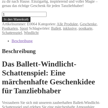
zu dir nach Hause. Einzigartig, inspirierend und voller Magie –
genau das richtige Geschenk für jeden Tanzliebhaber!
Ballett
-
In den Warenkorb
Schattenspiel
Artikelnummer:
E0064
Kategorien:
Alle Produkte
,
Geschenke
,
mit
Postkarten
,
Sport
Schlagwörter:
Ballett
,
inklusive
,
postkarte
,
Postkarte
Schattenspiel
,
Windlicht
Menge
Beschreibung
Beschreibung
Das Ballett-Windlicht-
Schattenspiel: Eine
märchenhafte Geschenkidee
für Tanzliebhaber
Verzaubern Sie sich mit unserem zauberhaften Ballett-Windlicht-
Schattenspiel und erleben Sie eine märchenhafte Atmosphäre