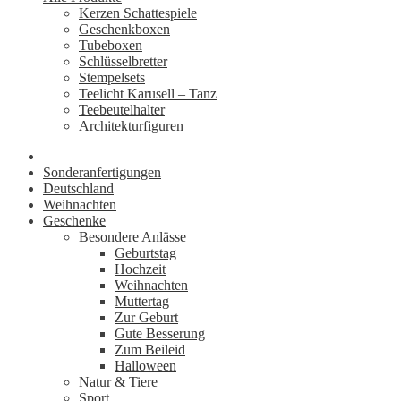
Kerzen Schattespiele
Geschenkboxen
Tubeboxen
Schlüsselbretter
Stempelsets
Teelicht Karusell – Tanz
Teebeutelhalter
Architekturfiguren
Sonderanfertigungen
Deutschland
Weihnachten
Geschenke
Besondere Anlässe
Geburtstag
Hochzeit
Weihnachten
Muttertag
Zur Geburt
Gute Besserung
Zum Beileid
Halloween
Natur & Tiere
Sport