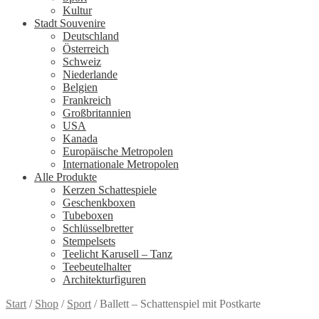
Kultur
Stadt Souvenire
Deutschland
Österreich
Schweiz
Niederlande
Belgien
Frankreich
Großbritannien
USA
Kanada
Europäische Metropolen
Internationale Metropolen
Alle Produkte
Kerzen Schattespiele
Geschenkboxen
Tubeboxen
Schlüsselbretter
Stempelsets
Teelicht Karusell – Tanz
Teebeutelhalter
Architekturfiguren
Start
/
Shop
/
Sport
/
Ballett – Schattenspiel mit Postkarte