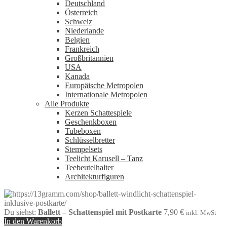
Deutschland
Österreich
Schweiz
Niederlande
Belgien
Frankreich
Großbritannien
USA
Kanada
Europäische Metropolen
Internationale Metropolen
Alle Produkte
Kerzen Schattespiele
Geschenkboxen
Tubeboxen
Schlüsselbretter
Stempelsets
Teelicht Karusell – Tanz
Teebeutelhalter
Architekturfiguren
Du siehst:
Ballett – Schattenspiel mit Postkarte
7,90
€
inkl. MwSt
In den Warenkorb