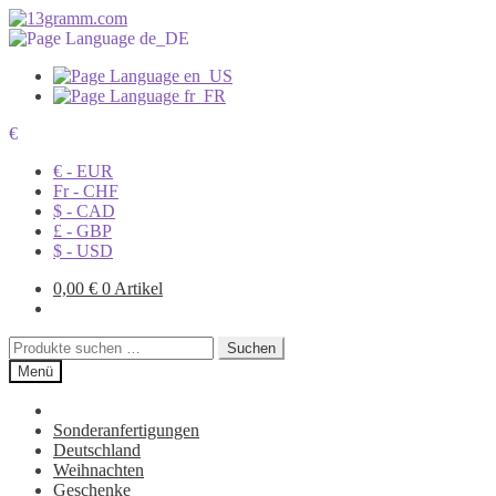
€
€ - EUR
Fr - CHF
$ - CAD
£ - GBP
$ - USD
0,00
€
0 Artikel
Suchen
Suchen
nach:
Menü
Sonderanfertigungen
Deutschland
Weihnachten
Geschenke