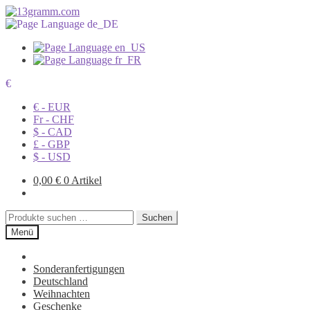
€
€ - EUR
Fr - CHF
$ - CAD
£ - GBP
$ - USD
0,00
€
0 Artikel
Suchen
Suchen
nach:
Menü
Sonderanfertigungen
Deutschland
Weihnachten
Geschenke