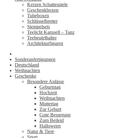
Kerzen Schattespiele
Geschenkboxen
Tubeboxen
Schlüsselbretter
Stempelsets
Teelicht Karusell – Tanz
Teebeutelhalter
Architekturfiguren
Sonderanfertigungen
Deutschland
Weihnachten
Geschenke
Besondere Anlässe
Geburtstag
Hochzeit
Weihnachten
Muttertag
Zur Geburt
Gute Besserung
Zum Beileid
Halloween
Natur & Tiere
Sport