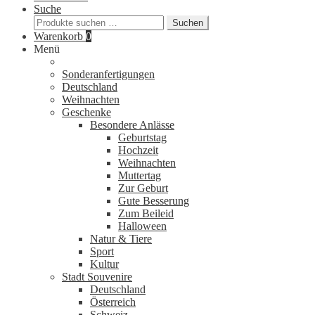
Suche
Suchen
Suchen
nach:
Warenkorb
0
Menü
Sonderanfertigungen
Deutschland
Weihnachten
Geschenke
Besondere Anlässe
Geburtstag
Hochzeit
Weihnachten
Muttertag
Zur Geburt
Gute Besserung
Zum Beileid
Halloween
Natur & Tiere
Sport
Kultur
Stadt Souvenire
Deutschland
Österreich
Schweiz