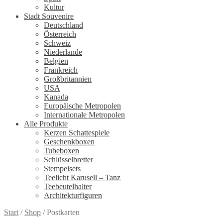
Kultur
Stadt Souvenire
Deutschland
Österreich
Schweiz
Niederlande
Belgien
Frankreich
Großbritannien
USA
Kanada
Europäische Metropolen
Internationale Metropolen
Alle Produkte
Kerzen Schattespiele
Geschenkboxen
Tubeboxen
Schlüsselbretter
Stempelsets
Teelicht Karusell – Tanz
Teebeutelhalter
Architekturfiguren
Start
/
Shop
/
Postkarten