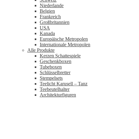
Niederlande
Belgien
Frankreich
Großbritannien
USA
Kanada
Europäische Metropolen
Internationale Metropolen
Alle Produkte
Kerzen Schattespiele
Geschenkboxen
Tubeboxen
Schlüsselbretter
Stempelsets
Teelicht Karusell – Tanz
Teebeutelhalter
Architekturfiguren