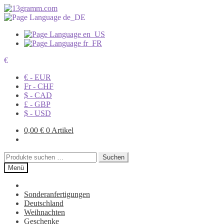
€
€ - EUR
Fr - CHF
$ - CAD
£ - GBP
$ - USD
0,00
€
0 Artikel
Suchen
Suchen
nach:
Menü
Sonderanfertigungen
Deutschland
Weihnachten
Geschenke