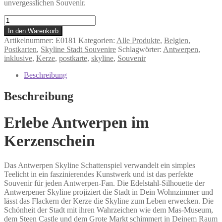
unvergesslichen Souvenir.
Antwerpen
-
In den Warenkorb
Schattenspiel
Artikelnummer:
E0181
Kategorien:
Alle Produkte
,
Belgien
,
mit
Postkarten
,
Skyline Stadt Souvenire
Schlagwörter:
Antwerpen
,
Postkarte
inklusive
,
Kerze
,
postkarte
,
skyline
,
Souvenir
Menge
Beschreibung
Beschreibung
Erlebe Antwerpen im
Kerzenschein
Das Antwerpen Skyline Schattenspiel verwandelt ein simples
Teelicht in ein faszinierendes Kunstwerk und ist das perfekte
Souvenir für jeden Antwerpen-Fan. Die Edelstahl-Silhouette der
Antwerpener Skyline projiziert die Stadt in Dein Wohnzimmer und
lässt das Flackern der Kerze die Skyline zum Leben erwecken. Die
Schönheit der Stadt mit ihren Wahrzeichen wie dem Mas-Museum,
dem Steen Castle und dem Grote Markt schimmert in Deinem Raum