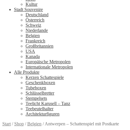
Kultur
Stadt Souvenire
Deutschland
Österreich
Schweiz
Niederlande
Belgien
Frankreich
Großbritannien
USA
Kanada
Europäische Metropolen
Internationale Metropolen
Alle Produkte
Kerzen Schattespiele
Geschenkboxen
Tubeboxen
Schlüsselbretter
Stempelsets
Teelicht Karusell – Tanz
Teebeutelhalter
Architekturfiguren
Start
/
Shop
/
Belgien
/
Antwerpen – Schattenspiel mit Postkarte