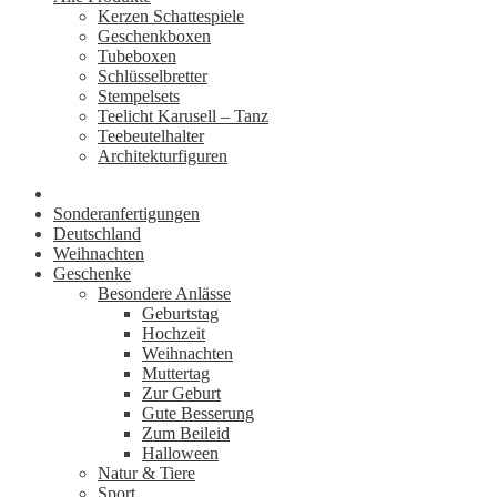
Kerzen Schattespiele
Geschenkboxen
Tubeboxen
Schlüsselbretter
Stempelsets
Teelicht Karusell – Tanz
Teebeutelhalter
Architekturfiguren
Sonderanfertigungen
Deutschland
Weihnachten
Geschenke
Besondere Anlässe
Geburtstag
Hochzeit
Weihnachten
Muttertag
Zur Geburt
Gute Besserung
Zum Beileid
Halloween
Natur & Tiere
Sport