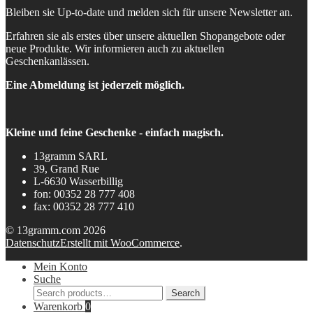
Bleiben sie Up-to-date und melden sich für unsere Newsletter an.
Erfahren sie als erstes über unsere aktuellen Shopangebote oder
neue Produkte. Wir informieren auch zu aktuellen
Geschenkanlässen.
Eine Abmeldung ist jederzeit möglich.
Kleine und feine Geschenke - einfach magisch.
13gramm SARL
39, Grand Rue
L-6630 Wasserbillig
fon: 00352 28 777 408
fax: 00352 28 777 410
© 13gramm.com 2026
Datenschutz
Erstellt mit WooCommerce
.
Mein Konto
Suche
Search
Search
for:
Warenkorb
0