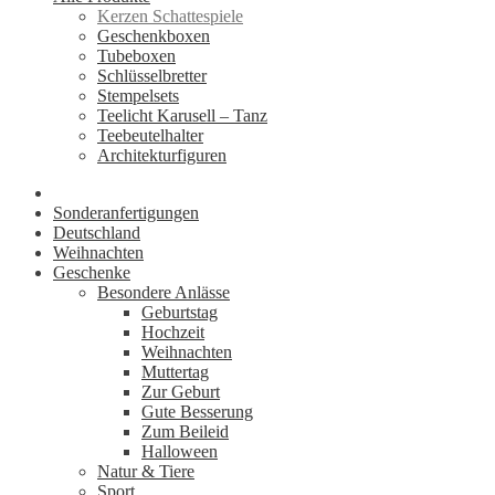
Kerzen Schattespiele
Geschenkboxen
Tubeboxen
Schlüsselbretter
Stempelsets
Teelicht Karusell – Tanz
Teebeutelhalter
Architekturfiguren
Sonderanfertigungen
Deutschland
Weihnachten
Geschenke
Besondere Anlässe
Geburtstag
Hochzeit
Weihnachten
Muttertag
Zur Geburt
Gute Besserung
Zum Beileid
Halloween
Natur & Tiere
Sport