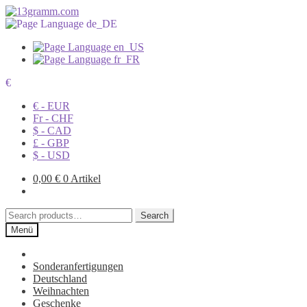
€
€ - EUR
Fr - CHF
$ - CAD
£ - GBP
$ - USD
0,00
€
0 Artikel
Search
Search
for:
Menü
Sonderanfertigungen
Deutschland
Weihnachten
Geschenke