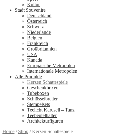
Kultur
Stadt Souvenire
Deutschland
Österreich
Schweiz
Niederlande
Belgien
Frankreich
Großbritannien
USA
Kanada
Europäische Metropolen
Internationale Metropolen
Alle Produkte
Kerzen Schattespiele
Geschenkboxen
Tubeboxen
Schlüsselbretter
Stempelsets
Teelicht Karusell – Tanz
Teebeutelhalter
Architekturfiguren
Home
/
Shop
/
Kerzen Schattespiele