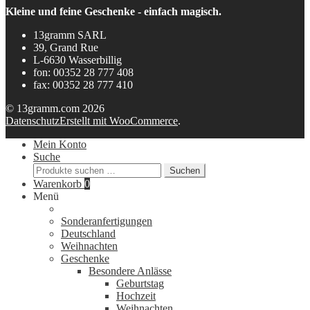
Kleine und feine Geschenke - einfach magisch.
13gramm SARL
39, Grand Rue
L-6630 Wasserbillig
fon: 00352 28 777 408
fax: 00352 28 777 410
© 13gramm.com 2026
Datenschutz
Erstellt mit WooCommerce
.
Mein Konto
Suche
Suchen
Suchen
nach:
Warenkorb
0
Menü
Sonderanfertigungen
Deutschland
Weihnachten
Geschenke
Besondere Anlässe
Geburtstag
Hochzeit
Weihnachten