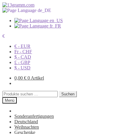
€
€ - EUR
Fr - CHF
$ - CAD
£ - GBP
$ - USD
0,00
€
0 Artikel
Suchen
Suchen
nach:
Menü
Sonderanfertigungen
Deutschland
Weihnachten
Geschenke