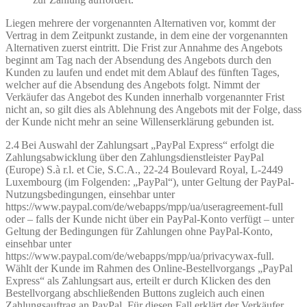
Liegen mehrere der vorgenannten Alternativen vor, kommt der
Vertrag in dem Zeitpunkt zustande, in dem eine der vorgenannten
Alternativen zuerst eintritt. Die Frist zur Annahme des Angebots
beginnt am Tag nach der Absendung des Angebots durch den
Kunden zu laufen und endet mit dem Ablauf des fünften Tages,
welcher auf die Absendung des Angebots folgt. Nimmt der
Verkäufer das Angebot des Kunden innerhalb vorgenannter Frist
nicht an, so gilt dies als Ablehnung des Angebots mit der Folge, dass
der Kunde nicht mehr an seine Willenserklärung gebunden ist.
2.4 Bei Auswahl der Zahlungsart „PayPal Express“ erfolgt die
Zahlungsabwicklung über den Zahlungsdienstleister PayPal
(Europe) S.à r.l. et Cie, S.C.A., 22-24 Boulevard Royal, L-2449
Luxembourg (im Folgenden: „PayPal“), unter Geltung der PayPal-
Nutzungsbedingungen, einsehbar unter
https://www.paypal.com/de/webapps/mpp/ua/useragreement-full
oder – falls der Kunde nicht über ein PayPal-Konto verfügt – unter
Geltung der Bedingungen für Zahlungen ohne PayPal-Konto,
einsehbar unter
https://www.paypal.com/de/webapps/mpp/ua/privacywax-full.
Wählt der Kunde im Rahmen des Online-Bestellvorgangs „PayPal
Express“ als Zahlungsart aus, erteilt er durch Klicken des den
Bestellvorgang abschließenden Buttons zugleich auch einen
Zahlungsauftrag an PayPal. Für diesen Fall erklärt der Verkäufer