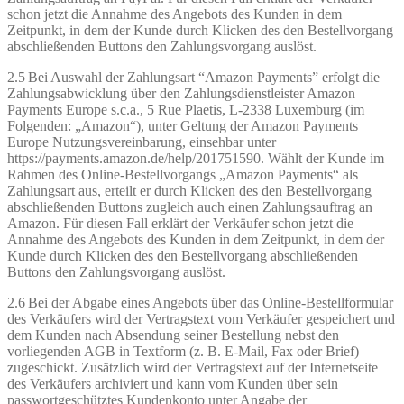
schon jetzt die Annahme des Angebots des Kunden in dem
Zeitpunkt, in dem der Kunde durch Klicken des den Bestellvorgang
abschließenden Buttons den Zahlungsvorgang auslöst.
2.5 Bei Auswahl der Zahlungsart “Amazon Payments” erfolgt die
Zahlungsabwicklung über den Zahlungsdienstleister Amazon
Payments Europe s.c.a., 5 Rue Plaetis, L-2338 Luxemburg (im
Folgenden: „Amazon“), unter Geltung der Amazon Payments
Europe Nutzungsvereinbarung, einsehbar unter
https://payments.amazon.de/help/201751590. Wählt der Kunde im
Rahmen des Online-Bestellvorgangs „Amazon Payments“ als
Zahlungsart aus, erteilt er durch Klicken des den Bestellvorgang
abschließenden Buttons zugleich auch einen Zahlungsauftrag an
Amazon. Für diesen Fall erklärt der Verkäufer schon jetzt die
Annahme des Angebots des Kunden in dem Zeitpunkt, in dem der
Kunde durch Klicken des den Bestellvorgang abschließenden
Buttons den Zahlungsvorgang auslöst.
2.6 Bei der Abgabe eines Angebots über das Online-Bestellformular
des Verkäufers wird der Vertragstext vom Verkäufer gespeichert und
dem Kunden nach Absendung seiner Bestellung nebst den
vorliegenden AGB in Textform (z. B. E-Mail, Fax oder Brief)
zugeschickt. Zusätzlich wird der Vertragstext auf der Internetseite
des Verkäufers archiviert und kann vom Kunden über sein
passwortgeschütztes Kundenkonto unter Angabe der