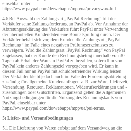
einsehbar unter
https://www.paypal.com/de/webapps/mpp/ua/privacywax-full.
4.6 Bei Auswahl der Zahlungsart „PayPal Rechnung“ tritt der
Verkäufer seine Zahlungsforderung an PayPal ab. Vor Annahme der
Abtretungserklärung des Verkäufers führt PayPal unter Verwendung
der übermittelten Kundendaten eine Bonitätsprüfung durch. Der
Verkäufer behält sich vor, dem Kunden die Zahlungsart „PayPal
Rechnung“ im Falle eines negativen Prüfungsergebnisses zu
verweigern. Wird die Zahlungsart „PayPal Rechnung“ von PayPal
zugelassen, hat der Kunde den Rechnungsbetrag innerhalb von 30
Tagen ab Erhalt der Ware an PayPal zu bezahlen, sofern ihm von
PayPal kein anderes Zahlungsziel vorgegeben wird. Er kann in
diesem Fall nur an PayPal mit schuldbefreiender Wirkung leisten.
Der Verkäufer bleibt jedoch auch im Falle der Forderungsabtretung
zuständig für allgemeine Kundenanfragen z. B. zur Ware, Lieferzeit,
Versendung, Retouren, Reklamationen, Widerrufserklärungen und -
zusendungen oder Gutschriften. Ergänzend gelten die Allgemeinen
Nutzungsbedingungen für die Nutzung des Rechnungskaufs von
PayPal, einsehbar unter
https://www.paypal.com/de/webapps/mpp/ua/pui-terms.
5) Liefer- und Versandbedingungen
5.1 Die Lieferung von Waren erfolgt auf dem Versandweg an die