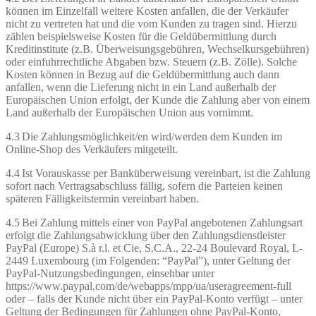
können im Einzelfall weitere Kosten anfallen, die der Verkäufer
nicht zu vertreten hat und die vom Kunden zu tragen sind. Hierzu
zählen beispielsweise Kosten für die Geldübermittlung durch
Kreditinstitute (z.B. Überweisungsgebühren, Wechselkursgebühren)
oder einfuhrrechtliche Abgaben bzw. Steuern (z.B. Zölle). Solche
Kosten können in Bezug auf die Geldübermittlung auch dann
anfallen, wenn die Lieferung nicht in ein Land außerhalb der
Europäischen Union erfolgt, der Kunde die Zahlung aber von einem
Land außerhalb der Europäischen Union aus vornimmt.
4.3 Die Zahlungsmöglichkeit/en wird/werden dem Kunden im
Online-Shop des Verkäufers mitgeteilt.
4.4 Ist Vorauskasse per Banküberweisung vereinbart, ist die Zahlung
sofort nach Vertragsabschluss fällig, sofern die Parteien keinen
späteren Fälligkeitstermin vereinbart haben.
4.5 Bei Zahlung mittels einer von PayPal angebotenen Zahlungsart
erfolgt die Zahlungsabwicklung über den Zahlungsdienstleister
PayPal (Europe) S.à r.l. et Cie, S.C.A., 22-24 Boulevard Royal, L-
2449 Luxembourg (im Folgenden: “PayPal”), unter Geltung der
PayPal-Nutzungsbedingungen, einsehbar unter
https://www.paypal.com/de/webapps/mpp/ua/useragreement-full
oder – falls der Kunde nicht über ein PayPal-Konto verfügt – unter
Geltung der Bedingungen für Zahlungen ohne PayPal-Konto,