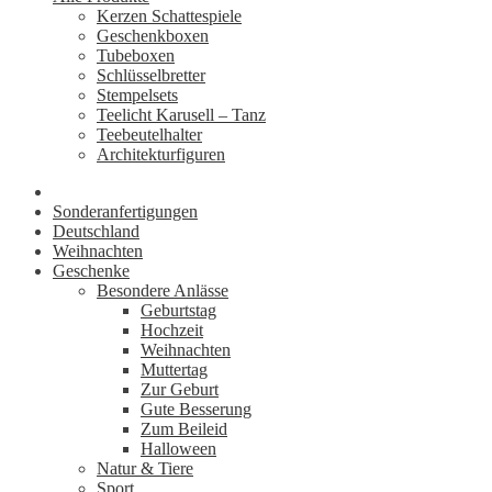
Kerzen Schattespiele
Geschenkboxen
Tubeboxen
Schlüsselbretter
Stempelsets
Teelicht Karusell – Tanz
Teebeutelhalter
Architekturfiguren
Sonderanfertigungen
Deutschland
Weihnachten
Geschenke
Besondere Anlässe
Geburtstag
Hochzeit
Weihnachten
Muttertag
Zur Geburt
Gute Besserung
Zum Beileid
Halloween
Natur & Tiere
Sport