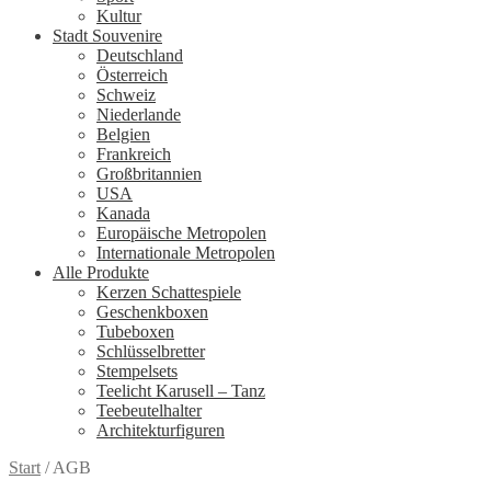
Kultur
Stadt Souvenire
Deutschland
Österreich
Schweiz
Niederlande
Belgien
Frankreich
Großbritannien
USA
Kanada
Europäische Metropolen
Internationale Metropolen
Alle Produkte
Kerzen Schattespiele
Geschenkboxen
Tubeboxen
Schlüsselbretter
Stempelsets
Teelicht Karusell – Tanz
Teebeutelhalter
Architekturfiguren
Start
/
AGB