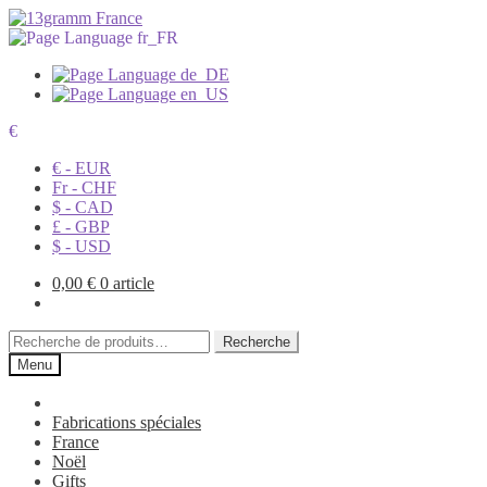
€
€ - EUR
Fr - CHF
$ - CAD
£ - GBP
$ - USD
0,00
€
0 article
Recherche
Recherche
pour :
Menu
Fabrications spéciales
France
Noël
Gifts