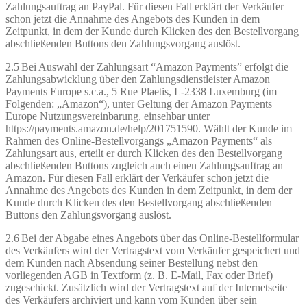
Zahlungsauftrag an PayPal. Für diesen Fall erklärt der Verkäufer
schon jetzt die Annahme des Angebots des Kunden in dem
Zeitpunkt, in dem der Kunde durch Klicken des den Bestellvorgang
abschließenden Buttons den Zahlungsvorgang auslöst.
2.5 Bei Auswahl der Zahlungsart “Amazon Payments” erfolgt die
Zahlungsabwicklung über den Zahlungsdienstleister Amazon
Payments Europe s.c.a., 5 Rue Plaetis, L-2338 Luxemburg (im
Folgenden: „Amazon“), unter Geltung der Amazon Payments
Europe Nutzungsvereinbarung, einsehbar unter
https://payments.amazon.de/help/201751590. Wählt der Kunde im
Rahmen des Online-Bestellvorgangs „Amazon Payments“ als
Zahlungsart aus, erteilt er durch Klicken des den Bestellvorgang
abschließenden Buttons zugleich auch einen Zahlungsauftrag an
Amazon. Für diesen Fall erklärt der Verkäufer schon jetzt die
Annahme des Angebots des Kunden in dem Zeitpunkt, in dem der
Kunde durch Klicken des den Bestellvorgang abschließenden
Buttons den Zahlungsvorgang auslöst.
2.6 Bei der Abgabe eines Angebots über das Online-Bestellformular
des Verkäufers wird der Vertragstext vom Verkäufer gespeichert und
dem Kunden nach Absendung seiner Bestellung nebst den
vorliegenden AGB in Textform (z. B. E-Mail, Fax oder Brief)
zugeschickt. Zusätzlich wird der Vertragstext auf der Internetseite
des Verkäufers archiviert und kann vom Kunden über sein