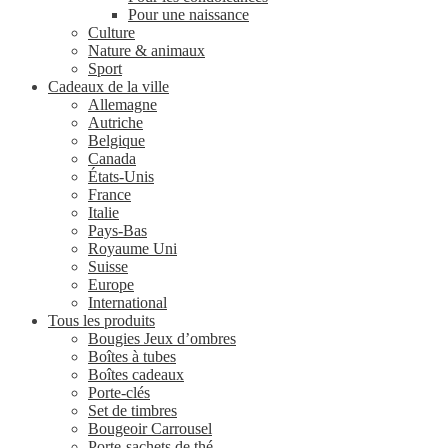
Pour une naissance
Culture
Nature & animaux
Sport
Cadeaux de la ville
Allemagne
Autriche
Belgique
Canada
États-Unis
France
Italie
Pays-Bas
Royaume Uni
Suisse
Europe
International
Tous les produits
Bougies Jeux d’ombres
Boîtes à tubes
Boîtes cadeaux
Porte-clés
Set de timbres
Bougeoir Carrousel
Porte-sachets de thé