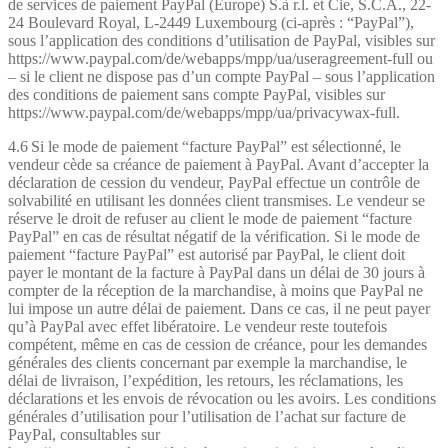
de services de paiement PayPal (Europe) S.à r.l. et Cie, S.C.A., 22-
24 Boulevard Royal, L-2449 Luxembourg (ci-après : “PayPal”),
sous l’application des conditions d’utilisation de PayPal, visibles sur
https://www.paypal.com/de/webapps/mpp/ua/useragreement-full ou
– si le client ne dispose pas d’un compte PayPal – sous l’application
des conditions de paiement sans compte PayPal, visibles sur
https://www.paypal.com/de/webapps/mpp/ua/privacywax-full.
4.6 Si le mode de paiement “facture PayPal” est sélectionné, le
vendeur cède sa créance de paiement à PayPal. Avant d’accepter la
déclaration de cession du vendeur, PayPal effectue un contrôle de
solvabilité en utilisant les données client transmises. Le vendeur se
réserve le droit de refuser au client le mode de paiement “facture
PayPal” en cas de résultat négatif de la vérification. Si le mode de
paiement “facture PayPal” est autorisé par PayPal, le client doit
payer le montant de la facture à PayPal dans un délai de 30 jours à
compter de la réception de la marchandise, à moins que PayPal ne
lui impose un autre délai de paiement. Dans ce cas, il ne peut payer
qu’à PayPal avec effet libératoire. Le vendeur reste toutefois
compétent, même en cas de cession de créance, pour les demandes
générales des clients concernant par exemple la marchandise, le
délai de livraison, l’expédition, les retours, les réclamations, les
déclarations et les envois de révocation ou les avoirs. Les conditions
générales d’utilisation pour l’utilisation de l’achat sur facture de
PayPal, consultables sur