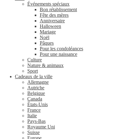
Événements spéciaux
Bon rétablissement
Fête des mères
Anniversaire
Halloween
Mariage
Noël
Pâques
Pour les condoléances
Pour une naissance
Culture
Nature & animaux
Sport
Cadeaux de la ville
Allemagne
Autriche
Belgique
Canada
États-Unis
France
Italie
Pays-Bas
Royaume Uni
Suisse
Europe