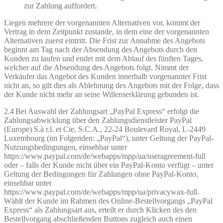
zur Zahlung auffordert.
Liegen mehrere der vorgenannten Alternativen vor, kommt der
Vertrag in dem Zeitpunkt zustande, in dem eine der vorgenannten
Alternativen zuerst eintritt. Die Frist zur Annahme des Angebots
beginnt am Tag nach der Absendung des Angebots durch den
Kunden zu laufen und endet mit dem Ablauf des fünften Tages,
welcher auf die Absendung des Angebots folgt. Nimmt der
Verkäufer das Angebot des Kunden innerhalb vorgenannter Frist
nicht an, so gilt dies als Ablehnung des Angebots mit der Folge, dass
der Kunde nicht mehr an seine Willenserklärung gebunden ist.
2.4 Bei Auswahl der Zahlungsart „PayPal Express“ erfolgt die
Zahlungsabwicklung über den Zahlungsdienstleister PayPal
(Europe) S.à r.l. et Cie, S.C.A., 22-24 Boulevard Royal, L-2449
Luxembourg (im Folgenden: „PayPal“), unter Geltung der PayPal-
Nutzungsbedingungen, einsehbar unter
https://www.paypal.com/de/webapps/mpp/ua/useragreement-full
oder – falls der Kunde nicht über ein PayPal-Konto verfügt – unter
Geltung der Bedingungen für Zahlungen ohne PayPal-Konto,
einsehbar unter
https://www.paypal.com/de/webapps/mpp/ua/privacywax-full.
Wählt der Kunde im Rahmen des Online-Bestellvorgangs „PayPal
Express“ als Zahlungsart aus, erteilt er durch Klicken des den
Bestellvorgang abschließenden Buttons zugleich auch einen