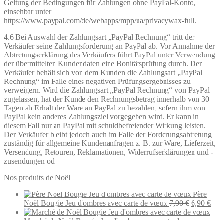
Geltung der Bedingungen für Zahlungen ohne PayPal-Konto,
einsehbar unter
https://www.paypal.com/de/webapps/mpp/ua/privacywax-full.
4.6 Bei Auswahl der Zahlungsart „PayPal Rechnung“ tritt der
Verkäufer seine Zahlungsforderung an PayPal ab. Vor Annahme der
Abtretungserklärung des Verkäufers führt PayPal unter Verwendung
der übermittelten Kundendaten eine Bonitätsprüfung durch. Der
Verkäufer behält sich vor, dem Kunden die Zahlungsart „PayPal
Rechnung“ im Falle eines negativen Prüfungsergebnisses zu
verweigern. Wird die Zahlungsart „PayPal Rechnung“ von PayPal
zugelassen, hat der Kunde den Rechnungsbetrag innerhalb von 30
Tagen ab Erhalt der Ware an PayPal zu bezahlen, sofern ihm von
PayPal kein anderes Zahlungsziel vorgegeben wird. Er kann in
diesem Fall nur an PayPal mit schuldbefreiender Wirkung leisten.
Der Verkäufer bleibt jedoch auch im Falle der Forderungsabtretung
zuständig für allgemeine Kundenanfragen z. B. zur Ware, Lieferzeit,
Versendung, Retouren, Reklamationen, Widerrufserklärungen und -
zusendungen od
Nos produits de Noël
Père
Le
Le
Noël Bougie Jeu d'ombres avec carte de vœux
7,90
€
6,90
€
prix
pri