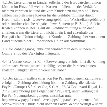
4.2 Bei Lieferungen in Länder außerhalb der Europäischen Union
können im Einzelfall weitere Kosten anfallen, die der Verkäufer
nicht zu vertreten hat und die vom Kunden zu tragen sind. Hierzu
zählen beispielsweise Kosten für die Geldübermittlung durch
Kreditinstitute (z.B. Überweisungsgebühren, Wechselkursgebühren)
oder einfuhrrechtliche Abgaben bzw. Steuern (z.B. Zölle). Solche
Kosten können in Bezug auf die Geldübermittlung auch dann
anfallen, wenn die Lieferung nicht in ein Land außerhalb der
Europäischen Union erfolgt, der Kunde die Zahlung aber von einem
Land außerhalb der Europäischen Union aus vornimmt.
4.3 Die Zahlungsmöglichkeit/en wird/werden dem Kunden im
Online-Shop des Verkäufers mitgeteilt.
4.4 Ist Vorauskasse per Banküberweisung vereinbart, ist die Zahlung
sofort nach Vertragsabschluss fällig, sofern die Parteien keinen
späteren Fälligkeitstermin vereinbart haben.
4.5 Bei Zahlung mittels einer von PayPal angebotenen Zahlungsart
erfolgt die Zahlungsabwicklung über den Zahlungsdienstleister
PayPal (Europe) S.à r.l. et Cie, S.C.A., 22-24 Boulevard Royal, L-
2449 Luxembourg (im Folgenden: “PayPal”), unter Geltung der
PayPal-Nutzungsbedingungen, einsehbar unter
https://www.paypal.com/de/webapps/mpp/ua/useragreement-full
oder – falls der Kunde nicht über ein PayPal-Konto verfügt – unter