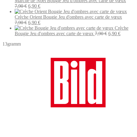
initial
act
Marché de Noël Bougie Jeu d'ombres avec carte de vœux
Le
Le
était :
est 
7,90
€
6,90
€
prix
prix
7,90 €.
6,9
initial
actuel
Crèche Orient Bougie Jeu d'ombres avec carte de vœux
était :
Le
est :
Le
7,90
€
6,90
€
7,90 €.
prix
6,90 €.
prix
Crèche
initial
actuel
Le
Le
Bougie Jeu d'ombres avec carte de vœux
7,90
€
6,90
€
était :
est :
prix
prix
13gramm
7,90 €.
6,90 €.
initial
actuel
était :
est :
7,90 €.
6,90 €.