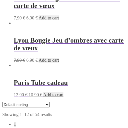
carte de vœux
Original
Current
7,90
€
6,90
€
Add to cart
price
price
was:
is:
7,90 €.
6,90 €.
Lyon Bougie Jeu d’ombres avec carte
de vœux
Original
Current
7,90
€
6,90
€
Add to cart
price
price
was:
is:
7,90 €.
6,90 €.
Paris Tube cadeau
Original
Current
12,90
€
10,90
€
Add to cart
price
price
was:
is:
12,90 €.
10,90 €.
Showing 1–12 of 54 results
1