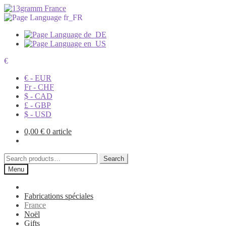
€
€ - EUR
Fr - CHF
$ - CAD
£ - GBP
$ - USD
0,00
€
0 article
Search
Search
for:
Menu
Fabrications spéciales
France
Noël
Gifts