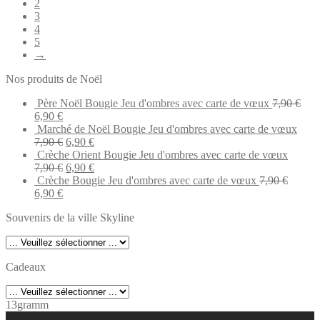
2
3
4
5
→
Nos produits de Noël
Père Noël Bougie Jeu d'ombres avec carte de vœux
7,90
€
Original
Current
6,90
€
price
price
Marché de Noël Bougie Jeu d'ombres avec carte de vœux
was:
is:
Original
Current
7,90
€
6,90
€
7,90 €.
6,90 €.
price
price
Crèche Orient Bougie Jeu d'ombres avec carte de vœux
was:
Original
is:
Current
7,90
€
6,90
€
7,90 €.
price
6,90 €.
price
Crèche Bougie Jeu d'ombres avec carte de vœux
7,90
€
Original
Current
was:
is:
6,90
€
price
price
7,90 €.
6,90 €.
Souvenirs de la ville Skyline
was:
is:
7,90 €.
6,90 €.
Cadeaux
13gramm