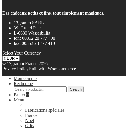
Des cadeaux petits et fins, tout simplement magiques.
13gramm SARL
39, Grand Rue
L-6630 Wasserbillig
fon: 00352 28 777 408
fax: 00352 28 777 410
Select Your Currency
© 13gramm France 2026
Privacy Policy
Built with WooCommerce
.
Mon compte
Recherche
Search
Search
for:
Panier
0
Menu
Fabrications spéciales
France
Noël
Gifts