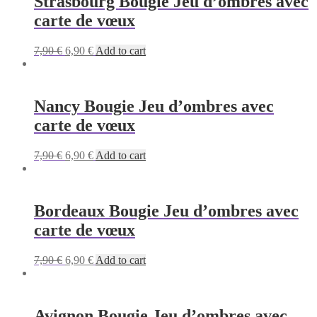
Strasbourg Bougie Jeu d’ombres avec
carte de vœux
Original
Current
7,90
€
6,90
€
Add to cart
price
price
was:
is:
7,90 €.
6,90 €.
Nancy Bougie Jeu d’ombres avec
carte de vœux
Original
Current
7,90
€
6,90
€
Add to cart
price
price
was:
is:
7,90 €.
6,90 €.
Bordeaux Bougie Jeu d’ombres avec
carte de vœux
Original
Current
7,90
€
6,90
€
Add to cart
price
price
was:
is:
7,90 €.
6,90 €.
Avignon Bougie Jeu d’ombres avec