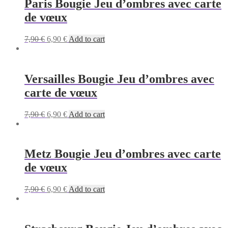
Paris Bougie Jeu d’ombres avec carte
de vœux
Original
Current
7,90
€
6,90
€
Add to cart
price
price
was:
is:
7,90 €.
6,90 €.
Versailles Bougie Jeu d’ombres avec
carte de vœux
Original
Current
7,90
€
6,90
€
Add to cart
price
price
was:
is:
7,90 €.
6,90 €.
Metz Bougie Jeu d’ombres avec carte
de vœux
Original
Current
7,90
€
6,90
€
Add to cart
price
price
was:
is:
7,90 €.
6,90 €.