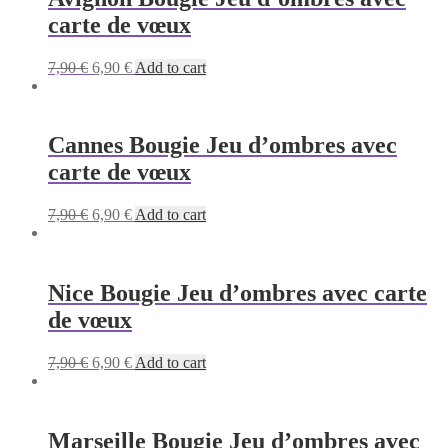
carte de vœux
Original
Current
7,90
€
6,90
€
Add to cart
price
price
was:
is:
7,90 €.
6,90 €.
Cannes Bougie Jeu d’ombres avec
carte de vœux
Original
Current
7,90
€
6,90
€
Add to cart
price
price
was:
is:
7,90 €.
6,90 €.
Nice Bougie Jeu d’ombres avec carte
de vœux
Original
Current
7,90
€
6,90
€
Add to cart
price
price
was:
is:
7,90 €.
6,90 €.
Marseille Bougie Jeu d’ombres avec