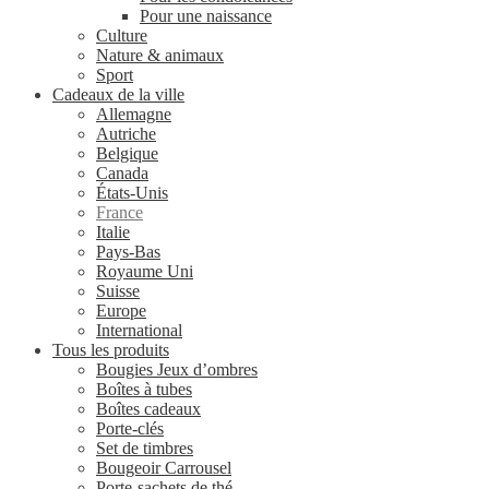
Pour une naissance
Culture
Nature & animaux
Sport
Cadeaux de la ville
Allemagne
Autriche
Belgique
Canada
États-Unis
France
Italie
Pays-Bas
Royaume Uni
Suisse
Europe
International
Tous les produits
Bougies Jeux d’ombres
Boîtes à tubes
Boîtes cadeaux
Porte-clés
Set de timbres
Bougeoir Carrousel
Porte-sachets de thé