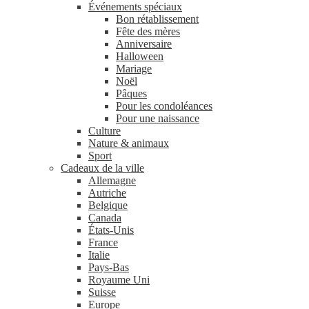
Événements spéciaux
Bon rétablissement
Fête des mères
Anniversaire
Halloween
Mariage
Noël
Pâques
Pour les condoléances
Pour une naissance
Culture
Nature & animaux
Sport
Cadeaux de la ville
Allemagne
Autriche
Belgique
Canada
États-Unis
France
Italie
Pays-Bas
Royaume Uni
Suisse
Europe