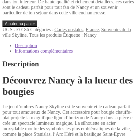
dans ton intérieur. De haute qualité et richement détaillées, ces cartes
sont le cadeau parfait pour tout fan de Nancy et un souvenir
particulier de ton séjour dans cette ville enchanteresse.
quantité
Ajouter au panier
de
UGS :
E0186
Catégories :
Cartes postales
,
France
,
Souvenirs de la
Nancy
ville Skyline
,
Tous les produits
Étiquette :
Nancy
Bougie
Jeu
Description
d'ombres
Informations complémentaires
avec
carte
Description
de
vœux
Découvrez Nancy à la lueur des
bougies
Le jeu d’ombres Nancy Skyline est le souvenir et le cadeau parfait
pour tout amoureux de Nancy. Cet accessoire pour bougie chauffe-
plat projette la magnifique ligne d’horizon de Nancy dans la pièce et
crée un spectacle lumineux magique. La silhouette en acier
inoxydable montre les symboles les plus emblématiques de la ville,
comme la place Stanislas, l’Arc Héré et la basilique Saint-Epvre.