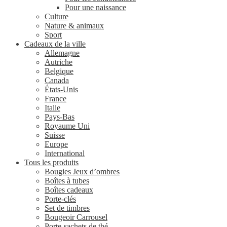
Pour une naissance
Culture
Nature & animaux
Sport
Cadeaux de la ville
Allemagne
Autriche
Belgique
Canada
États-Unis
France
Italie
Pays-Bas
Royaume Uni
Suisse
Europe
International
Tous les produits
Bougies Jeux d’ombres
Boîtes à tubes
Boîtes cadeaux
Porte-clés
Set de timbres
Bougeoir Carrousel
Porte-sachets de thé