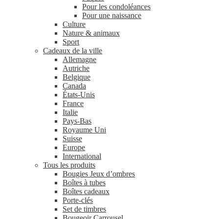
Pour les condoléances
Pour une naissance
Culture
Nature & animaux
Sport
Cadeaux de la ville
Allemagne
Autriche
Belgique
Canada
États-Unis
France
Italie
Pays-Bas
Royaume Uni
Suisse
Europe
International
Tous les produits
Bougies Jeux d’ombres
Boîtes à tubes
Boîtes cadeaux
Porte-clés
Set de timbres
Bougeoir Carrousel