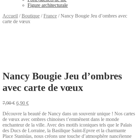
Figure architecturale
Accueil
/
Boutique
/
France
/
Nancy Bougie Jeu d’ombres avec
carte de vœux
Nancy Bougie Jeu d’ombres
avec carte de vœux
Le
Le
7,90
€
6,90
€
prix
prix
Découvre la beauté de Nancy dans un souvenir unique ! Nos cartes
initial
actuel
de vœux avec ombres chinoises t’emmènent dans le monde
était :
est :
enchanteur de la ville. Avec des motifs iconiques tels que le Palais
7,90 €.
6,90 €.
des Ducs de Lorraine, la Basilique Saint-Epvre et la charmante
Place Stanislas, nous créons une touche d’atmosphère nancéienne