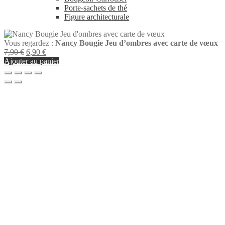
Porte-sachets de thé
Figure architecturale
Vous regardez :
Nancy Bougie Jeu d’ombres avec carte de vœux
Le
Le
7,90
€
6,90
€
prix
prix
Ajouter au panier
initial
actuel
était :
est :
7,90 €.
6,90 €.