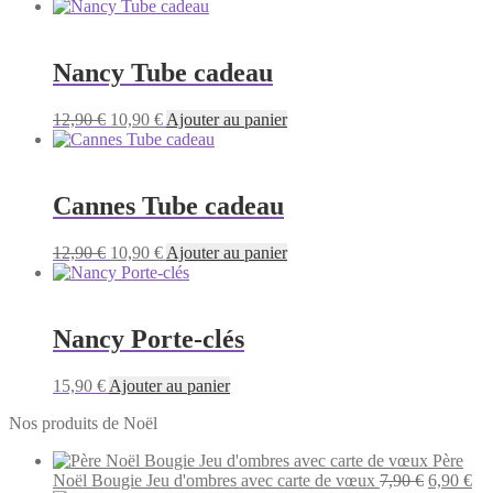
Nancy Tube cadeau
Le
Le
12,90
€
10,90
€
Ajouter au panier
prix
prix
initial
actuel
était :
est :
12,90 €.
10,90 €.
Cannes Tube cadeau
Le
Le
12,90
€
10,90
€
Ajouter au panier
prix
prix
initial
actuel
était :
est :
12,90 €.
10,90 €.
Nancy Porte-clés
15,90
€
Ajouter au panier
Nos produits de Noël
Père
Le
Le
Noël Bougie Jeu d'ombres avec carte de vœux
7,90
€
6,90
€