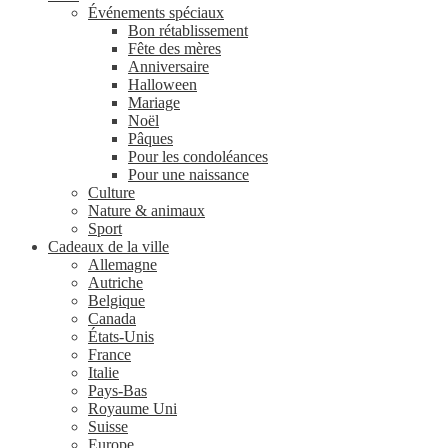
Événements spéciaux
Bon rétablissement
Fête des mères
Anniversaire
Halloween
Mariage
Noël
Pâques
Pour les condoléances
Pour une naissance
Culture
Nature & animaux
Sport
Cadeaux de la ville
Allemagne
Autriche
Belgique
Canada
États-Unis
France
Italie
Pays-Bas
Royaume Uni
Suisse
Europe