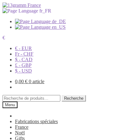
€
€ - EUR
Fr - CHF
$ - CAD
£ - GBP
$ - USD
0,00
€
0 article
Recherche
Recherche
pour :
Menu
Fabrications spéciales
France
Noël
Gifts