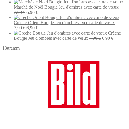
prix
pri
initial
act
Marché de Noël Bougie Jeu d'ombres avec carte de vœux
Le
Le
était :
est 
7,90
€
6,90
€
prix
prix
7,90 €.
6,9
initial
actuel
Crèche Orient Bougie Jeu d'ombres avec carte de vœux
était :
Le
est :
Le
7,90
€
6,90
€
7,90 €.
prix
6,90 €.
prix
Crèche
initial
actuel
Le
Le
Bougie Jeu d'ombres avec carte de vœux
7,90
€
6,90
€
était :
est :
prix
prix
13gramm
7,90 €.
6,90 €.
initial
actuel
était :
est :
7,90 €.
6,90 €.