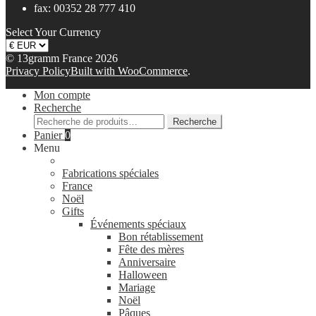
fax: 00352 28 777 410
Select Your Currency
© 13gramm France 2026
Privacy Policy
Built with WooCommerce
.
Mon compte
Recherche
Recherche
Recherche
pour :
Panier
0
Menu
Fabrications spéciales
France
Noël
Gifts
Événements spéciaux
Bon rétablissement
Fête des mères
Anniversaire
Halloween
Mariage
Noël
Pâques