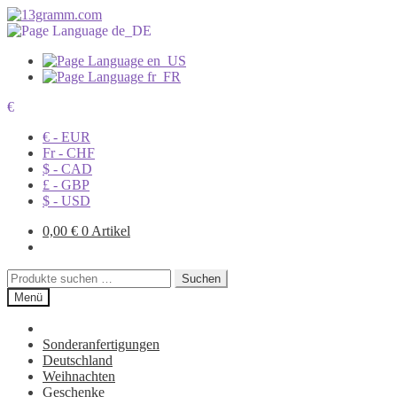
€
€ - EUR
Fr - CHF
$ - CAD
£ - GBP
$ - USD
0,00
€
0 Artikel
Suchen
Suchen
nach:
Menü
Sonderanfertigungen
Deutschland
Weihnachten
Geschenke