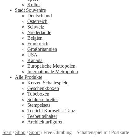
Kultur
Stadt Souvenire
Deutschland
Österreich
Schweiz
Niederlande
Belgien
Frankreich
Großbritannien
USA
Kanada
Europäische Metropolen
Internationale Metropolen
Alle Produkte
Kerzen Schattespiele
Geschenkboxen
Tubeboxen
Schlüsselbretter
Stempelsets
Teelicht Karusell – Tanz
Teebeutelhalter
Architekturfiguren
Start
/
Shop
/
Sport
/
Free Climbing – Schattenspiel mit Postkarte