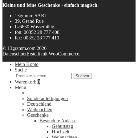
Kleine und feine Geschenke - einfach magisch.
13gramm SARL
39, Grand Rue
L-6630 Wasserbillig
fon: 00352 28 777 408
fax: 00352 28 777 410
© 13gramm.com 2026
Datenschutz
Erstellt mit WooCommerce
.
Mein Konto
Suche
Suchen
Suchen
nach:
Warenkorb
0
Menü
Sonderanfertigungen
Deutschland
Weihnachten
Geschenke
Besondere Anlässe
Geburtstag
Hochzeit
Weihnachten