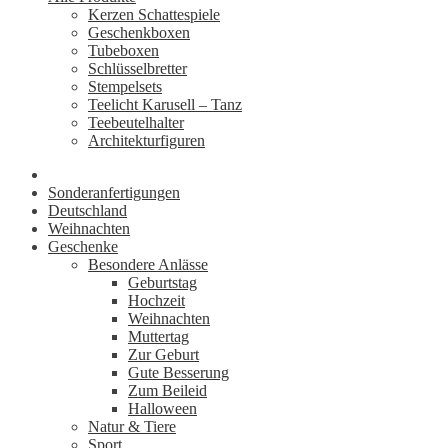
Kerzen Schattespiele
Geschenkboxen
Tubeboxen
Schlüsselbretter
Stempelsets
Teelicht Karusell – Tanz
Teebeutelhalter
Architekturfiguren
Sonderanfertigungen
Deutschland
Weihnachten
Geschenke
Besondere Anlässe
Geburtstag
Hochzeit
Weihnachten
Muttertag
Zur Geburt
Gute Besserung
Zum Beileid
Halloween
Natur & Tiere
Sport