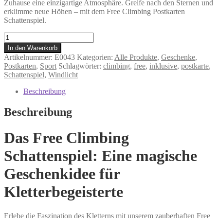
Zuhause eine einzigartige Atmosphäre. Greife nach den Sternen und
erklimme neue Höhen – mit dem Free Climbing Postkarten
Schattenspiel.
Free
Climbing
In den Warenkorb
-
Artikelnummer:
E0043
Kategorien:
Alle Produkte
,
Geschenke
,
Schattenspiel
Postkarten
,
Sport
Schlagwörter:
climbing
,
free
,
inklusive
,
postkarte
,
mit
Schattenspiel
,
Windlicht
Postkarte
Menge
Beschreibung
Beschreibung
Das Free Climbing
Schattenspiel: Eine magische
Geschenkidee für
Kletterbegeisterte
Erlebe die Faszination des Kletterns mit unserem zauberhaften Free