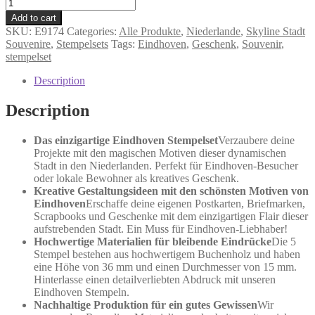
Eindhoven
-
Add to cart
Stempel
SKU:
E9174
Categories:
Alle Produkte
,
Niederlande
,
Skyline Stadt
quantity
Souvenire
,
Stempelsets
Tags:
Eindhoven
,
Geschenk
,
Souvenir
,
stempelset
Description
Description
Das einzigartige Eindhoven Stempelset
Verzaubere deine
Projekte mit den magischen Motiven dieser dynamischen
Stadt in den Niederlanden. Perfekt für Eindhoven-Besucher
oder lokale Bewohner als kreatives Geschenk.
Kreative Gestaltungsideen mit den schönsten Motiven von
Eindhoven
Erschaffe deine eigenen Postkarten, Briefmarken,
Scrapbooks und Geschenke mit dem einzigartigen Flair dieser
aufstrebenden Stadt. Ein Muss für Eindhoven-Liebhaber!
Hochwertige Materialien für bleibende Eindrücke
Die 5
Stempel bestehen aus hochwertigem Buchenholz und haben
eine Höhe von 36 mm und einen Durchmesser von 15 mm.
Hinterlasse einen detailverliebten Abdruck mit unseren
Eindhoven Stempeln.
Nachhaltige Produktion für ein gutes Gewissen
Wir