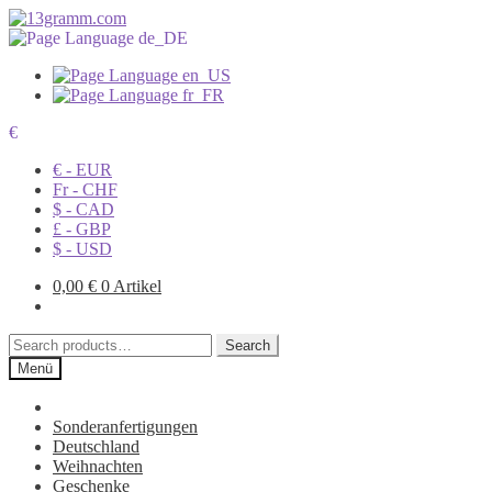
€
€ - EUR
Fr - CHF
$ - CAD
£ - GBP
$ - USD
0,00
€
0 Artikel
Search
Search
for:
Menü
Sonderanfertigungen
Deutschland
Weihnachten
Geschenke