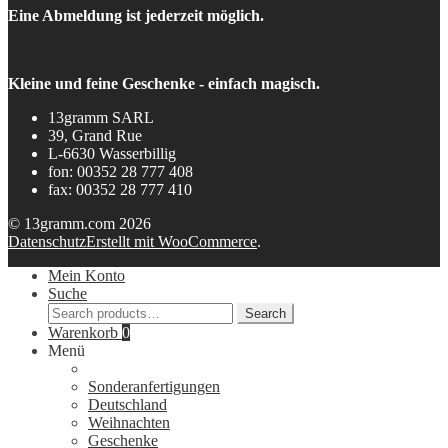
Eine Abmeldung ist jederzeit möglich.
Kleine und feine Geschenke - einfach magisch.
13gramm SARL
39, Grand Rue
L-6630 Wasserbillig
fon: 00352 28 777 408
fax: 00352 28 777 410
© 13gramm.com 2026
Datenschutz
Erstellt mit WooCommerce
.
Mein Konto
Suche
Search
Search
for:
Warenkorb
0
Menü
Sonderanfertigungen
Deutschland
Weihnachten
Geschenke