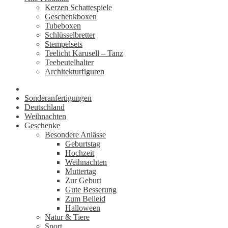
Kerzen Schattespiele
Geschenkboxen
Tubeboxen
Schlüsselbretter
Stempelsets
Teelicht Karusell – Tanz
Teebeutelhalter
Architekturfiguren
Sonderanfertigungen
Deutschland
Weihnachten
Geschenke
Besondere Anlässe
Geburtstag
Hochzeit
Weihnachten
Muttertag
Zur Geburt
Gute Besserung
Zum Beileid
Halloween
Natur & Tiere
Sport