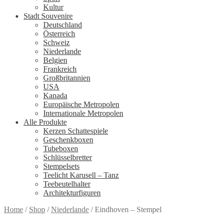
Kultur
Stadt Souvenire
Deutschland
Österreich
Schweiz
Niederlande
Belgien
Frankreich
Großbritannien
USA
Kanada
Europäische Metropolen
Internationale Metropolen
Alle Produkte
Kerzen Schattespiele
Geschenkboxen
Tubeboxen
Schlüsselbretter
Stempelsets
Teelicht Karusell – Tanz
Teebeutelhalter
Architekturfiguren
Home
/
Shop
/
Niederlande
/
Eindhoven – Stempel