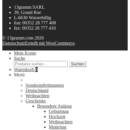
13gramm SARL
39, Grand Rue
L-6630 Wasserbillig
fon: 00352 28 777 408
fax: 00352 28 777 410
© 13gramm.com 2026
Datenschutz
Erstellt mit WooCommerce
.
Mein Konto
Suche
Suchen
Suchen
nach:
Warenkorb
0
Menü
Sonderanfertigungen
Deutschland
Weihnachten
Geschenke
Besondere Anlässe
Geburtstag
Hochzeit
Weihnachten
Muttertag