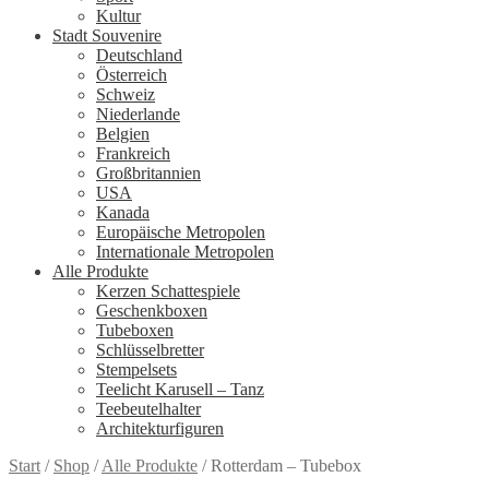
Kultur
Stadt Souvenire
Deutschland
Österreich
Schweiz
Niederlande
Belgien
Frankreich
Großbritannien
USA
Kanada
Europäische Metropolen
Internationale Metropolen
Alle Produkte
Kerzen Schattespiele
Geschenkboxen
Tubeboxen
Schlüsselbretter
Stempelsets
Teelicht Karusell – Tanz
Teebeutelhalter
Architekturfiguren
Start
/
Shop
/
Alle Produkte
/
Rotterdam – Tubebox