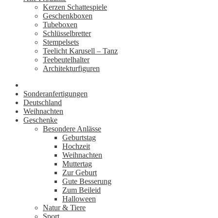
Kerzen Schattespiele
Geschenkboxen
Tubeboxen
Schlüsselbretter
Stempelsets
Teelicht Karusell – Tanz
Teebeutelhalter
Architekturfiguren
Sonderanfertigungen
Deutschland
Weihnachten
Geschenke
Besondere Anlässe
Geburtstag
Hochzeit
Weihnachten
Muttertag
Zur Geburt
Gute Besserung
Zum Beileid
Halloween
Natur & Tiere
Sport