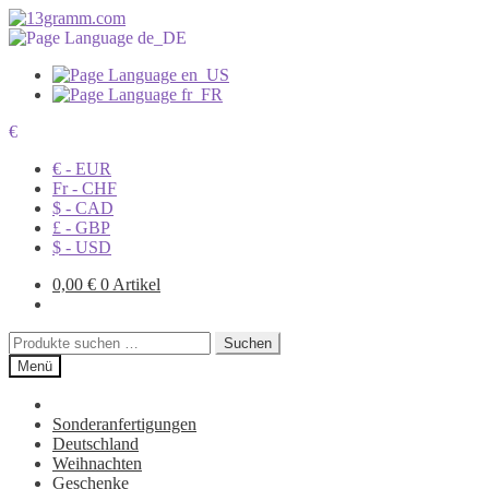
€
€ - EUR
Fr - CHF
$ - CAD
£ - GBP
$ - USD
0,00
€
0 Artikel
Suchen
Suchen
nach:
Menü
Sonderanfertigungen
Deutschland
Weihnachten
Geschenke