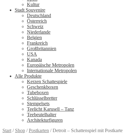
Kultur
Stadt Souvenire
Deutschland
Österreich
Schweiz
Niederlande
Belgien
Frankreich
Großbritannien
USA
Kanada
Europäische Metropolen
Internationale Metropolen
Alle Produkte
Kerzen Schattespiele
Geschenkboxen
Tubeboxen
Schlüsselbretter
Stempelsets
Teelicht Karusell – Tanz
Teebeutelhalter
Architekturfiguren
Start
/
Shop
/
Postkarten
/
Detroit – Schattenspiel mit Postkarte