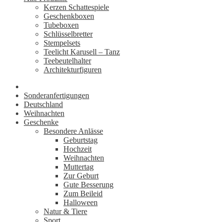
Kerzen Schattespiele
Geschenkboxen
Tubeboxen
Schlüsselbretter
Stempelsets
Teelicht Karusell – Tanz
Teebeutelhalter
Architekturfiguren
Sonderanfertigungen
Deutschland
Weihnachten
Geschenke
Besondere Anlässe
Geburtstag
Hochzeit
Weihnachten
Muttertag
Zur Geburt
Gute Besserung
Zum Beileid
Halloween
Natur & Tiere
Sport