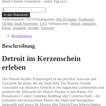
ihrem Charme verzaubern – jeden Tag neu!
Detroit
-
In den Warenkorb
Schattenspiel
Artikelnummer:
E0334
Kategorien:
Alle Produkte
,
Postkarten
,
mit
Skyline Stadt Souvenire
,
USA
Schlagwörter:
Detroit
,
inklusive
,
Postkarte
Kerze
,
postkarte
,
skyline
,
Souvenir
Menge
Beschreibung
Beschreibung
Detroit im Kerzenschein
erleben
Das Detroit Skyline Schattenspiel ist das perfekte Souvenir und
Geschenk für jeden, der die Stadt liebt. Der Kerzen-Aufsatz
verwandelt ein einfaches Teelicht in ein magisches Lichterlebnis und
projiziert die Silhouette der Detroit Skyline in den Raum. Ob
Renaissance Center, Guardian Building oder Comerica Park – die
schönsten und ikonischsten Motive der Stadt sind detailgetreu
dargestellt und lassen die Herzen aller Detroit-Fans höherschlagen.