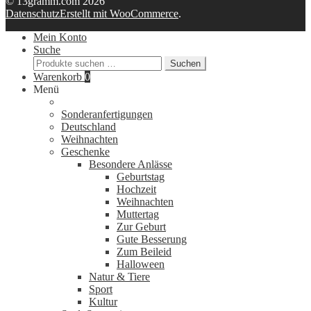
© 13gramm.com 2026
Datenschutz
Erstellt mit WooCommerce
.
Mein Konto
Suche
Suchen
Suchen
nach:
Warenkorb
0
Menü
Sonderanfertigungen
Deutschland
Weihnachten
Geschenke
Besondere Anlässe
Geburtstag
Hochzeit
Weihnachten
Muttertag
Zur Geburt
Gute Besserung
Zum Beileid
Halloween
Natur & Tiere
Sport
Kultur