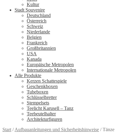
Kultur
Stadt Souvenire
Deutschland
Österreich
Schweiz
Niederlande
Belgien
Frankreich
Großbritannien
USA
Kanada
Europäische Metropolen
Internationale Metropolen
Alle Produkte
Kerzen Schattespiele
Geschenkboxen
Tubeboxen
Schlüsselbretter
Stempelsets
Teelicht Karusell – Tanz
Teebeutelhalter
Architekturfiguren
Start
/
Aufbauanleitungen und Sicherheitshinweise
/
Tänze