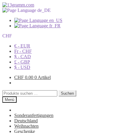
CHF
€ - EUR
Fr - CHF
$ - CAD
£ - GBP
$ - USD
CHF
0.00
0 Artikel
Suchen
Suchen
nach:
Menü
Sonderanfertigungen
Deutschland
Weihnachten
Geschenke