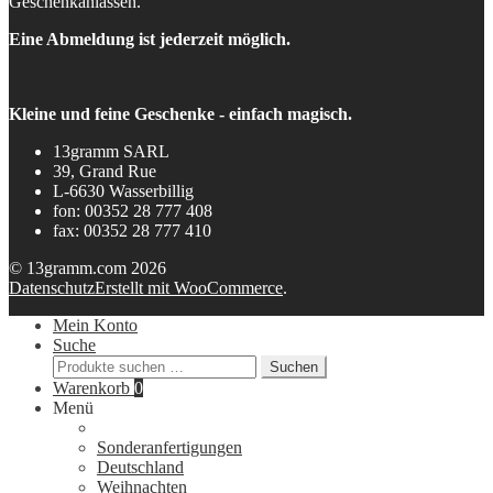
Geschenkanlässen.
Eine Abmeldung ist jederzeit möglich.
Kleine und feine Geschenke - einfach magisch.
13gramm SARL
39, Grand Rue
L-6630 Wasserbillig
fon: 00352 28 777 408
fax: 00352 28 777 410
© 13gramm.com 2026
Datenschutz
Erstellt mit WooCommerce
.
Mein Konto
Suche
Suchen
Suchen
nach:
Warenkorb
0
Menü
Sonderanfertigungen
Deutschland
Weihnachten