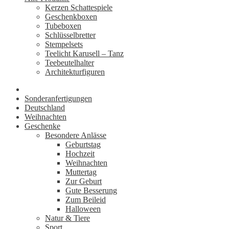
Kerzen Schattespiele
Geschenkboxen
Tubeboxen
Schlüsselbretter
Stempelsets
Teelicht Karusell – Tanz
Teebeutelhalter
Architekturfiguren
Sonderanfertigungen
Deutschland
Weihnachten
Geschenke
Besondere Anlässe
Geburtstag
Hochzeit
Weihnachten
Muttertag
Zur Geburt
Gute Besserung
Zum Beileid
Halloween
Natur & Tiere
Sport