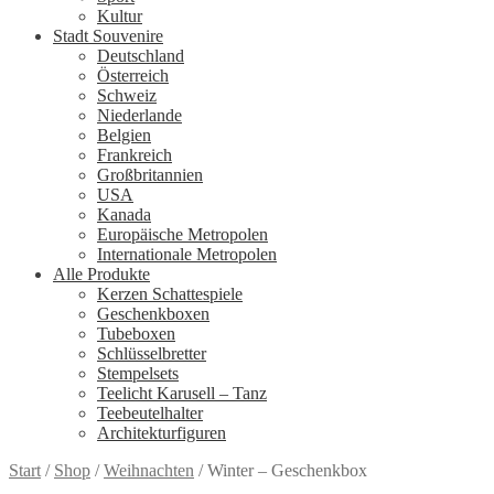
Kultur
Stadt Souvenire
Deutschland
Österreich
Schweiz
Niederlande
Belgien
Frankreich
Großbritannien
USA
Kanada
Europäische Metropolen
Internationale Metropolen
Alle Produkte
Kerzen Schattespiele
Geschenkboxen
Tubeboxen
Schlüsselbretter
Stempelsets
Teelicht Karusell – Tanz
Teebeutelhalter
Architekturfiguren
Start
/
Shop
/
Weihnachten
/
Winter – Geschenkbox