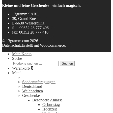
Kleine und feine Geschenke - einfach magisch.
13gramm SARL
39, Grand Rue
L-6630 Wasserbillig
fon: 00352 28 777 408
fax: 00352 28 777 410
© 13gramm.com 2026
Datenschutz
Erstellt mit WooCommerce
.
Mein Konto
Suche
Suchen
Suchen
nach:
Warenkorb
0
Menü
Sonderanfertigungen
Deutschland
Weihnachten
Geschenke
Besondere Anlässe
Geburtstag
Hochzeit