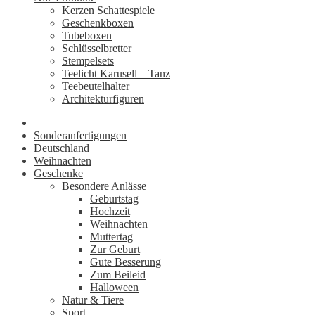
Kerzen Schattespiele
Geschenkboxen
Tubeboxen
Schlüsselbretter
Stempelsets
Teelicht Karusell – Tanz
Teebeutelhalter
Architekturfiguren
Sonderanfertigungen
Deutschland
Weihnachten
Geschenke
Besondere Anlässe
Geburtstag
Hochzeit
Weihnachten
Muttertag
Zur Geburt
Gute Besserung
Zum Beileid
Halloween
Natur & Tiere
Sport