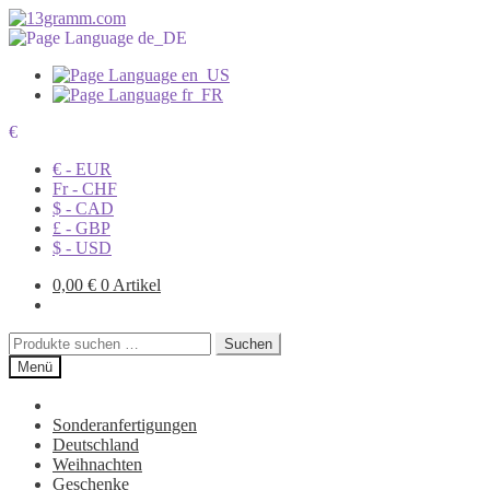
€
€ - EUR
Fr - CHF
$ - CAD
£ - GBP
$ - USD
0,00
€
0 Artikel
Suchen
Suchen
nach:
Menü
Sonderanfertigungen
Deutschland
Weihnachten
Geschenke