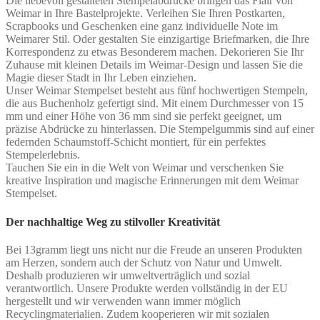
Die liebevoll gestalteten Stempelabdrücke bringen das Flair von
Weimar in Ihre Bastelprojekte. Verleihen Sie Ihren Postkarten,
Scrapbooks und Geschenken eine ganz individuelle Note im
Weimarer Stil. Oder gestalten Sie einzigartige Briefmarken, die Ihre
Korrespondenz zu etwas Besonderem machen. Dekorieren Sie Ihr
Zuhause mit kleinen Details im Weimar-Design und lassen Sie die
Magie dieser Stadt in Ihr Leben einziehen.
Unser Weimar Stempelset besteht aus fünf hochwertigen Stempeln,
die aus Buchenholz gefertigt sind. Mit einem Durchmesser von 15
mm und einer Höhe von 36 mm sind sie perfekt geeignet, um
präzise Abdrücke zu hinterlassen. Die Stempelgummis sind auf einer
federnden Schaumstoff-Schicht montiert, für ein perfektes
Stempelerlebnis.
Tauchen Sie ein in die Welt von Weimar und verschenken Sie
kreative Inspiration und magische Erinnerungen mit dem Weimar
Stempelset.
Der nachhaltige Weg zu stilvoller Kreativität
Bei 13gramm liegt uns nicht nur die Freude an unseren Produkten
am Herzen, sondern auch der Schutz von Natur und Umwelt.
Deshalb produzieren wir umweltverträglich und sozial
verantwortlich. Unsere Produkte werden vollständig in der EU
hergestellt und wir verwenden wann immer möglich
Recyclingmaterialien. Zudem kooperieren wir mit sozialen