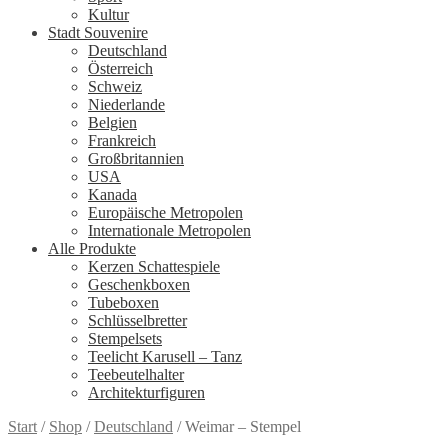
Kultur
Stadt Souvenire
Deutschland
Österreich
Schweiz
Niederlande
Belgien
Frankreich
Großbritannien
USA
Kanada
Europäische Metropolen
Internationale Metropolen
Alle Produkte
Kerzen Schattespiele
Geschenkboxen
Tubeboxen
Schlüsselbretter
Stempelsets
Teelicht Karusell – Tanz
Teebeutelhalter
Architekturfiguren
Start
/
Shop
/
Deutschland
/
Weimar – Stempel