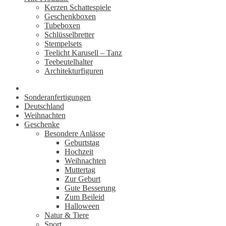
Kerzen Schattespiele
Geschenkboxen
Tubeboxen
Schlüsselbretter
Stempelsets
Teelicht Karusell – Tanz
Teebeutelhalter
Architekturfiguren
Sonderanfertigungen
Deutschland
Weihnachten
Geschenke
Besondere Anlässe
Geburtstag
Hochzeit
Weihnachten
Muttertag
Zur Geburt
Gute Besserung
Zum Beileid
Halloween
Natur & Tiere
Sport