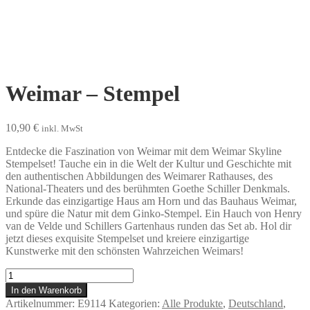
Weimar – Stempel
10,90
€
inkl. MwSt
Entdecke die Faszination von Weimar mit dem Weimar Skyline
Stempelset! Tauche ein in die Welt der Kultur und Geschichte mit
den authentischen Abbildungen des Weimarer Rathauses, des
National-Theaters und des berühmten Goethe Schiller Denkmals.
Erkunde das einzigartige Haus am Horn und das Bauhaus Weimar,
und spüre die Natur mit dem Ginko-Stempel. Ein Hauch von Henry
van de Velde und Schillers Gartenhaus runden das Set ab. Hol dir
jetzt dieses exquisite Stempelset und kreiere einzigartige
Kunstwerke mit den schönsten Wahrzeichen Weimars!
Weimar
-
In den Warenkorb
Stempel
Artikelnummer:
E9114
Kategorien:
Alle Produkte
,
Deutschland
,