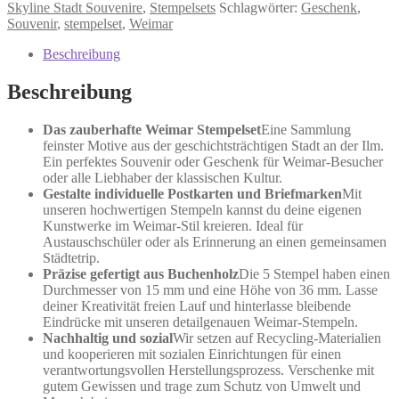
Menge
Skyline Stadt Souvenire
,
Stempelsets
Schlagwörter:
Geschenk
,
Souvenir
,
stempelset
,
Weimar
Beschreibung
Beschreibung
Das zauberhafte Weimar Stempelset
Eine Sammlung
feinster Motive aus der geschichtsträchtigen Stadt an der Ilm.
Ein perfektes Souvenir oder Geschenk für Weimar-Besucher
oder alle Liebhaber der klassischen Kultur.
Gestalte individuelle Postkarten und Briefmarken
Mit
unseren hochwertigen Stempeln kannst du deine eigenen
Kunstwerke im Weimar-Stil kreieren. Ideal für
Austauschschüler oder als Erinnerung an einen gemeinsamen
Städtetrip.
Präzise gefertigt aus Buchenholz
Die 5 Stempel haben einen
Durchmesser von 15 mm und eine Höhe von 36 mm. Lasse
deiner Kreativität freien Lauf und hinterlasse bleibende
Eindrücke mit unseren detailgenauen Weimar-Stempeln.
Nachhaltig und sozial
Wir setzen auf Recycling-Materialien
und kooperieren mit sozialen Einrichtungen für einen
verantwortungsvollen Herstellungsprozess. Verschenke mit
gutem Gewissen und trage zum Schutz von Umwelt und