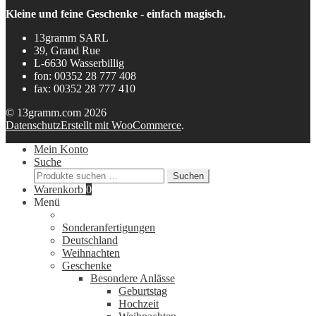
Kleine und feine Geschenke - einfach magisch.
13gramm SARL
39, Grand Rue
L-6630 Wasserbillig
fon: 00352 28 777 408
fax: 00352 28 777 410
© 13gramm.com 2026
Datenschutz
Erstellt mit WooCommerce
.
Mein Konto
Suche
Suchen
Suchen
nach:
Warenkorb
0
Menü
Sonderanfertigungen
Deutschland
Weihnachten
Geschenke
Besondere Anlässe
Geburtstag
Hochzeit