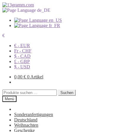
€
€ - EUR
Fr - CHF
$ - CAD
£ - GBP
$ - USD
0,00
€
0 Artikel
Suchen
Suchen
nach:
Menü
Sonderanfertigungen
Deutschland
Weihnachten
Geschenke