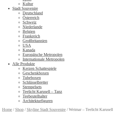
Kultur
Stadt Souvenire
Deutschland
Österreich
Schweiz
Niederlande
Belgien
Frankreich
Großbritannien
USA
Kanada
Europäische Metropolen
Internationale Metropolen
Alle Produkte
Kerzen Schattespiele
Geschenkboxen
Tubeboxen
Schlüsselbretter
Stempelsets
Teelicht Karusell – Tanz
Teebeutelhalter
Architekturfiguren
Home
/
Shop
/
Skyline Stadt Souvenire
/
Weimar – Teelicht Karusell