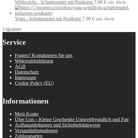
Wildwuchs - Schattenspiel mit Postkarte
7,90
€
inkl. MwSt
Yoga - Schattenspiel mit Postkarte
7,90
€
inkl. MwSt
13gramm
Service
Fragen? Kontaktieren Sie uns
Widerrufsbelehrung
AGB
Datenschutz
Impressum
Cookie Policy (EU)
Informationen
Mein Konto
Über Uns – Kleine Geschenke Umweltfreundlich und Fair
Aufbauanleitungen und Sicherheitshinweise
Versandinformationen
Zahlungsarten