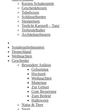
Kerzen Schattespiele
Geschenkboxen
Tubeboxen
Schlüsselbretter
Stempelsets
Teelicht Karusell – Tanz
Teebeutelhalter
Architekturfiguren
Sonderanfertigungen
Deutschland
Weihnachten
Geschenke
Besondere Anlässe
Geburtstag
Hochzeit
Weihnachten
Muttertag
Zur Geburt
Gute Besserung
Zum Beileid
Halloween
Natur & Tiere
Sport