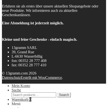
Erfahren sie als erstes über unsere aktuellen Shopangebote oder
neue Produkte. Wir informieren auch zu aktuellen
Geschenkanlässen.
Eine Abmeldung ist jederzeit möglich.
Kleine und feine Geschenke - einfach magisch.
13gramm SARL
39, Grand Rue
L-6630 Wasserbillig
fon: 00352 28 777 408
fax: 00352 28 777 410
© 13gramm.com 2026
Datenschutz
Erstellt mit WooCommerce
.
Mein Konto
Suche
Search
Search
for:
Warenkorb
0
Menü