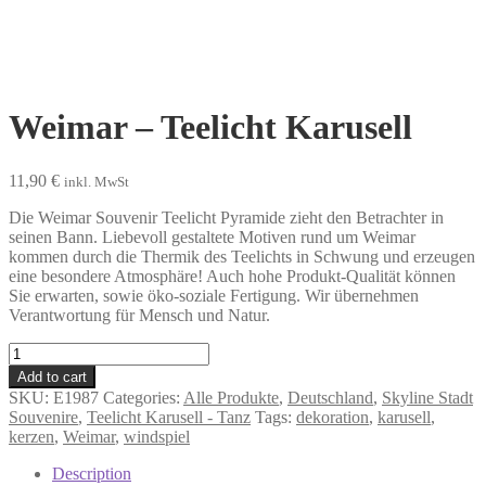
Weimar – Teelicht Karusell
11,90
€
inkl. MwSt
Die Weimar Souvenir Teelicht Pyramide zieht den Betrachter in
seinen Bann. Liebevoll gestaltete Motiven rund um Weimar
kommen durch die Thermik des Teelichts in Schwung und erzeugen
eine besondere Atmosphäre! Auch hohe Produkt-Qualität können
Sie erwarten, sowie öko-soziale Fertigung. Wir übernehmen
Verantwortung für Mensch und Natur.
Weimar
-
Add to cart
Teelicht
SKU:
E1987
Categories:
Alle Produkte
,
Deutschland
,
Skyline Stadt
Karusell
Souvenire
,
Teelicht Karusell - Tanz
Tags:
dekoration
,
karusell
,
quantity
kerzen
,
Weimar
,
windspiel
Description