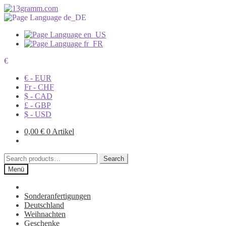
€
€ - EUR
Fr - CHF
$ - CAD
£ - GBP
$ - USD
0,00
€
0 Artikel
Search
Search
for:
Menü
Sonderanfertigungen
Deutschland
Weihnachten
Geschenke