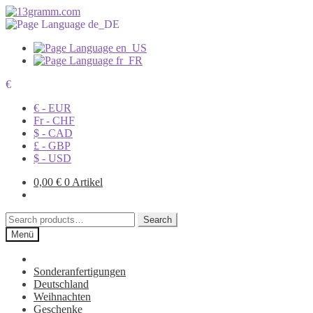
€
€ - EUR
Fr - CHF
$ - CAD
£ - GBP
$ - USD
0,00
€
0 Artikel
Search
Search
for:
Menü
Sonderanfertigungen
Deutschland
Weihnachten
Geschenke