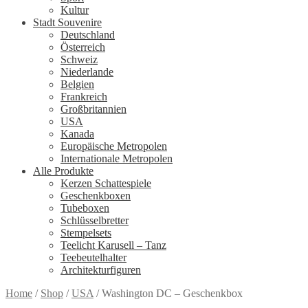
Kultur
Stadt Souvenire
Deutschland
Österreich
Schweiz
Niederlande
Belgien
Frankreich
Großbritannien
USA
Kanada
Europäische Metropolen
Internationale Metropolen
Alle Produkte
Kerzen Schattespiele
Geschenkboxen
Tubeboxen
Schlüsselbretter
Stempelsets
Teelicht Karusell – Tanz
Teebeutelhalter
Architekturfiguren
Home
/
Shop
/
USA
/
Washington DC – Geschenkbox