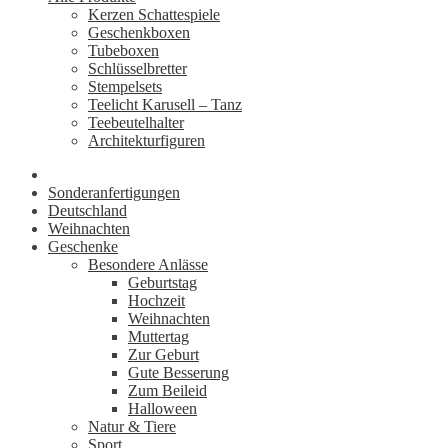
Kerzen Schattespiele
Geschenkboxen
Tubeboxen
Schlüsselbretter
Stempelsets
Teelicht Karusell – Tanz
Teebeutelhalter
Architekturfiguren
Sonderanfertigungen
Deutschland
Weihnachten
Geschenke
Besondere Anlässe
Geburtstag
Hochzeit
Weihnachten
Muttertag
Zur Geburt
Gute Besserung
Zum Beileid
Halloween
Natur & Tiere
Sport