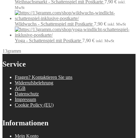
Weihnachsmarkt - Schattenspiel mit Postkarte
7,90
€
inkl.
MwSt
Wildwuchs - Schattenspiel mit Postkarte
7,90
€
inkl. MwSt
Yoga - Schattenspiel mit Postkarte
7,90
€
inkl. MwSt
13gramm
Service
Fragen? Kontaktieren Sie uns
Widerrufsbelehrung
AGB
Datenschutz
Impressum
Cookie Policy (EU)
Informationen
Mein Konto