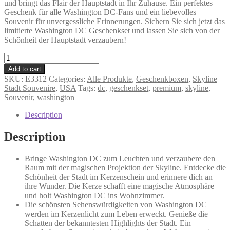
und bringt das Flair der Hauptstadt in Ihr Zuhause. Ein perfektes
Geschenk für alle Washington DC-Fans und ein liebevolles
Souvenir für unvergessliche Erinnerungen. Sichern Sie sich jetzt das
limitierte Washington DC Geschenkset und lassen Sie sich von der
Schönheit der Hauptstadt verzaubern!
Washington
DC
Add to cart
-
SKU:
E3312
Categories:
Alle Produkte
,
Geschenkboxen
,
Skyline
Geschenkbox
Stadt Souvenire
,
USA
Tags:
dc
,
geschenkset
,
premium
,
skyline
,
quantity
Souvenir
,
washington
Description
Description
Bringe Washington DC zum Leuchten und verzaubere den
Raum mit der magischen Projektion der Skyline. Entdecke die
Schönheit der Stadt im Kerzenschein und erinnere dich an
ihre Wunder. Die Kerze schafft eine magische Atmosphäre
und holt Washington DC ins Wohnzimmer.
Die schönsten Sehenswürdigkeiten von Washington DC
werden im Kerzenlicht zum Leben erweckt. Genieße die
Schatten der bekanntesten Highlights der Stadt. Ein