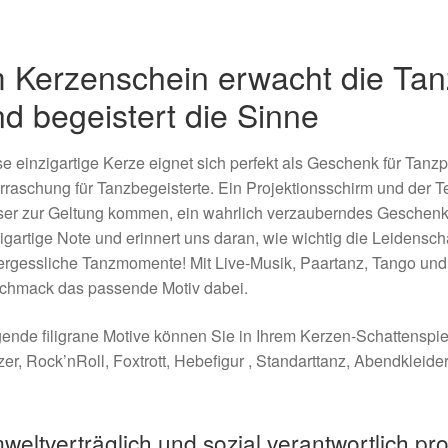
m Kerzenschein erwacht die Ta
d begeistert die Sinne
e einzigartige Kerze eignet sich perfekt als Geschenk für Tanz
raschung für Tanzbegeisterte. Ein Projektionsschirm und der Te
ser zur Geltung kommen, ein wahrlich verzauberndes Geschenk
igartige Note und erinnert uns daran, wie wichtig die Leidensc
rgessliche Tanzmomente! Mit Live-Musik, Paartanz, Tango und v
chmack das passende Motiv dabei.
ende filigrane Motive können Sie in Ihrem Kerzen-Schattenspie
er, Rock’nRoll, Foxtrott, Hebefigur , Standarttanz, Abendkleider
weltverträglich und sozial verantwortlich pr