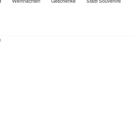
d
Weihnachten
Geschenke
Stadt Souvenire
x