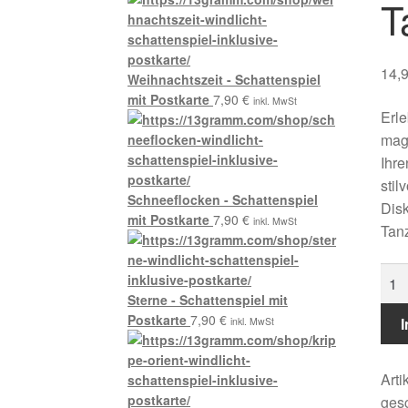
T
14,
Weihnachtszeit - Schattenspiel
mit Postkarte
7,90
€
inkl. MwSt
Erle
magi
Ihre
stil
Schneeflocken - Schattenspiel
Dis
mit Postkarte
7,90
€
inkl. MwSt
Tan
Tan
-
Sterne - Schattenspiel mit
Ges
Postkarte
7,90
€
inkl. MwSt
Men
Art
ges