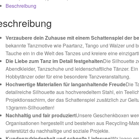
Beschreibung
eschreibung
Verzaubere dein Zuhause mit einem Schattenspiel der b
bekannte Tanzmotive wie Paartanz, Tango und Walzer und 
Tauche ein in die Welt des Tanzes und kreiere eine einziga
Die Liebe zum Tanz im Detail festgehalten
Die Silhouette z
Abendkleider, Tanzschuhe und leidenschaftliche Tänzer. Ein
Hobbytänzer oder für eine besondere Tanzveranstaltung.
Hochwertige Materialien für langanhaltende Freude
Die T
detailreiche Silhouette aus hochveredeltem Stahl, ein Teelich
Projektionsschirm, der das Schattenspiel zusätzlich zur Gelt
13gramm-Silhouetten!
Nachhaltig und fair produziert
Unsere Geschenkboxen werde
Organisationen hergestellt und bestehen aus Recycling-Mate
unterstützt du nachhaltige und soziale Projekte.
Kundenzufriedenheit und schnelle Lieferung
Wir legen gr