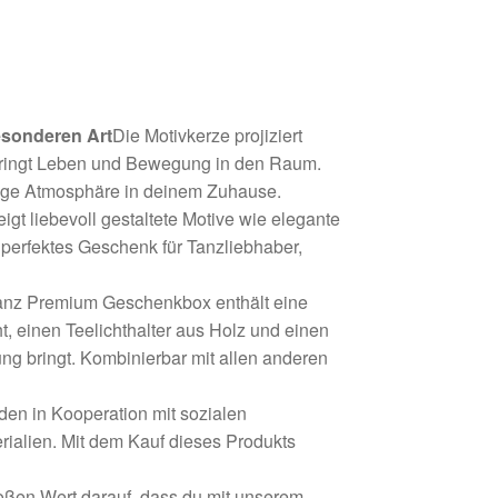
esonderen Art
Die Motivkerze projiziert
bringt Leben und Bewegung in den Raum.
rtige Atmosphäre in deinem Zuhause.
eigt liebevoll gestaltete Motive wie elegante
 perfektes Geschenk für Tanzliebhaber,
anz Premium Geschenkbox enthält eine
t, einen Teelichthalter aus Holz und einen
ung bringt. Kombinierbar mit allen anderen
n in Kooperation mit sozialen
rialien. Mit dem Kauf dieses Produkts
oßen Wert darauf, dass du mit unserem