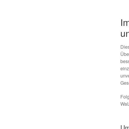
I
un
Dies
Über
bes
einz
unve
Ges
Folg
Walz
Um