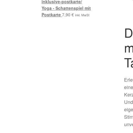
Yoga - Schattenspiel mit
Postkarte
7,90
€
inkl. MwSt
D
m
T
Erle
eine
Kerz
Und 
eige
Stim
unve