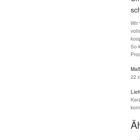
sc
Wir 
voll
koop
So 
Pro
Maß
22 x
Lie
Kerz
komp
Ä