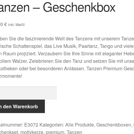
anzen – Geschenkbox
90
€
inkl. MwSt
ben Sie die faszinierende Welt des Tanzens mit unserem Tanz
sche Schattenspiel, das Live Musik, Paartanz, Tango und viel
n Raum projiziert. Verzaubern Sie Ihre Sinne mit eleganter Heb
vollem Walzer. Zelebrieren Sie den Tanz und setzen Sie mit uns
kotheken oder bei besonderen Anlässen. Tanzen Premium Gesc
zmomente!
zen
chenkbox
In den Warenkorb
ge
ikelnummer:
E3072
Kategorien:
Alle Produkte
,
Geschenkboxen
,
chenkset
,
motivkerze
,
premium
,
Tanzen