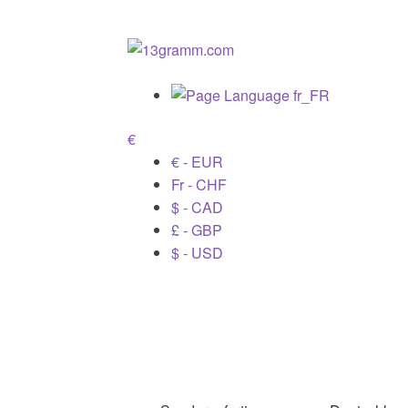
€
€ - EUR
Fr - CHF
$ - CAD
£ - GBP
$ - USD