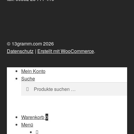
© 13gramm.com 2026
Datenschutz
Erstellt mit WooCommerce
.
Mein Konto
Suche
Suchen
Suchen
nach:
Warenkorb
0
Menü