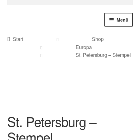
nach:
Menü
Start
Shop
Europa
Sonderanfertigungen
St. Petersburg – Stempel
Deutschland
Weihnachten
Geschenke
St. Petersburg –
Stadt Souvenire
Stempel
Alle Produkte