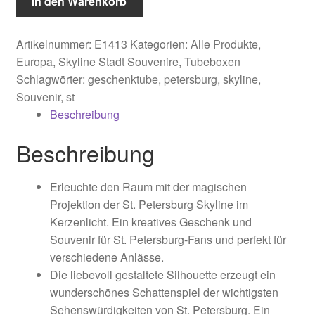
In den Warenkorb
Tubebox
Menge
Artikelnummer:
E1413
Kategorien:
Alle Produkte
,
Europa
,
Skyline Stadt Souvenire
,
Tubeboxen
Schlagwörter:
geschenktube
,
petersburg
,
skyline
,
Souvenir
,
st
Beschreibung
Beschreibung
Erleuchte den Raum mit der magischen
Projektion der St. Petersburg Skyline im
Kerzenlicht. Ein kreatives Geschenk und
Souvenir für St. Petersburg-Fans und perfekt für
verschiedene Anlässe.
Die liebevoll gestaltete Silhouette erzeugt ein
wunderschönes Schattenspiel der wichtigsten
Sehenswürdigkeiten von St. Petersburg. Ein