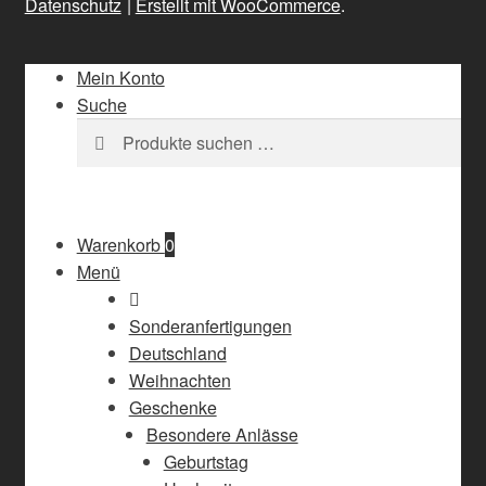
Datenschutz
Erstellt mit WooCommerce
.
Mein Konto
Suche
Suchen
Suchen
nach:
Warenkorb
0
Menü
Sonderanfertigungen
Deutschland
Weihnachten
Geschenke
Besondere Anlässe
Geburtstag