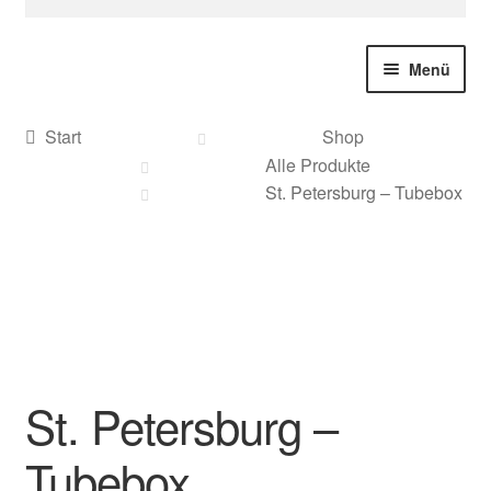
nach:
Menü
Start
Shop
Alle Produkte
Sonderanfertigungen
St. Petersburg – Tubebox
Deutschland
Weihnachten
Geschenke
St. Petersburg –
Stadt Souvenire
Tubebox
Alle Produkte