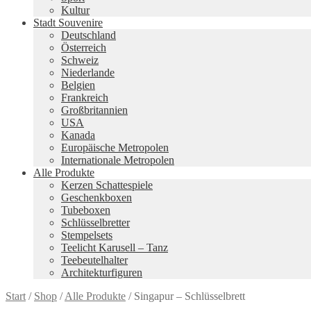
Kultur
Stadt Souvenire
Deutschland
Österreich
Schweiz
Niederlande
Belgien
Frankreich
Großbritannien
USA
Kanada
Europäische Metropolen
Internationale Metropolen
Alle Produkte
Kerzen Schattespiele
Geschenkboxen
Tubeboxen
Schlüsselbretter
Stempelsets
Teelicht Karusell – Tanz
Teebeutelhalter
Architekturfiguren
Start
/
Shop
/
Alle Produkte
/
Singapur – Schlüsselbrett