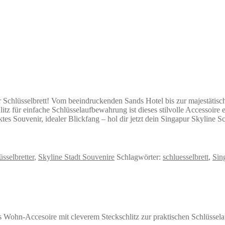
 Schlüsselbrett! Vom beeindruckenden Sands Hotel bis zur majestätisc
itz für einfache Schlüsselaufbewahrung ist dieses stilvolle Accessoire
tes Souvenir, idealer Blickfang – hol dir jetzt dein Singapur Skyline Sc
üsselbretter
,
Skyline Stadt Souvenire
Schlagwörter:
schluesselbrett
,
Sin
es Wohn-Accesoire mit cleverem Steckschlitz zur praktischen Schlüssel