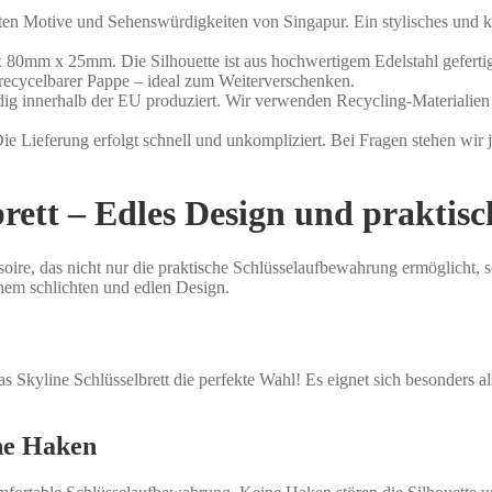
hönsten Motive und Sehenswürdigkeiten von Singapur. Ein stylisches und
x 80mm x 25mm. Die Silhouette ist aus hochwertigem Edelstahl geferti
 recycelbarer Pappe – ideal zum Weiterverschenken.
dig innerhalb der EU produziert. Wir verwenden Recycling-Materialien 
e Lieferung erfolgt schnell und unkompliziert. Bei Fragen stehen wir j
brett – Edles Design und praktis
oire, das nicht nur die praktische Schlüsselaufbewahrung ermöglicht, s
inem schlichten und edlen Design.
s Skyline Schlüsselbrett die perfekte Wahl! Es eignet sich besonders 
ne Haken