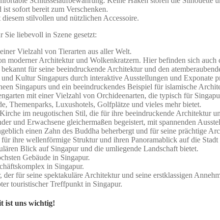
komfortable Schlüsselaufbewahrung. Keine Haken stören die Silhouette 
 ist sofort bereit zum Verschenken.
diesem stilvollen und nützlichen Accessoire.
ie liebevoll in Szene gesetzt:
ner Vielzahl von Tierarten aus aller Welt.
n moderner Architektur und Wolkenkratzern. Hier befinden sich auch d
 bekannt für seine beeindruckende Architektur und den atemberaubende
und Kultur Singapurs durch interaktive Ausstellungen und Exponate prä
een Singapurs und ein beeindruckendes Beispiel für islamische Archite
arten mit einer Vielzahl von Orchideenarten, die typisch für Singapur
nde, Themenparks, Luxushotels, Golfplätze und vieles mehr bietet.
 Kirche im neugotischen Stil, die für ihre beeindruckende Architektur 
inder und Erwachsene gleichermaßen begeistert, mit spannenden Ausst
eblich einen Zahn des Buddha beherbergt und für seine prächtige Archit
r ihre wellenförmige Struktur und ihren Panoramablick auf die Stadt 
ulären Blick auf Singapur und die umliegende Landschaft bietet.
öchsten Gebäude in Singapur.
chäftskomplex in Singapur.
er für seine spektakuläre Architektur und seine erstklassigen Annehml
er touristischer Treffpunkt in Singapur.
 ist uns wichtig!