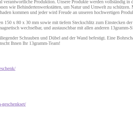
l verantwortliche Produktion. Unsere Produkte werden vollständig in 
tionen wie Behindertenwerkstätten, um Natur und Umwelt zu schützen.
chaden kommen und jeder wird Freude an unseren hochwertigen Produ
ßen 150 x 80 x 30 mm sowie mit tiefem Steckschlitz zum Einstecken der
d magnetisch wechselbar, und austauschbar mit allen anderen 13gramm-Si
iliegender Schrauben und Dübel and der Wand befestigt. Eine Bohrschab
ünscht Ihnen Ihr 13gramm-Team!