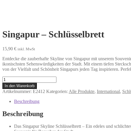
Singapur – Schlüsselbrett
15,90
€
inkl. MwSt
Entdecke die zauberhafte Skyline von Singapur mit unserem Souvenir
ikonischsten Sehenswürdigkeiten der Stadt. Mit einem tiefen Steckschl
von der Vielfalt und Schönheit Singapurs jeden Tag inspirieren. Perfek
Singapur
-
In den Warenkorb
Schlüsselbrett
Artikelnummer:
E2412
Kategorien:
Alle Produkte
,
International
,
Schl
Menge
Beschreibung
Beschreibung
Das Singapur Skyline Schlüsselbrett – Ein edeles und schlicht