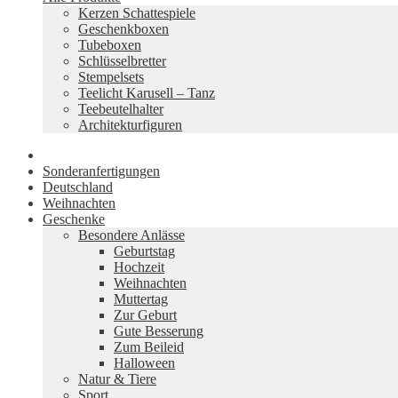
Kerzen Schattespiele
Geschenkboxen
Tubeboxen
Schlüsselbretter
Stempelsets
Teelicht Karusell – Tanz
Teebeutelhalter
Architekturfiguren
Sonderanfertigungen
Deutschland
Weihnachten
Geschenke
Besondere Anlässe
Geburtstag
Hochzeit
Weihnachten
Muttertag
Zur Geburt
Gute Besserung
Zum Beileid
Halloween
Natur & Tiere
Sport