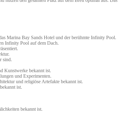
und nutzen den gesamten Platz auf dem Brett optimal aus. Das
as Marina Bay Sands Hotel und der berühmte Infinity Pool.
n Infinity Pool auf dem Dach.
sentiert.
ktur.
 sind.
und Kunstwerke bekannt ist.
ellungen und Experimenten.
ektur und religiöse Artefakte bekannt ist.
bekannt ist.
ichkeiten bekannt ist.