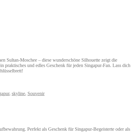
hen Sultan-Moschee – diese wunderschöne Silhouette zeigt die
 ein praktisches und edles Geschenk für jeden Singapur-Fan. Lass dich
hlüsselbrett!
gapur
,
skyline
,
Souvenir
aufbewahrung. Perfekt als Geschenk für Singapur-Begeisterte oder als