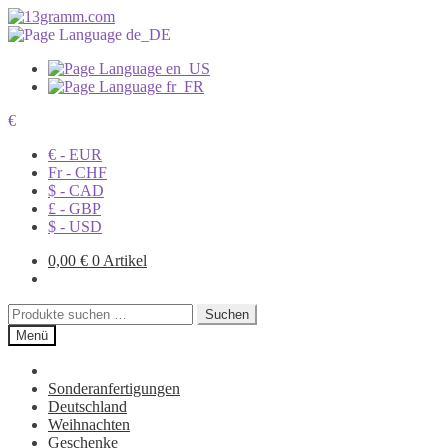
€
€ - EUR
Fr - CHF
$ - CAD
£ - GBP
$ - USD
0,00
€
0 Artikel
Suchen
Suchen
nach:
Menü
Sonderanfertigungen
Deutschland
Weihnachten
Geschenke