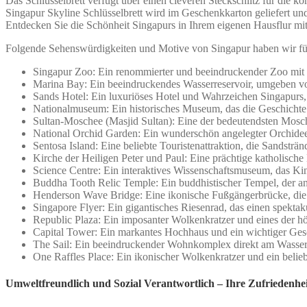
Das Schlüsselbrett verfügt über einen cleveren Steckschlitz für die 
Singapur Skyline Schlüsselbrett wird im Geschenkkarton geliefert und
Entdecken Sie die Schönheit Singapurs in Ihrem eigenen Hausflur mit 
Folgende Sehenswürdigkeiten und Motive von Singapur haben wir für S
Singapur Zoo: Ein renommierter und beeindruckender Zoo mit ei
Marina Bay: Ein beeindruckendes Wasserreservoir, umgeben vo
Sands Hotel: Ein luxuriöses Hotel und Wahrzeichen Singapurs,
Nationalmuseum: Ein historisches Museum, das die Geschichte 
Sultan-Moschee (Masjid Sultan): Eine der bedeutendsten Mosch
National Orchid Garden: Ein wunderschön angelegter Orchideeng
Sentosa Island: Eine beliebte Touristenattraktion, die Sandsträ
Kirche der Heiligen Peter und Paul: Eine prächtige katholische
Science Centre: Ein interaktives Wissenschaftsmuseum, das K
Buddha Tooth Relic Temple: Ein buddhistischer Tempel, der ang
Henderson Wave Bridge: Eine ikonische Fußgängerbrücke, die fü
Singapore Flyer: Ein gigantisches Riesenrad, das einen spektak
Republic Plaza: Ein imposanter Wolkenkratzer und eines der h
Capital Tower: Ein markantes Hochhaus und ein wichtiger Ges
The Sail: Ein beeindruckender Wohnkomplex direkt am Wasser, d
One Raffles Place: Ein ikonischer Wolkenkratzer und ein beliebt
Umweltfreundlich und Sozial Verantwortlich – Ihre Zufriedenheit