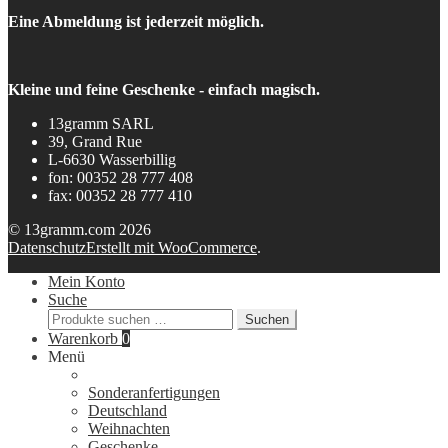
Eine Abmeldung ist jederzeit möglich.
Kleine und feine Geschenke - einfach magisch.
13gramm SARL
39, Grand Rue
L-6630 Wasserbillig
fon: 00352 28 777 408
fax: 00352 28 777 410
© 13gramm.com 2026
Datenschutz
Erstellt mit WooCommerce
.
Mein Konto
Suche
Suchen
Suchen
nach:
Warenkorb
0
Menü
Sonderanfertigungen
Deutschland
Weihnachten
Geschenke