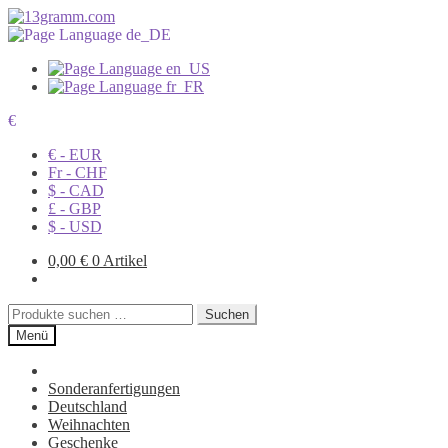
€
€ - EUR
Fr - CHF
$ - CAD
£ - GBP
$ - USD
0,00
€
0 Artikel
Suchen
Suchen
nach:
Menü
Sonderanfertigungen
Deutschland
Weihnachten
Geschenke