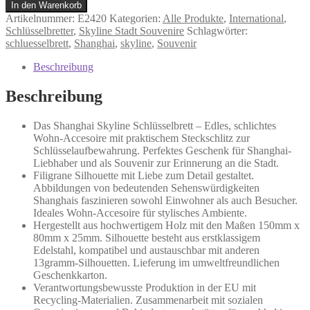
-
In den Warenkorb
Schlüsselbrett
Artikelnummer:
E2420
Kategorien:
Alle Produkte
,
International
,
Menge
Schlüsselbretter
,
Skyline Stadt Souvenire
Schlagwörter:
schluesselbrett
,
Shanghai
,
skyline
,
Souvenir
Beschreibung
Beschreibung
Das Shanghai Skyline Schlüsselbrett – Edles, schlichtes
Wohn-Accesoire mit praktischem Steckschlitz zur
Schlüsselaufbewahrung. Perfektes Geschenk für Shanghai-
Liebhaber und als Souvenir zur Erinnerung an die Stadt.
Filigrane Silhouette mit Liebe zum Detail gestaltet.
Abbildungen von bedeutenden Sehenswürdigkeiten
Shanghais faszinieren sowohl Einwohner als auch Besucher.
Ideales Wohn-Accesoire für stylisches Ambiente.
Hergestellt aus hochwertigem Holz mit den Maßen 150mm x
80mm x 25mm. Silhouette besteht aus erstklassigem
Edelstahl, kompatibel und austauschbar mit anderen
13gramm-Silhouetten. Lieferung im umweltfreundlichen
Geschenkkarton.
Verantwortungsbewusste Produktion in der EU mit
Recycling-Materialien. Zusammenarbeit mit sozialen