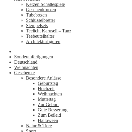
Kerzen Schattespiele
Geschenkboxen
Tubeboxen
Schlüsselbretter
Stempelsets
Teelicht Karusell – Tanz
Teebeutelhalter
Architekturfiguren
Sonderanfertigungen
Deutschland
Weihnachten
Geschenke
Besondere Anlässe
Geburtstag
Hochzeit
Weihnachten
Muttertag
Zur Geburt
Gute Besserung
Zum Beileid
Halloween
Natur & Tiere
Sport