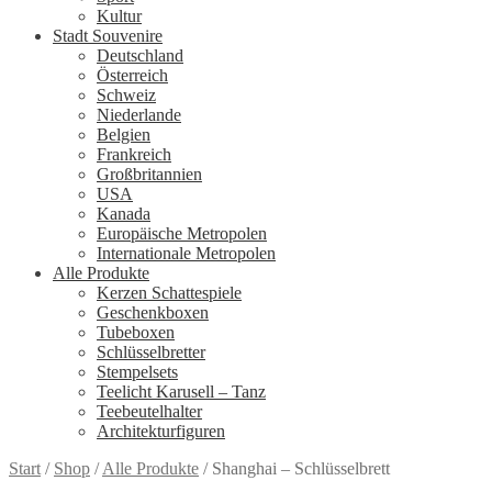
Kultur
Stadt Souvenire
Deutschland
Österreich
Schweiz
Niederlande
Belgien
Frankreich
Großbritannien
USA
Kanada
Europäische Metropolen
Internationale Metropolen
Alle Produkte
Kerzen Schattespiele
Geschenkboxen
Tubeboxen
Schlüsselbretter
Stempelsets
Teelicht Karusell – Tanz
Teebeutelhalter
Architekturfiguren
Start
/
Shop
/
Alle Produkte
/
Shanghai – Schlüsselbrett