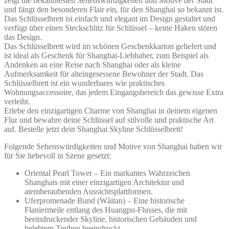
zeigt die bekanntesten Sehenswürdigkeiten und Motive der Stadt
und fängt den besonderen Flair ein, für den Shanghai so bekannt ist.
Das Schlüsselbrett ist einfach und elegant im Design gestaltet und
verfügt über einen Steckschlitz für Schlüssel – keine Haken stören
das Design.
Das Schlüsselbrett wird im schönen Geschenkkarton geliefert und
ist ideal als Geschenk für Shanghai-Liebhaber, zum Beispiel als
Andenken an eine Reise nach Shanghai oder als kleine
Aufmerksamkeit für alteingesessene Bewohner der Stadt. Das
Schlüsselbrett ist ein wunderbares wie praktisches
Wohnungsaccessoire, das jedem Eingangsbereich das gewisse Extra
verleiht.
Erlebe den einzigartigen Charme von Shanghai in deinem eigenen
Flur und bewahre deine Schlüssel auf stilvolle und praktische Art
auf. Bestelle jetzt dein Shanghai Skyline Schlüsselbrett!
Folgende Sehenswürdigkeiten und Motive von Shanghai haben wir
für Sie liebevoll in Szene gesetzt:
Oriental Pearl Tower – Ein markantes Wahrzeichen
Shanghais mit einer einzigartigen Architektur und
atemberaubenden Aussichtsplattformen.
Uferpromenade Bund (Wàitan) – Eine historische
Flaniermeile entlang des Huangpu-Flusses, die mit
beeindruckender Skyline, historischen Gebäuden und
belebtem Treiben beeindruckt.