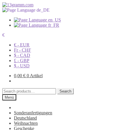
€
€ - EUR
Fr - CHF
$ - CAD
£ - GBP
$ - USD
0,00
€
0 Artikel
Search
Search
for:
Menü
Sonderanfertigungen
Deutschland
Weihnachten
Geschenke