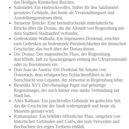
des Heiligen Römischen Reiches.
Salzstadel: Ein eindrucksvolles, früher für den Salzhandel
genutztes Gebäude, das heute als Veranstaltungsort und
Ausstellungszentrum dient.
Steinerne Brücke: Eine beeindruckende mittelalterliche
Brücke über die Donau, die die Altstadt von Regensburg mit
dem Stadtteil Stadtamhof verbindet.
Gedenkstätte Walhalla: Ein imposantes Denkmal, errichtet
zum Gedenken an bedeutende Persönlichkeiten der deutschen
Geschichte, das hoch über der Donau thront.
Die Donau: Der majestätische Fluss, der Regensburg
durchfließt, lädt zu Spaziergängen entlang der Uferpromenade
oder zu Bootstouren ein.
Don Juan de Austria: Ein Denkmal für Johann von
Österreich, dem erfolgreichen Schlachtenführer in der
Seeschlacht von Lepanto, der zeitweise in Regensburg lebte.
Benedikt XVI: Der ehemalige Papst und gebürtige
Regensburger, der noch immer eine starke Verbindung zur
Stadt hat.
Altes Rathaus: Ein prachtvolles Gebäude im gotischen Stil,
das die Geschichte der Stadt widerspiegelt und heute als
Museum genutzt wird.
Rathausplatz: Ein belebter öffentlicher Platz, umgeben von
historischen Gebäuden und Cafés, der zum Verweilen und
Beobachten des regen Treibens einlädt.