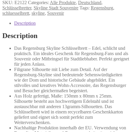
Schlüsselbrett
SKU:
E2122
Categories:
Alle Produkte
,
Deutschland
,
quantity
Schlüsselbretter
,
Skyline Stadt Souvenire
Tags:
Regensburg
,
schluesselbrett
,
skyline
,
Souvenir
Description
Description
Das Regensburg Skyline Schlüsselbrett – Edel, schlicht und
praktisch. Ein ideales Geschenk für Regensburg-Fans und als
Souvenir oder Mitbringsel für Stadtliebhaber. Perfekt geeignet
für jeden Anlass.
Filigrane Silhouette mit Liebe zum Detail. Auf der
Regensburg-Skyline sind bedeutende Sehenswürdigkeiten
wie der Dom und historische Gebäude abgebildet. Ein
stilvolles und kreatives Wohn-Accessoire, das Regensburger
und Besucher gleichermaßen begeistert.
Aus Holz gefertigt, Maße: 150mm x 80mm x 25mm.
Silhouette besteht aus hochwertigem Edelstahl und ist
austauschbar mit anderen 13gramm-Silhouetten. Das
Schlüsselbrett wird in einem recycelbaren Geschenkkarton
geliefert und eignet sich somit perfekt zum
Weiterverschenken.
Nachhaltige Produktion innerhalb der EU. Verwendung von