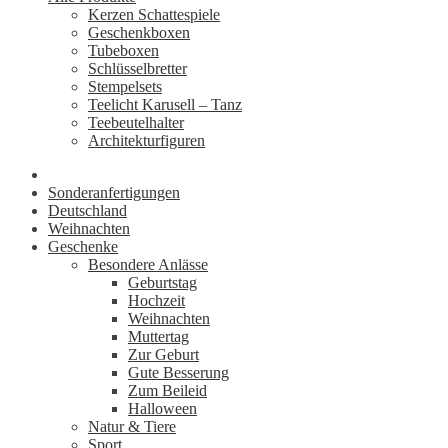
Kerzen Schattespiele
Geschenkboxen
Tubeboxen
Schlüsselbretter
Stempelsets
Teelicht Karusell – Tanz
Teebeutelhalter
Architekturfiguren
Sonderanfertigungen
Deutschland
Weihnachten
Geschenke
Besondere Anlässe
Geburtstag
Hochzeit
Weihnachten
Muttertag
Zur Geburt
Gute Besserung
Zum Beileid
Halloween
Natur & Tiere
Sport