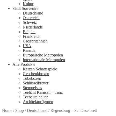
Kultur
Stadt Souvenire
Deutschland
Österreich
Schweiz
Niederlande
Belgien
Frankreich
Großbritannien
USA
Kanada
Europäische Metropolen
Internationale Metropolen
Alle Produkte
Kerzen Schattespiele
Geschenkboxen
Tubeboxen
Schlüsselbretter
Stempelsets
Teelicht Karusell – Tanz
Teebeutelhalter
Architekturfiguren
Home
/
Shop
/
Deutschland
/
Regensburg – Schlüsselbrett