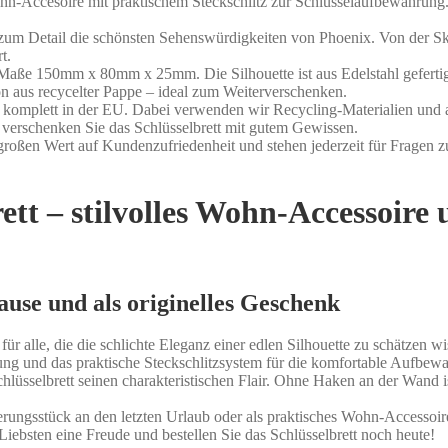
ohn-Accesoire mit praktischem Steckschlitz zur Schlüsselaufbewahrung.
ebe zum Detail die schönsten Sehenswürdigkeiten von Phoenix. Von der S
t.
e Maße 150mm x 80mm x 25mm. Die Silhouette ist aus Edelstahl gefert
n aus recycelter Pappe – ideal zum Weiterverschenken.
 komplett in der EU. Dabei verwenden wir Recycling-Materialien und a
verschenken Sie das Schlüsselbrett mit gutem Gewissen.
 großen Wert auf Kundenzufriedenheit und stehen jederzeit für Fragen
ett – stilvolles Wohn-Accessoire
use und als originelles Geschenk
ür alle, die die schlichte Eleganz einer edlen Silhouette zu schätzen 
itung und das praktische Steckschlitzsystem für die komfortable Aufbe
lüsselbrett seinen charakteristischen Flair. Ohne Haken an der Wand ist
rungsstück an den letzten Urlaub oder als praktisches Wohn-Accessoire 
Liebsten eine Freude und bestellen Sie das Schlüsselbrett noch heute!