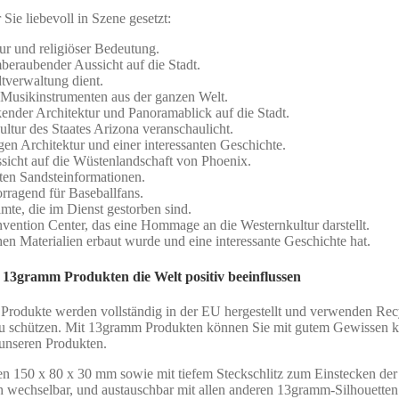
ie liebevoll in Szene gesetzt:
ur und religiöser Bedeutung.
eraubender Aussicht auf die Stadt.
dtverwaltung dient.
usikinstrumenten aus der ganzen Welt.
der Architektur und Panoramablick auf die Stadt.
tur des Staates Arizona veranschaulicht.
gen Architektur und einer interessanten Geschichte.
sicht auf die Wüstenlandschaft von Phoenix.
ten Sandsteinformationen.
rragend für Baseballfans.
mte, die im Dienst gestorben sind.
ntion Center, das eine Hommage an die Westernkultur darstellt.
n Materialien erbaut wurde und eine interessante Geschichte hat.
 13gramm Produkten die Welt positiv beeinflussen
 Produkte werden vollständig in der EU hergestellt und verwenden Rec
zu schützen. Mit 13gramm Produkten können Sie mit gutem Gewissen 
unseren Produkten.
ßen 150 x 80 x 30 mm sowie mit tiefem Steckschlitz zum Einstecken de
ch wechselbar, und austauschbar mit allen anderen 13gramm-Silhouetten