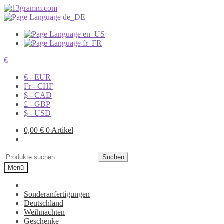
€
€ - EUR
Fr - CHF
$ - CAD
£ - GBP
$ - USD
0,00
€
0 Artikel
Suchen
Suchen
nach:
Menü
Sonderanfertigungen
Deutschland
Weihnachten
Geschenke