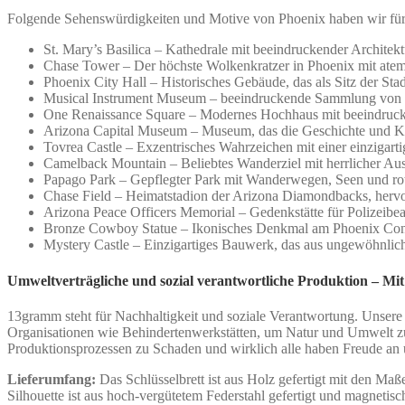
Folgende Sehenswürdigkeiten und Motive von Phoenix haben wir für S
St. Mary’s Basilica – Kathedrale mit beeindruckender Architekt
Chase Tower – Der höchste Wolkenkratzer in Phoenix mit atemb
Phoenix City Hall – Historisches Gebäude, das als Sitz der Sta
Musical Instrument Museum – beeindruckende Sammlung von M
One Renaissance Square – Modernes Hochhaus mit beeindrucken
Arizona Capital Museum – Museum, das die Geschichte und Kul
Tovrea Castle – Exzentrisches Wahrzeichen mit einer einzigarti
Camelback Mountain – Beliebtes Wanderziel mit herrlicher Aus
Papago Park – Gepflegter Park mit Wanderwegen, Seen und ro
Chase Field – Heimatstadion der Arizona Diamondbacks, hervo
Arizona Peace Officers Memorial – Gedenkstätte für Polizeibea
Bronze Cowboy Statue – Ikonisches Denkmal am Phoenix Conve
Mystery Castle – Einzigartiges Bauwerk, das aus ungewöhnliche
Umweltverträgliche und sozial verantwortliche Produktion – Mit
13gramm steht für Nachhaltigkeit und soziale Verantwortung. Unsere
Organisationen wie Behindertenwerkstätten, um Natur und Umwelt 
Produktionsprozessen zu Schaden und wirklich alle haben Freude an 
Lieferumfang:
Das Schlüsselbrett ist aus Holz gefertigt mit den Ma
Silhouette ist aus hoch-vergütetem Federstahl gefertigt und magnetis