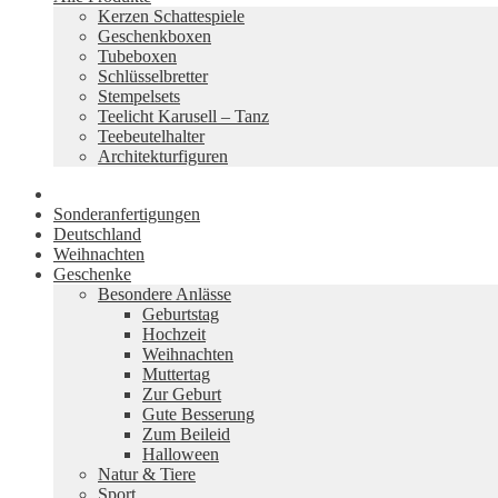
Kerzen Schattespiele
Geschenkboxen
Tubeboxen
Schlüsselbretter
Stempelsets
Teelicht Karusell – Tanz
Teebeutelhalter
Architekturfiguren
Sonderanfertigungen
Deutschland
Weihnachten
Geschenke
Besondere Anlässe
Geburtstag
Hochzeit
Weihnachten
Muttertag
Zur Geburt
Gute Besserung
Zum Beileid
Halloween
Natur & Tiere
Sport