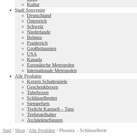
Kultur
Stadt Souvenire
Deutschland
Österreich
Schweiz
Niederlande
Belgien
Frankreich
Großbritannien
USA
Kanada
Europäische Metropolen
Internationale Metropolen
Alle Produkte
Kerzen Schattespiele
Geschenkboxen
Tubeboxen
Schlüsselbretter
Stempelsets
Teelicht Karusell – Tanz
Teebeutelhalter
Architekturfiguren
Start
/
Shop
/
Alle Produkte
/
Phoenix – Schlüsselbrett