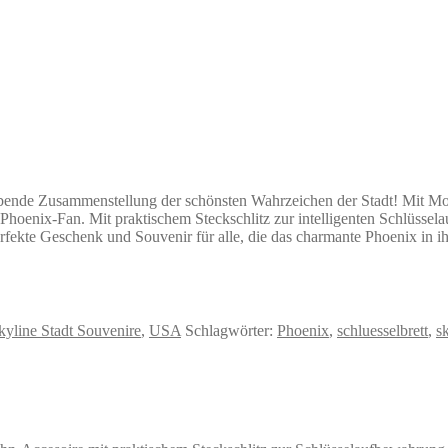
ubende Zusammenstellung der schönsten Wahrzeichen der Stadt! Mit Mo
en Phoenix-Fan. Mit praktischem Steckschlitz zur intelligenten Schlüss
perfekte Geschenk und Souvenir für alle, die das charmante Phoenix in 
kyline Stadt Souvenire
,
USA
Schlagwörter:
Phoenix
,
schluesselbrett
,
s