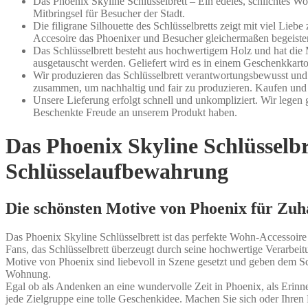
Das Phoenix Skyline Schlüsselbrett – Ein edeles, schlichtes W
Mitbringsel für Besucher der Stadt.
Die filigrane Silhouette des Schlüsselbretts zeigt mit viel Li
Accesoire das Phoenixer und Besucher gleichermaßen begeister
Das Schlüsselbrett besteht aus hochwertigem Holz und hat di
ausgetauscht werden. Geliefert wird es in einem Geschenkkarto
Wir produzieren das Schlüsselbrett verantwortungsbewusst und
zusammen, um nachhaltig und fair zu produzieren. Kaufen und 
Unsere Lieferung erfolgt schnell und unkompliziert. Wir legen
Beschenkte Freude an unserem Produkt haben.
Das Phoenix Skyline Schlüsselbr
Schlüsselaufbewahrung
Die schönsten Motive von Phoenix für Zuha
Das Phoenix Skyline Schlüsselbrett ist das perfekte Wohn-Accessoire f
Fans, das Schlüsselbrett überzeugt durch seine hochwertige Verarbe
Motive von Phoenix sind liebevoll in Szene gesetzt und geben dem Sch
Wohnung.
Egal ob als Andenken an eine wundervolle Zeit in Phoenix, als Erinne
jede Zielgruppe eine tolle Geschenkidee. Machen Sie sich oder Ihren 