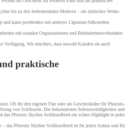
 Perfekt als Geschenk für Phoenix-Fans und als praktisches
kyline bis zu den bedeutendsten Motiven – ein stylisches Wohn-
igt und kann problemlos mit anderen 13gramm-Silhouetten
rbeiten mit sozialen Organisationen und Behindertenwerkstätten
 zur Verfügung. Wir möchten, dass sowohl Kunden als auch
 und praktische
wissen. Ob für den eigenen Flur oder als Geschenkidee für Phoenix-
wahrung von Schlüsseln. Die bekanntesten Sehenswürdigkeiten und
 das Phoenix Skyline Schlüsselbrett ein echtes Highlight in jeder
– das Phoenix Skyline Schlüsselbrett ist für jeden Anlass und für