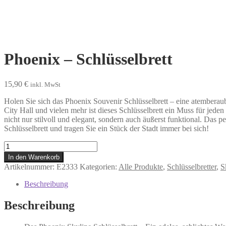
Phoenix – Schlüsselbrett
15,90
€
inkl. MwSt
Holen Sie sich das Phoenix Souvenir Schlüsselbrett – eine atembera
City Hall und vielen mehr ist dieses Schlüsselbrett ein Muss für jed
nicht nur stilvoll und elegant, sondern auch äußerst funktional. Das 
Schlüsselbrett und tragen Sie ein Stück der Stadt immer bei sich!
Phoenix
-
In den Warenkorb
Schlüsselbrett
Artikelnummer:
E2333
Kategorien:
Alle Produkte
,
Schlüsselbretter
,
S
Menge
Beschreibung
Beschreibung