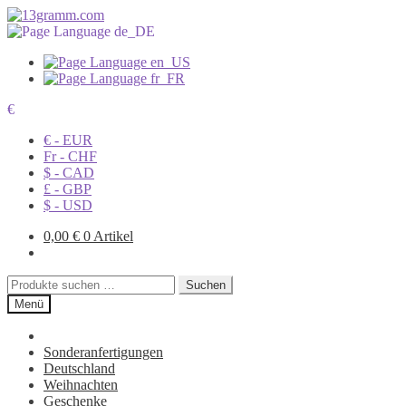
€
€ - EUR
Fr - CHF
$ - CAD
£ - GBP
$ - USD
0,00
€
0 Artikel
Suchen
Suchen
nach:
Menü
Sonderanfertigungen
Deutschland
Weihnachten
Geschenke