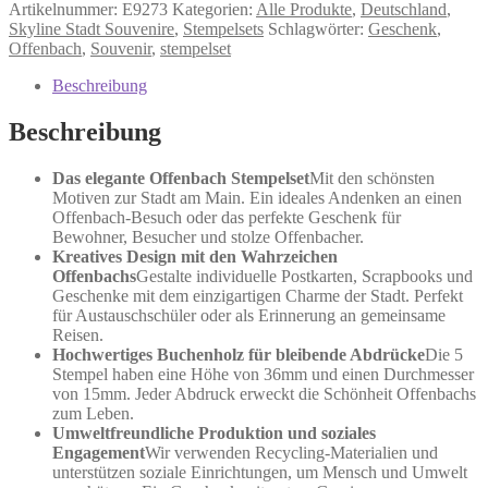
Stempel
Artikelnummer:
E9273
Kategorien:
Alle Produkte
,
Deutschland
,
Menge
Skyline Stadt Souvenire
,
Stempelsets
Schlagwörter:
Geschenk
,
Offenbach
,
Souvenir
,
stempelset
Beschreibung
Beschreibung
Das elegante Offenbach Stempelset
Mit den schönsten
Motiven zur Stadt am Main. Ein ideales Andenken an einen
Offenbach-Besuch oder das perfekte Geschenk für
Bewohner, Besucher und stolze Offenbacher.
Kreatives Design mit den Wahrzeichen
Offenbachs
Gestalte individuelle Postkarten, Scrapbooks und
Geschenke mit dem einzigartigen Charme der Stadt. Perfekt
für Austauschschüler oder als Erinnerung an gemeinsame
Reisen.
Hochwertiges Buchenholz für bleibende Abdrücke
Die 5
Stempel haben eine Höhe von 36mm und einen Durchmesser
von 15mm. Jeder Abdruck erweckt die Schönheit Offenbachs
zum Leben.
Umweltfreundliche Produktion und soziales
Engagement
Wir verwenden Recycling-Materialien und
unterstützen soziale Einrichtungen, um Mensch und Umwelt