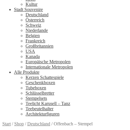
Kultur
Stadt Souvenire
Deutschland
Österreich
Schweiz
Niederlande
Belgien
Frankreich
Großbritannien
USA
Kanada
Europäische Metropolen
Internationale Metropolen
Alle Produkte
Kerzen Schattespiele
Geschenkboxen
Tubeboxen
Schlüsselbretter
Stempelsets
Teelicht Karusell – Tanz
Teebeutelhalter
Architekturfiguren
Start
/
Shop
/
Deutschland
/
Offenbach – Stempel