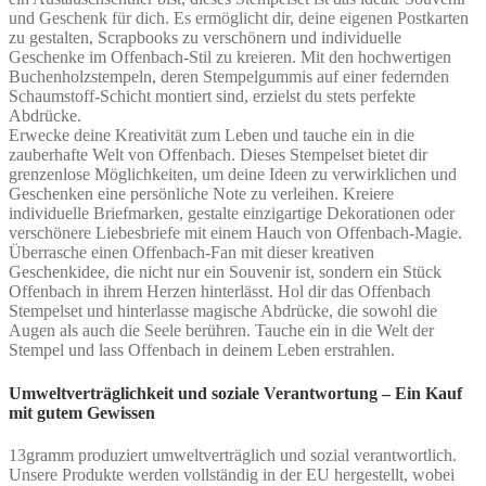
und Geschenk für dich. Es ermöglicht dir, deine eigenen Postkarten
zu gestalten, Scrapbooks zu verschönern und individuelle
Geschenke im Offenbach-Stil zu kreieren. Mit den hochwertigen
Buchenholzstempeln, deren Stempelgummis auf einer federnden
Schaumstoff-Schicht montiert sind, erzielst du stets perfekte
Abdrücke.
Erwecke deine Kreativität zum Leben und tauche ein in die
zauberhafte Welt von Offenbach. Dieses Stempelset bietet dir
grenzenlose Möglichkeiten, um deine Ideen zu verwirklichen und
Geschenken eine persönliche Note zu verleihen. Kreiere
individuelle Briefmarken, gestalte einzigartige Dekorationen oder
verschönere Liebesbriefe mit einem Hauch von Offenbach-Magie.
Überrasche einen Offenbach-Fan mit dieser kreativen
Geschenkidee, die nicht nur ein Souvenir ist, sondern ein Stück
Offenbach in ihrem Herzen hinterlässt. Hol dir das Offenbach
Stempelset und hinterlasse magische Abdrücke, die sowohl die
Augen als auch die Seele berühren. Tauche ein in die Welt der
Stempel und lass Offenbach in deinem Leben erstrahlen.
Umweltverträglichkeit und soziale Verantwortung – Ein Kauf
mit gutem Gewissen
13gramm produziert umweltverträglich und sozial verantwortlich.
Unsere Produkte werden vollständig in der EU hergestellt, wobei