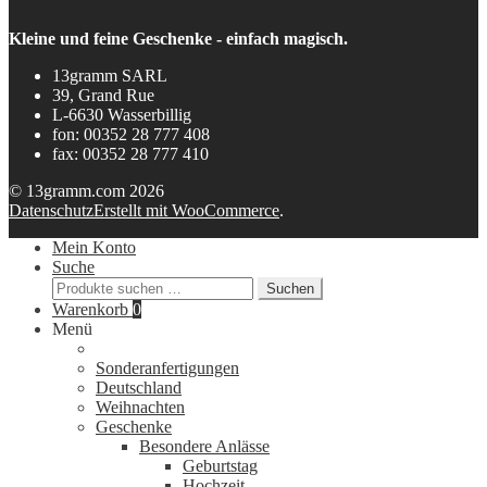
Kleine und feine Geschenke - einfach magisch.
13gramm SARL
39, Grand Rue
L-6630 Wasserbillig
fon: 00352 28 777 408
fax: 00352 28 777 410
© 13gramm.com 2026
Datenschutz
Erstellt mit WooCommerce
.
Mein Konto
Suche
Suchen
Suchen
nach:
Warenkorb
0
Menü
Sonderanfertigungen
Deutschland
Weihnachten
Geschenke
Besondere Anlässe
Geburtstag
Hochzeit