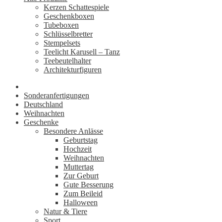
Kerzen Schattespiele
Geschenkboxen
Tubeboxen
Schlüsselbretter
Stempelsets
Teelicht Karusell – Tanz
Teebeutelhalter
Architekturfiguren
Sonderanfertigungen
Deutschland
Weihnachten
Geschenke
Besondere Anlässe
Geburtstag
Hochzeit
Weihnachten
Muttertag
Zur Geburt
Gute Besserung
Zum Beileid
Halloween
Natur & Tiere
Sport