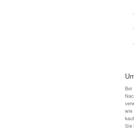
Um
Bei 
Nach
verw
wie 
kau
Sie 