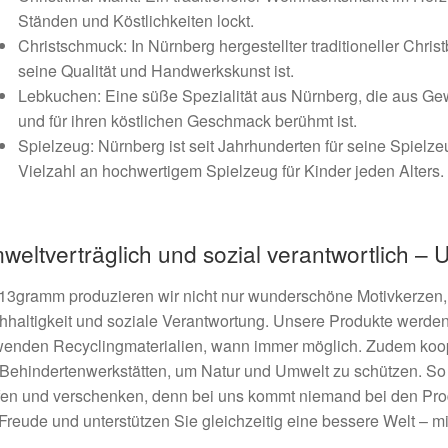
Ständen und Köstlichkeiten lockt.
Christschmuck: In Nürnberg hergestellter traditioneller Chri
seine Qualität und Handwerkskunst ist.
Lebkuchen: Eine süße Spezialität aus Nürnberg, die aus Ge
und für ihren köstlichen Geschmack berühmt ist.
Spielzeug: Nürnberg ist seit Jahrhunderten für seine Spielze
Vielzahl an hochwertigem Spielzeug für Kinder jeden Alters.
weltverträglich und sozial verantwortlich –
13gramm produzieren wir nicht nur wunderschöne Motivkerzen,
haltigkeit und soziale Verantwortung. Unsere Produkte werden v
enden Recyclingmaterialien, wann immer möglich. Zudem koope
Behindertenwerkstätten, um Natur und Umwelt zu schützen. So
fen und verschenken, denn bei uns kommt niemand bei den Pr
Freude und unterstützen Sie gleichzeitig eine bessere Welt – m