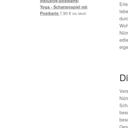
Erle
Yoga - Schattenspiel mit
lebe
Postkarte
7,90
€
inkl. MwSt
durc
Wohn
Nürn
edle
eig
D
Vers
Nürn
Scha
beso
beso
Gesc