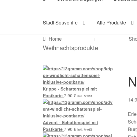
Stadt Souvenire
Alle Produkte
Home
Sh
Weihnachtsprodukte
N
Krippe - Schattenspiel mit
Postkarte
7,90
€
inkl. MwSt
14,
Erl
Scha
Advent - Schattenspiel mit
Burg
Postkarte
7,90
€
inkl. MwSt
Scha