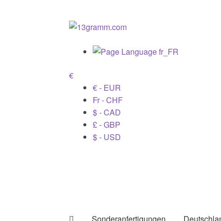
€
€ - EUR
Fr - CHF
$ - CAD
£ - GBP
$ - USD
Sonderanfertigungen
Deutschla