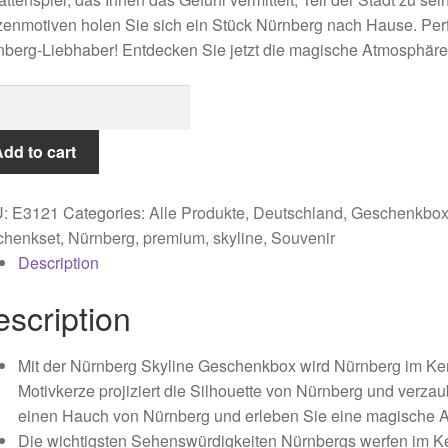
enmotiven holen Sie sich ein Stück Nürnberg nach Hause. Perf
berg-Liebhaber! Entdecken Sie jetzt die magische Atmosphäre
nberg
chenkbox
dd to cart
tity
U:
E3121
Categories:
Alle Produkte
,
Deutschland
,
Geschenkbo
chenkset
,
Nürnberg
,
premium
,
skyline
,
Souvenir
Description
scription
Mit der Nürnberg Skyline Geschenkbox wird Nürnberg im Ke
Motivkerze projiziert die Silhouette von Nürnberg und verzau
einen Hauch von Nürnberg und erleben Sie eine magische 
Die wichtigsten Sehenswürdigkeiten Nürnbergs werfen im Ke