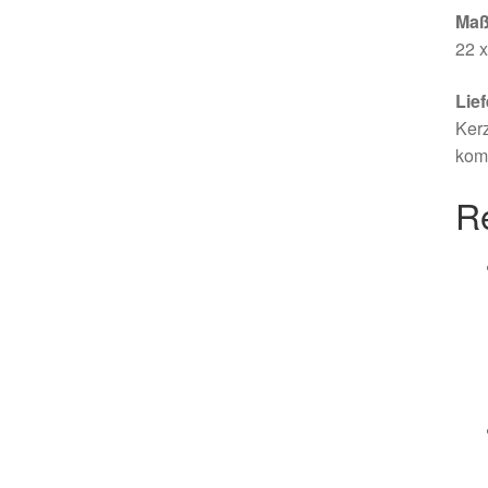
Maß
22 x
Lie
Kerz
komp
R