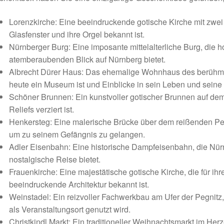
Lorenzkirche: Eine beeindruckende gotische Kirche mit zwei
Glasfenster und ihre Orgel bekannt ist.
Nürnberger Burg: Eine imposante mittelalterliche Burg, die h
atemberaubenden Blick auf Nürnberg bietet.
Albrecht Dürer Haus: Das ehemalige Wohnhaus des berühmte
heute ein Museum ist und Einblicke in sein Leben und seine A
Schöner Brunnen: Ein kunstvoller gotischer Brunnen auf dem
Reliefs verziert ist.
Henkersteg: Eine malerische Brücke über dem reißenden Pegn
um zu seinem Gefängnis zu gelangen.
Adler Eisenbahn: Eine historische Dampfeisenbahn, die Nürn
nostalgische Reise bietet.
Frauenkirche: Eine majestätische gotische Kirche, die für ih
beeindruckende Architektur bekannt ist.
Weinstadel: Ein reizvoller Fachwerkbau am Ufer der Pegnitz, 
als Veranstaltungsort genutzt wird.
Christkindl Markt: Ein traditioneller Weihnachtsmarkt im Herz