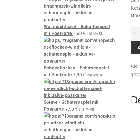
Kerz
Nürn
Weihnachtszeit - Schattenspiel
Nür
mit Postkarte
7,90
€
inkl. MwSt
-
Ges
A
quan
SK
Schneeflocken - Schattenspiel
ges
mit Postkarte
7,90
€
inkl. MwSt
De
Sterne - Schattenspiel mit
Postkarte
7,90
€
inkl. MwSt