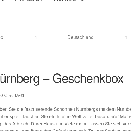
op
Deutschland
ürnberg – Geschenkbox
90
€
inkl. MwSt
eben Sie die faszinierende Schönheit Nürnbergs mit dem Nürn
ttenspiel. Tauchen Sie ein in eine Welt voller besonderer Moti
, das Albrecht Dürer Haus und viele mehr. Lassen Sie sich ver
ttenspiel, das Ihnen das Gefühl vermittelt, Teil der Stadt zu sein