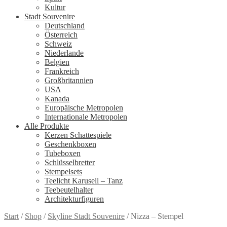
Kultur
Stadt Souvenire
Deutschland
Österreich
Schweiz
Niederlande
Belgien
Frankreich
Großbritannien
USA
Kanada
Europäische Metropolen
Internationale Metropolen
Alle Produkte
Kerzen Schattespiele
Geschenkboxen
Tubeboxen
Schlüsselbretter
Stempelsets
Teelicht Karusell – Tanz
Teebeutelhalter
Architekturfiguren
Start
/
Shop
/
Skyline Stadt Souvenire
/
Nizza – Stempel