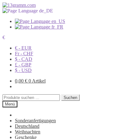
€
€ - EUR
Fr - CHF
$ - CAD
£ - GBP
$ - USD
0,00
€
0 Artikel
Suchen
Suchen
nach:
Menü
Sonderanfertigungen
Deutschland
Weihnachten
Geschenke