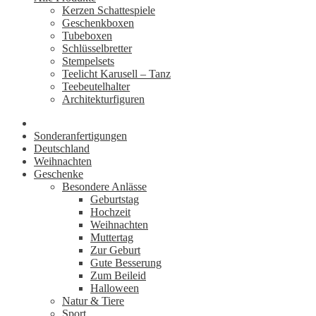
Kerzen Schattespiele
Geschenkboxen
Tubeboxen
Schlüsselbretter
Stempelsets
Teelicht Karusell – Tanz
Teebeutelhalter
Architekturfiguren
Sonderanfertigungen
Deutschland
Weihnachten
Geschenke
Besondere Anlässe
Geburtstag
Hochzeit
Weihnachten
Muttertag
Zur Geburt
Gute Besserung
Zum Beileid
Halloween
Natur & Tiere
Sport