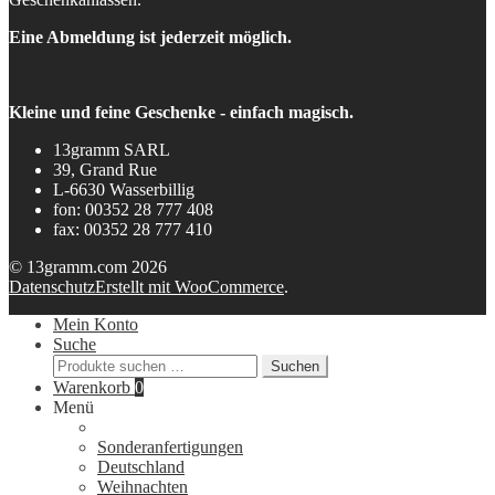
Eine Abmeldung ist jederzeit möglich.
Kleine und feine Geschenke - einfach magisch.
13gramm SARL
39, Grand Rue
L-6630 Wasserbillig
fon: 00352 28 777 408
fax: 00352 28 777 410
© 13gramm.com 2026
Datenschutz
Erstellt mit WooCommerce
.
Mein Konto
Suche
Suchen
Suchen
nach:
Warenkorb
0
Menü
Sonderanfertigungen
Deutschland
Weihnachten