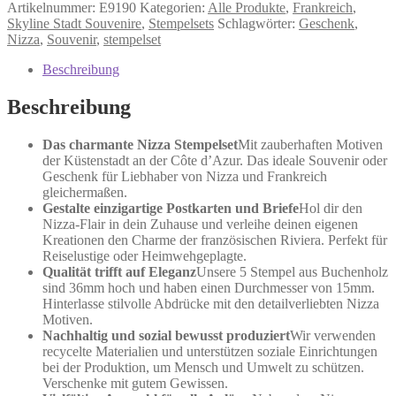
Stempel
Artikelnummer:
E9190
Kategorien:
Alle Produkte
,
Frankreich
,
Menge
Skyline Stadt Souvenire
,
Stempelsets
Schlagwörter:
Geschenk
,
Nizza
,
Souvenir
,
stempelset
Beschreibung
Beschreibung
Das charmante Nizza Stempelset
Mit zauberhaften Motiven
der Küstenstadt an der Côte d’Azur. Das ideale Souvenir oder
Geschenk für Liebhaber von Nizza und Frankreich
gleichermaßen.
Gestalte einzigartige Postkarten und Briefe
Hol dir den
Nizza-Flair in dein Zuhause und verleihe deinen eigenen
Kreationen den Charme der französischen Riviera. Perfekt für
Reiselustige oder Heimwehgeplagte.
Qualität trifft auf Eleganz
Unsere 5 Stempel aus Buchenholz
sind 36mm hoch und haben einen Durchmesser von 15mm.
Hinterlasse stilvolle Abdrücke mit den detailverliebten Nizza
Motiven.
Nachhaltig und sozial bewusst produziert
Wir verwenden
recycelte Materialien und unterstützen soziale Einrichtungen
bei der Produktion, um Mensch und Umwelt zu schützen.
Verschenke mit gutem Gewissen.