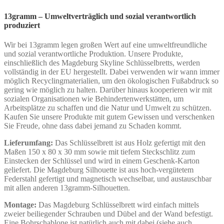
13gramm – Umweltverträglich und sozial verantwortlich
produziert
Wir bei 13gramm legen großen Wert auf eine umweltfreundliche
und sozial verantwortliche Produktion. Unsere Produkte,
einschließlich des Magdeburg Skyline Schlüsselbretts, werden
vollständig in der EU hergestellt. Dabei verwenden wir wann immer
möglich Recyclingmaterialien, um den ökologischen Fußabdruck so
gering wie möglich zu halten. Darüber hinaus kooperieren wir mit
sozialen Organisationen wie Behindertenwerkstätten, um
Arbeitsplätze zu schaffen und die Natur und Umwelt zu schützen.
Kaufen Sie unsere Produkte mit gutem Gewissen und verschenken
Sie Freude, ohne dass dabei jemand zu Schaden kommt.
Lieferumfang:
Das Schlüsselbrett ist aus Holz gefertigt mit den
Maßen 150 x 80 x 30 mm sowie mit tiefem Steckschlitz zum
Einstecken der Schlüssel und wird in einem Geschenk-Karton
geliefert. Die Magdeburg Silhouette ist aus hoch-vergütetem
Federstahl gefertigt und magnetisch wechselbar, und austauschbar
mit allen anderen 13gramm-Silhouetten.
Montage:
Das Magdeburg Schlüsselbrett wird einfach mittels
zweier beiliegender Schrauben und Dübel and der Wand befestigt.
Eine Bohrschablone ist natürlich auch mit dabei (siehe auch