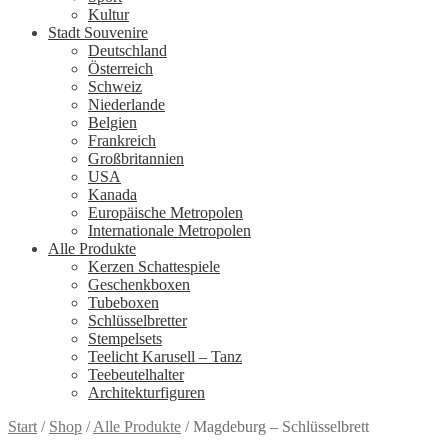
Kultur
Stadt Souvenire
Deutschland
Österreich
Schweiz
Niederlande
Belgien
Frankreich
Großbritannien
USA
Kanada
Europäische Metropolen
Internationale Metropolen
Alle Produkte
Kerzen Schattespiele
Geschenkboxen
Tubeboxen
Schlüsselbretter
Stempelsets
Teelicht Karusell – Tanz
Teebeutelhalter
Architekturfiguren
Start
/
Shop
/
Alle Produkte
/
Magdeburg – Schlüsselbrett