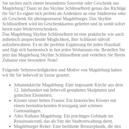
Sie suchen nach einem besonderen Souvenir oder Geschenk aus
Magdeburg? Dann ist das Skyline Schlüsselbrett genau das Richtige
für Sie! Es eignet sich perfekt als Andenken an eine Städtereise oder
als Geschenk für alteingesessene Magdeburger. Das Skyline
Schlüsselbrett wird im Geschenkkarton geliefert und ist somit sofort
bereit zum Weiterverschenken.
Das Magdeburg Skyline Schlüsselbrett ist eine praktische wie auch
ästhetisch ansprechende Möglichkeit, Ihre Schlüssel stilvoll
aufzubewahren. Es ist die perfekte Ergänzung für jeden Haushalt
und fügt sich harmonisch in fast jeden Wohnraum ein. Bestellen Sie
jetzt das Magdeburg Skyline Schlüsselbrett und verleihen Sie Ihrem
Zuhause eine besondere Note!
Folgende Sehenswürdigkeiten und Motive von Magdeburg haben
wir für Sie liebevoll in Szene gesetzt:
Johanniskirche Magdeburg: Eine imposante Kirche aus dem
12. Jahrhundert mit liebevoll gestalteten Skulpturen und
gotischen Elementen.
Kloster unser lieben Frauen: Ein historisches Kloster mit
einem beeindruckenden Kreuzgang und schönen
Gartenanlagen.
Altes Rathaus Magdeburg: Ein prächtiges Gebäude im
Renaissancestil, das als Sitz der Stadtverwaltung dient.
Magdeburger Reiter: Eine berühmte Bronzeplastik, die den