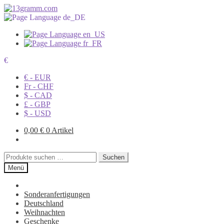
€
€ - EUR
Fr - CHF
$ - CAD
£ - GBP
$ - USD
0,00
€
0 Artikel
Suchen
Suchen
nach:
Menü
Sonderanfertigungen
Deutschland
Weihnachten
Geschenke