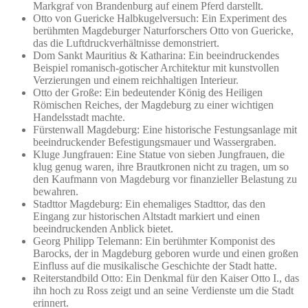
Markgraf von Brandenburg auf einem Pferd darstellt.
Otto von Guericke Halbkugelversuch: Ein Experiment des
berühmten Magdeburger Naturforschers Otto von Guericke,
das die Luftdruckverhältnisse demonstriert.
Dom Sankt Mauritius & Katharina: Ein beeindruckendes
Beispiel romanisch-gotischer Architektur mit kunstvollen
Verzierungen und einem reichhaltigen Interieur.
Otto der Große: Ein bedeutender König des Heiligen
Römischen Reiches, der Magdeburg zu einer wichtigen
Handelsstadt machte.
Fürstenwall Magdeburg: Eine historische Festungsanlage mit
beeindruckender Befestigungsmauer und Wassergraben.
Kluge Jungfrauen: Eine Statue von sieben Jungfrauen, die
klug genug waren, ihre Brautkronen nicht zu tragen, um so
den Kaufmann von Magdeburg vor finanzieller Belastung zu
bewahren.
Stadttor Magdeburg: Ein ehemaliges Stadttor, das den
Eingang zur historischen Altstadt markiert und einen
beeindruckenden Anblick bietet.
Georg Philipp Telemann: Ein berühmter Komponist des
Barocks, der in Magdeburg geboren wurde und einen großen
Einfluss auf die musikalische Geschichte der Stadt hatte.
Reiterstandbild Otto: Ein Denkmal für den Kaiser Otto I., das
ihn hoch zu Ross zeigt und an seine Verdienste um die Stadt
erinnert.