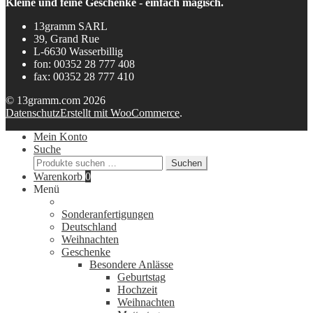
Kleine und feine Geschenke - einfach magisch.
13gramm SARL
39, Grand Rue
L-6630 Wasserbillig
fon: 00352 28 777 408
fax: 00352 28 777 410
© 13gramm.com 2026
Datenschutz
Erstellt mit WooCommerce
.
Mein Konto
Suche
Suchen
Suchen
nach:
Warenkorb
0
Menü
Sonderanfertigungen
Deutschland
Weihnachten
Geschenke
Besondere Anlässe
Geburtstag
Hochzeit
Weihnachten