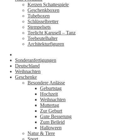
Kerzen Schattespiele
Geschenkboxen
Tubeboxen
Schlüsselbretter
Stempelsets
Teelicht Karusell – Tanz
Teebeutelhalter
Architekturfiguren
Sonderanfertigungen
Deutschland
Weihnachten
Geschenke
Besondere Anlässe
Geburtstag
Hochzeit
Weihnachten
Muttertag
Zur Geburt
Gute Besserung
Zum Beileid
Halloween
Natur & Tiere
Sport