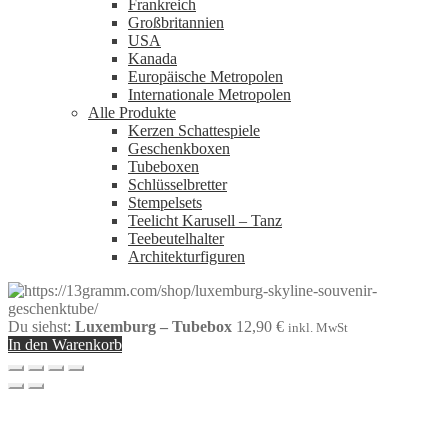
Frankreich
Großbritannien
USA
Kanada
Europäische Metropolen
Internationale Metropolen
Alle Produkte
Kerzen Schattespiele
Geschenkboxen
Tubeboxen
Schlüsselbretter
Stempelsets
Teelicht Karusell – Tanz
Teebeutelhalter
Architekturfiguren
Du siehst:
Luxemburg – Tubebox
12,90
€
inkl. MwSt
In den Warenkorb