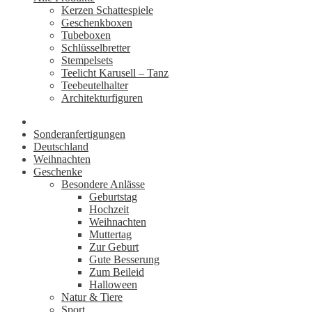
Kerzen Schattespiele
Geschenkboxen
Tubeboxen
Schlüsselbretter
Stempelsets
Teelicht Karusell – Tanz
Teebeutelhalter
Architekturfiguren
Sonderanfertigungen
Deutschland
Weihnachten
Geschenke
Besondere Anlässe
Geburtstag
Hochzeit
Weihnachten
Muttertag
Zur Geburt
Gute Besserung
Zum Beileid
Halloween
Natur & Tiere
Sport