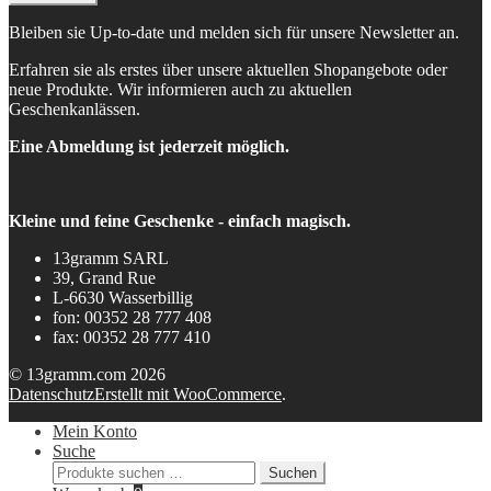
Bleiben sie Up-to-date und melden sich für unsere Newsletter an.
Erfahren sie als erstes über unsere aktuellen Shopangebote oder
neue Produkte. Wir informieren auch zu aktuellen
Geschenkanlässen.
Eine Abmeldung ist jederzeit möglich.
Kleine und feine Geschenke - einfach magisch.
13gramm SARL
39, Grand Rue
L-6630 Wasserbillig
fon: 00352 28 777 408
fax: 00352 28 777 410
© 13gramm.com 2026
Datenschutz
Erstellt mit WooCommerce
.
Mein Konto
Suche
Suchen
Suchen
nach: