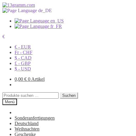
€
€ - EUR
Fr - CHF
$ - CAD
£ - GBP
$ - USD
0,00
€
0 Artikel
Suchen
Suchen
nach:
Menü
Sonderanfertigungen
Deutschland
Weihnachten
Geschenke