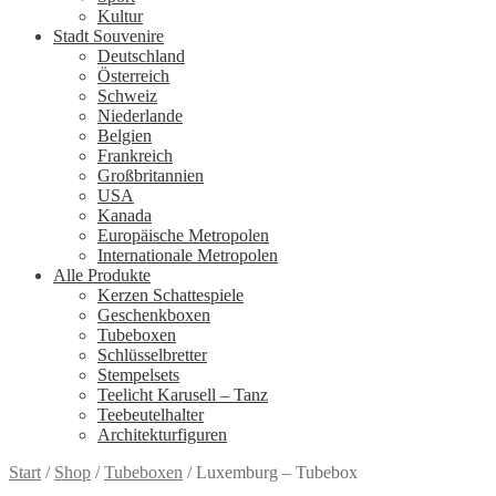
Kultur
Stadt Souvenire
Deutschland
Österreich
Schweiz
Niederlande
Belgien
Frankreich
Großbritannien
USA
Kanada
Europäische Metropolen
Internationale Metropolen
Alle Produkte
Kerzen Schattespiele
Geschenkboxen
Tubeboxen
Schlüsselbretter
Stempelsets
Teelicht Karusell – Tanz
Teebeutelhalter
Architekturfiguren
Start
/
Shop
/
Tubeboxen
/
Luxemburg – Tubebox