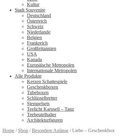
Kultur
Stadt Souvenire
Deutschland
Österreich
Schweiz
Niederlande
Belgien
Frankreich
Großbritannien
USA
Kanada
Europäische Metropolen
Internationale Metropolen
Alle Produkte
Kerzen Schattespiele
Geschenkboxen
Tubeboxen
Schlüsselbretter
Stempelsets
Teelicht Karusell – Tanz
Teebeutelhalter
Architekturfiguren
Home
/
Shop
/
Besondere Anlässe
/
Liebe – Geschenkbox