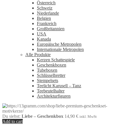
Österreich
Schweiz
Niederlande
Belgien
Frankreich
Großbritannien
USA
Kanada
Europäische Metropolen
Internationale Metropolen
Alle Produkte
Kerzen Schattespiele
Geschenkboxen
Tubeboxen
Schlüsselbretter
Stempelsets
Teelicht Karusell – Tanz
Teebeutelhalter
Architekturfiguren
Du siehst:
Liebe – Geschenkbox
14,90
€
inkl. MwSt
Add to cart