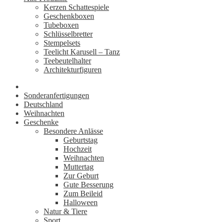
Kerzen Schattespiele
Geschenkboxen
Tubeboxen
Schlüsselbretter
Stempelsets
Teelicht Karusell – Tanz
Teebeutelhalter
Architekturfiguren
Sonderanfertigungen
Deutschland
Weihnachten
Geschenke
Besondere Anlässe
Geburtstag
Hochzeit
Weihnachten
Muttertag
Zur Geburt
Gute Besserung
Zum Beileid
Halloween
Natur & Tiere
Sport