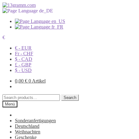
€
€ - EUR
Fr - CHF
$ - CAD
£ - GBP
$ - USD
0,00
€
0 Artikel
Search
Search
for:
Menü
Sonderanfertigungen
Deutschland
Weihnachten
Geschenke