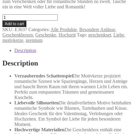
zum Verschenken oder für romantische Stunden zu zweit. Tauche
ein in eine Welt voller Liebe und Romantik!
Liebe
-
Add to cart
Geschenkbox
SKU:
E3037
Categories:
Alle Produkte
,
Besondere Anlässe
,
quantity
Geschenkboxen
,
Geschenke
,
Hochzeit
Tags:
geschenkset
,
Liebe
,
motivkerze
,
premium
Description
Description
Verzauberndes Schattenspiel
Die Motivkerze projiziert
romantische Szenen wie Spaziergänge, Herzen und Anträge
und haucht Ihrem Raum mit ihrem warmen Licht Leben ein.
Perfekt zum entspannten Träumen und gemeinsamen
Kuscheln.
Liebevolle Silhouetten
Die detailverliebten Motive beinhalten
romantische Symbole wie Blumen, Turteltauben und Küsse.
Ideales Geschenk für den Valentinstag, Verlobungen oder
Hochzeiten. Ein Symbol der Liebe für jeden besonderen
Moment.
Hochwertige Materialien
Die Geschenkbox enthält eine