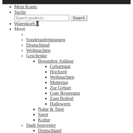
Mein Konto
Suche
Search
Search
for:
Warenkorb
0
Menü
Sonderanfertigungen
Deutschland
Weihnachten
Geschenke
Besondere Anlässe
Geburtstag
Hochzeit
Weihnachten
Muttertag
Zur Geburt
Gute Besserung
Zum Beileid
Halloween
Natur & Tiere
Sport
Kultur
Stadt Souvenire
Deutschland