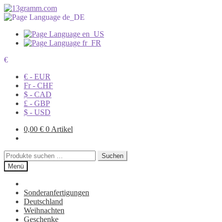
€
€ - EUR
Fr - CHF
$ - CAD
£ - GBP
$ - USD
0,00
€
0 Artikel
Suchen
Suchen
nach:
Menü
Sonderanfertigungen
Deutschland
Weihnachten
Geschenke