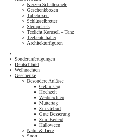
Kerzen Schattespiele
Geschenkboxen
Tubeboxen
Schlüsselbretter
Stempelsets
Teelicht Karusell – Tanz
Teebeutelhalter
Architekturfiguren
Sonderanfertigungen
Deutschland
Weihnachten
Geschenke
Besondere Anlässe
Geburtstag
Hochzeit
Weihnachten
Muttertag
Zur Geburt
Gute Besserung
Zum Beileid
Halloween
Natur & Tiere
Sport