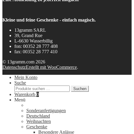
Kleine und feine Geschenke - einfach magisch.
13gramm SARL
39, Grand Rue
L-6630 Wasserbillig
fon: 00352 28 777 408
fax: 00352 28 777 410
© 13gramm.com 2026
Datenschutz
Erstellt mit WooCommerce
.
Mein Konto
Suche
Suchen
Suchen
nach:
Warenkorb
0
Menü
Sonderanfertigungen
Deutschland
Weihnachten
Geschenke
Besondere Anlässe