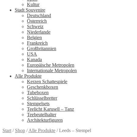
Kultur
Stadt Souvenire
Deutschland
Österreich
Schweiz
Niederlande
Belgien
Frankreich
Großbritannien
USA
Kanada
Europäische Metropolen
Internationale Metropolen
Alle Produkte
Kerzen Schattespiele
Geschenkboxen
Tubeboxen
Schlüsselbretter
Stempelsets
Teelicht Karusell – Tanz
Teebeutelhalter
Architekturfiguren
Start
/
Shop
/
Alle Produkte
/
Leeds – Stempel