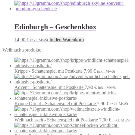
Edinburgh – Geschenkbox
14,90
€
In den Warenkorb
inkl. MwSt
Weihnachtsprodukte
Krippe - Schattenspiel mit Postkarte
7,90
€
inkl. MwSt
Advent - Schattenspiel mit Postkarte
7,90
€
inkl. MwSt
Krippe Orient - Schattenspiel mit Postkarte
7,90
€
inkl. MwSt
Weihnachtszeit - Schattenspiel mit Postkarte
7,90
€
inkl. MwSt