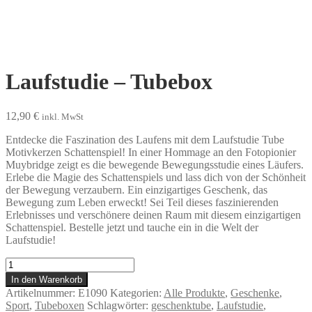
Laufstudie – Tubebox
12,90
€
inkl. MwSt
Entdecke die Faszination des Laufens mit dem Laufstudie Tube
Motivkerzen Schattenspiel! In einer Hommage an den Fotopionier
Muybridge zeigt es die bewegende Bewegungsstudie eines Läufers.
Erlebe die Magie des Schattenspiels und lass dich von der Schönheit
der Bewegung verzaubern. Ein einzigartiges Geschenk, das
Bewegung zum Leben erweckt! Sei Teil dieses faszinierenden
Erlebnisses und verschönere deinen Raum mit diesem einzigartigen
Schattenspiel. Bestelle jetzt und tauche ein in die Welt der
Laufstudie!
Laufstudie
-
In den Warenkorb
Tubebox
Artikelnummer:
E1090
Kategorien:
Alle Produkte
,
Geschenke
,
Menge
Sport
,
Tubeboxen
Schlagwörter:
geschenktube
,
Laufstudie
,