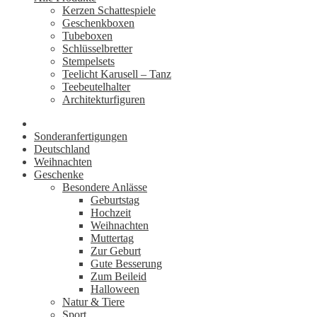
Kerzen Schattespiele
Geschenkboxen
Tubeboxen
Schlüsselbretter
Stempelsets
Teelicht Karusell – Tanz
Teebeutelhalter
Architekturfiguren
Sonderanfertigungen
Deutschland
Weihnachten
Geschenke
Besondere Anlässe
Geburtstag
Hochzeit
Weihnachten
Muttertag
Zur Geburt
Gute Besserung
Zum Beileid
Halloween
Natur & Tiere
Sport