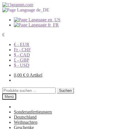
€
€ - EUR
Fr - CHF
$ - CAD
£ - GBP
$ - USD
0,00
€
0 Artikel
Suchen
Suchen
nach:
Menü
Sonderanfertigungen
Deutschland
Weihnachten
Geschenke