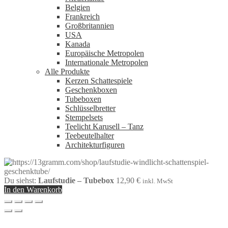
Belgien
Frankreich
Großbritannien
USA
Kanada
Europäische Metropolen
Internationale Metropolen
Alle Produkte
Kerzen Schattespiele
Geschenkboxen
Tubeboxen
Schlüsselbretter
Stempelsets
Teelicht Karusell – Tanz
Teebeutelhalter
Architekturfiguren
Du siehst:
Laufstudie – Tubebox
12,90
€
inkl. MwSt
In den Warenkorb