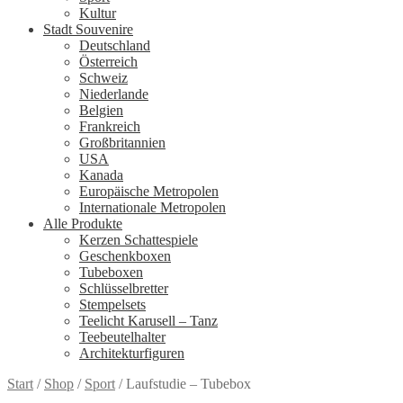
Kultur
Stadt Souvenire
Deutschland
Österreich
Schweiz
Niederlande
Belgien
Frankreich
Großbritannien
USA
Kanada
Europäische Metropolen
Internationale Metropolen
Alle Produkte
Kerzen Schattespiele
Geschenkboxen
Tubeboxen
Schlüsselbretter
Stempelsets
Teelicht Karusell – Tanz
Teebeutelhalter
Architekturfiguren
Start
/
Shop
/
Sport
/
Laufstudie – Tubebox