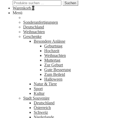
Suchen
Suchen
nach:
Warenkorb
0
Menü
Sonderanfertigungen
Deutschland
Weihnachten
Geschenke
Besondere Anlässe
Geburtstag
Hochzeit
Weihnachten
Muttertag
Zur Geburt
Gute Besserung
Zum Beileid
Halloween
Natur & Tiere
Sport
Kultur
Stadt Souvenire
Deutschland
Österreich
Schweiz
Niederlande