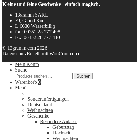
Kleine und feine Geschenke - einfach magisch.
13gramm SARL
39, Grand Rue
L-6630 Wasserbillig
fon: 00352 28 777 408
fax: 00352 28 777 410
© 13gramm.com 2026
Datenschutz
Erstellt mit WooCommerce
.
Mein Konto
Suche
Suchen
Suchen
nach:
Warenkorb
0
Menü
Sonderanfertigungen
Deutschland
Weihnachten
Geschenke
Besondere Anlässe
Geburtstag
Hochzeit
Weihnachten