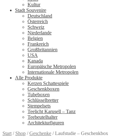
Kultur
Stadt Souvenire
Deutschland
Österreich
Schweiz
Niederlande
Belgien
Frankreich
Großbritannien
USA
Kanada
Europäische Metropolen
Internationale Metropolen
Alle Produkte
Kerzen Schattespiele
Geschenkboxen
Tubeboxen
Schlüsselbretter
Stempelsets
Teelicht Karusell – Tanz
Teebeutelhalter
Architekturfiguren
Start
/
Shop
/
Geschenke
/
Laufstudie – Geschenkbox