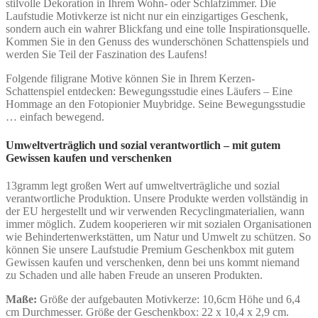
stilvolle Dekoration in Ihrem Wohn- oder Schlafzimmer. Die
Laufstudie Motivkerze ist nicht nur ein einzigartiges Geschenk,
sondern auch ein wahrer Blickfang und eine tolle Inspirationsquelle.
Kommen Sie in den Genuss des wunderschönen Schattenspiels und
werden Sie Teil der Faszination des Laufens!
Folgende filigrane Motive können Sie in Ihrem Kerzen-
Schattenspiel entdecken: Bewegungsstudie eines Läufers – Eine
Hommage an den Fotopionier Muybridge. Seine Bewegungsstudie
… einfach bewegend.
Umweltverträglich und sozial verantwortlich – mit gutem
Gewissen kaufen und verschenken
13gramm legt großen Wert auf umweltverträgliche und sozial
verantwortliche Produktion. Unsere Produkte werden vollständig in
der EU hergestellt und wir verwenden Recyclingmaterialien, wann
immer möglich. Zudem kooperieren wir mit sozialen Organisationen
wie Behindertenwerkstätten, um Natur und Umwelt zu schützen. So
können Sie unsere Laufstudie Premium Geschenkbox mit gutem
Gewissen kaufen und verschenken, denn bei uns kommt niemand
zu Schaden und alle haben Freude an unseren Produkten.
Maße:
Größe der aufgebauten Motivkerze: 10,6cm Höhe und 6,4
cm Durchmesser. Größe der Geschenkbox: 22 x 10,4 x 2,9 cm.