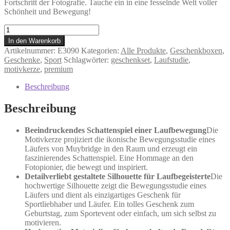
Fortschritt der Fotografie. Tauche ein in eine fesselnde Welt voller
Schönheit und Bewegung!
Laufstudie
-
In den Warenkorb
Geschenkbox
Artikelnummer:
E3090
Kategorien:
Alle Produkte
,
Geschenkboxen
,
Menge
Geschenke
,
Sport
Schlagwörter:
geschenkset
,
Laufstudie
,
motivkerze
,
premium
Beschreibung
Beschreibung
Beeindruckendes Schattenspiel einer Laufbewegung
Die
Motivkerze projiziert die ikonische Bewegungsstudie eines
Läufers von Muybridge in den Raum und erzeugt ein
faszinierendes Schattenspiel. Eine Hommage an den
Fotopionier, die bewegt und inspiriert.
Detailverliebt gestaltete Silhouette für Laufbegeisterte
Die
hochwertige Silhouette zeigt die Bewegungsstudie eines
Läufers und dient als einzigartiges Geschenk für
Sportliebhaber und Läufer. Ein tolles Geschenk zum
Geburtstag, zum Sportevent oder einfach, um sich selbst zu
motivieren.