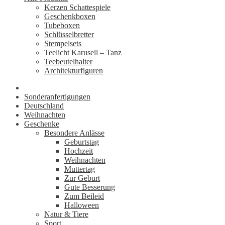
Kerzen Schattespiele
Geschenkboxen
Tubeboxen
Schlüsselbretter
Stempelsets
Teelicht Karusell – Tanz
Teebeutelhalter
Architekturfiguren
Sonderanfertigungen
Deutschland
Weihnachten
Geschenke
Besondere Anlässe
Geburtstag
Hochzeit
Weihnachten
Muttertag
Zur Geburt
Gute Besserung
Zum Beileid
Halloween
Natur & Tiere
Sport