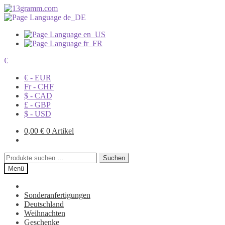
€
€ - EUR
Fr - CHF
$ - CAD
£ - GBP
$ - USD
0,00
€
0 Artikel
Suchen
Suchen
nach:
Menü
Sonderanfertigungen
Deutschland
Weihnachten
Geschenke