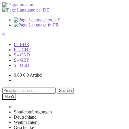
€
€ - EUR
Fr - CHF
$ - CAD
£ - GBP
$ - USD
0,00
€
0 Artikel
Suchen
Suchen
nach:
Menü
Sonderanfertigungen
Deutschland
Weihnachten
Geschenke