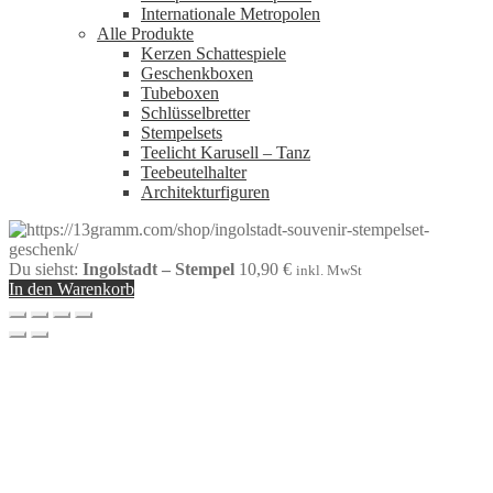
Internationale Metropolen
Alle Produkte
Kerzen Schattespiele
Geschenkboxen
Tubeboxen
Schlüsselbretter
Stempelsets
Teelicht Karusell – Tanz
Teebeutelhalter
Architekturfiguren
Du siehst:
Ingolstadt – Stempel
10,90
€
inkl. MwSt
In den Warenkorb