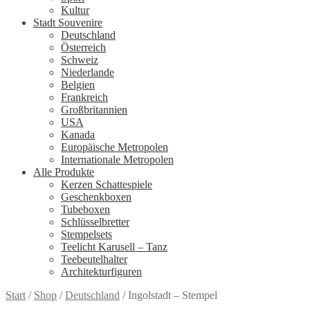
Kultur
Stadt Souvenire
Deutschland
Österreich
Schweiz
Niederlande
Belgien
Frankreich
Großbritannien
USA
Kanada
Europäische Metropolen
Internationale Metropolen
Alle Produkte
Kerzen Schattespiele
Geschenkboxen
Tubeboxen
Schlüsselbretter
Stempelsets
Teelicht Karusell – Tanz
Teebeutelhalter
Architekturfiguren
Start
/
Shop
/
Deutschland
/
Ingolstadt – Stempel