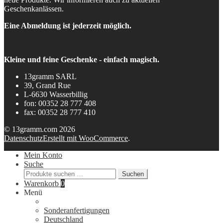
Geschenkanlässen.
Eine Abmeldung ist jederzeit möglich.
Kleine und feine Geschenke - einfach magisch.
13gramm SARL
39, Grand Rue
L-6630 Wasserbillig
fon: 00352 28 777 408
fax: 00352 28 777 410
© 13gramm.com 2026
Datenschutz
Erstellt mit WooCommerce
.
Mein Konto
Suche
Suchen
Suchen
nach:
Warenkorb
0
Menü
Sonderanfertigungen
Deutschland