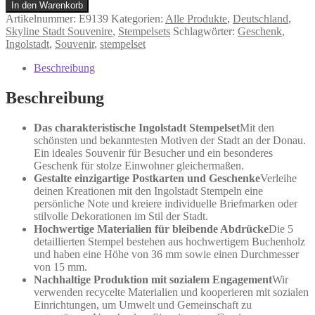
-
In den Warenkorb
Stempel
Artikelnummer:
E9139
Kategorien:
Alle Produkte
,
Deutschland
,
Menge
Skyline Stadt Souvenire
,
Stempelsets
Schlagwörter:
Geschenk
,
Ingolstadt
,
Souvenir
,
stempelset
Beschreibung
Beschreibung
Das charakteristische Ingolstadt Stempelset
Mit den
schönsten und bekanntesten Motiven der Stadt an der Donau.
Ein ideales Souvenir für Besucher und ein besonderes
Geschenk für stolze Einwohner gleichermaßen.
Gestalte einzigartige Postkarten und Geschenke
Verleihe
deinen Kreationen mit den Ingolstadt Stempeln eine
persönliche Note und kreiere individuelle Briefmarken oder
stilvolle Dekorationen im Stil der Stadt.
Hochwertige Materialien für bleibende Abdrücke
Die 5
detaillierten Stempel bestehen aus hochwertigem Buchenholz
und haben eine Höhe von 36 mm sowie einen Durchmesser
von 15 mm.
Nachhaltige Produktion mit sozialem Engagement
Wir
verwenden recycelte Materialien und kooperieren mit sozialen
Einrichtungen, um Umwelt und Gemeinschaft zu