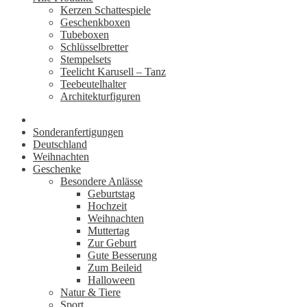
Kerzen Schattespiele
Geschenkboxen
Tubeboxen
Schlüsselbretter
Stempelsets
Teelicht Karusell – Tanz
Teebeutelhalter
Architekturfiguren
Sonderanfertigungen
Deutschland
Weihnachten
Geschenke
Besondere Anlässe
Geburtstag
Hochzeit
Weihnachten
Muttertag
Zur Geburt
Gute Besserung
Zum Beileid
Halloween
Natur & Tiere
Sport