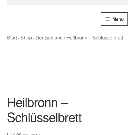
nach:
Menü
Start
/
Shop
/
Deutschland
/
Heilbronn – Schlüsselbrett
Sonderanfertigungen
Deutschland
Weihnachten
Geschenke
Heilbronn –
Stadt Souvenire
Schlüsselbrett
Alle Produkte
£
14.00
inkl. MwSt