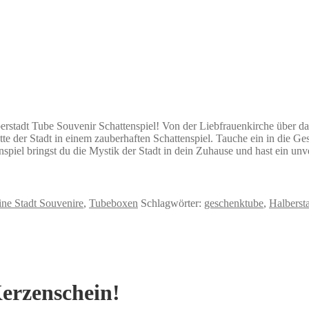
erstadt Tube Souvenir Schattenspiel! Von der Liebfrauenkirche über da
te der Stadt in einem zauberhaften Schattenspiel. Tauche ein in die G
piel bringst du die Mystik der Stadt in dein Zuhause und hast ein unv
ine Stadt Souvenire
,
Tubeboxen
Schlagwörter:
geschenktube
,
Halberst
erzenschein!