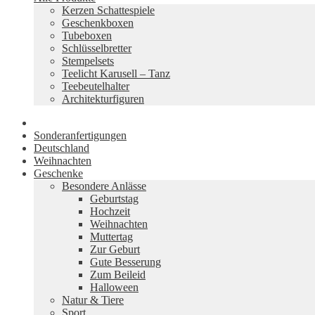
Kerzen Schattespiele
Geschenkboxen
Tubeboxen
Schlüsselbretter
Stempelsets
Teelicht Karusell – Tanz
Teebeutelhalter
Architekturfiguren
Sonderanfertigungen
Deutschland
Weihnachten
Geschenke
Besondere Anlässe
Geburtstag
Hochzeit
Weihnachten
Muttertag
Zur Geburt
Gute Besserung
Zum Beileid
Halloween
Natur & Tiere
Sport