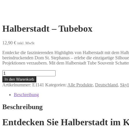
Halberstadt – Tubebox
12,90
€
inkl. MwSt
Entdecke die faszinierenden Highlights von Halberstadt mit dem Halb
beeindruckenden Dom St. Stephanus – erlebe die einzigartige Silhouet
Projektionen verzaubern. Mit dem Halberstadt Tube Souvenir Schattens
Halberstadt
-
In den Warenkorb
Tubebox
Artikelnummer:
E1141
Kategorien:
Alle Produkte
,
Deutschland
,
Skyl
Menge
Beschreibung
Beschreibung
Entdecken Sie Halberstadt im K