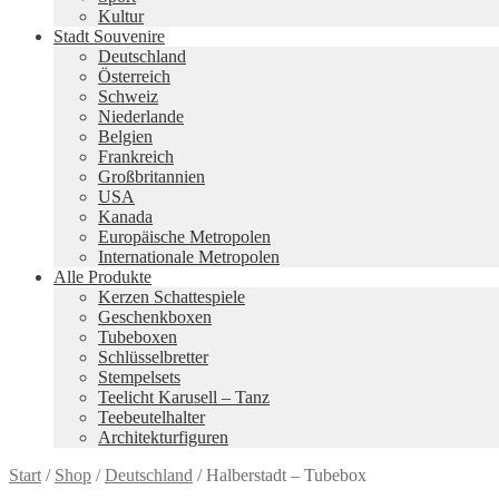
Kultur
Stadt Souvenire
Deutschland
Österreich
Schweiz
Niederlande
Belgien
Frankreich
Großbritannien
USA
Kanada
Europäische Metropolen
Internationale Metropolen
Alle Produkte
Kerzen Schattespiele
Geschenkboxen
Tubeboxen
Schlüsselbretter
Stempelsets
Teelicht Karusell – Tanz
Teebeutelhalter
Architekturfiguren
Start
/
Shop
/
Deutschland
/
Halberstadt – Tubebox