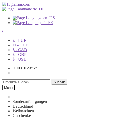
€
€ - EUR
Fr - CHF
$ - CAD
£ - GBP
$ - USD
0,00
€
0 Artikel
Suchen
Suchen
nach:
Menü
Sonderanfertigungen
Deutschland
Weihnachten
Geschenke