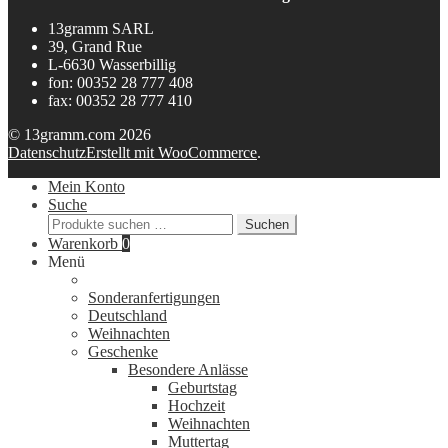
13gramm SARL
39, Grand Rue
L-6630 Wasserbillig
fon: 00352 28 777 408
fax: 00352 28 777 410
© 13gramm.com 2026
Datenschutz
Erstellt mit WooCommerce
.
Mein Konto
Suche
Suchen
Suchen
nach:
Warenkorb
0
Menü
Sonderanfertigungen
Deutschland
Weihnachten
Geschenke
Besondere Anlässe
Geburtstag
Hochzeit
Weihnachten
Muttertag