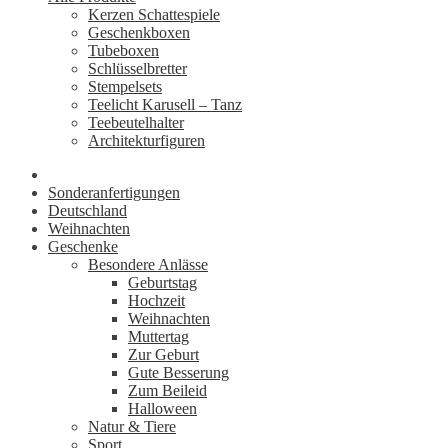
Kerzen Schattespiele
Geschenkboxen
Tubeboxen
Schlüsselbretter
Stempelsets
Teelicht Karusell – Tanz
Teebeutelhalter
Architekturfiguren
Sonderanfertigungen
Deutschland
Weihnachten
Geschenke
Besondere Anlässe
Geburtstag
Hochzeit
Weihnachten
Muttertag
Zur Geburt
Gute Besserung
Zum Beileid
Halloween
Natur & Tiere
Sport