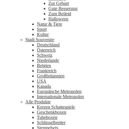
Zur Geburt
Gute Besserung
Zum Beileid
Halloween
Natur & Tiere
Sport
Kultur
Stadt Souvenire
Deutschland
Österreich
Schweiz
Niederlande
Belgien
Frankreich
Großbritannien
USA
Kanada
Europäische Metropolen
Internationale Metropolen
Alle Produkte
Kerzen Schattespiele
Geschenkboxen
Tubeboxen
Schlüsselbretter
Stempelsets