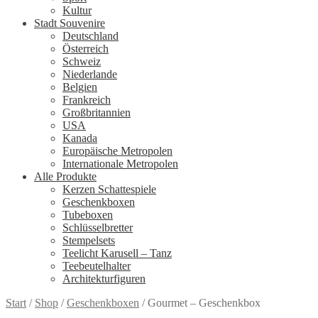
Kultur
Stadt Souvenire
Deutschland
Österreich
Schweiz
Niederlande
Belgien
Frankreich
Großbritannien
USA
Kanada
Europäische Metropolen
Internationale Metropolen
Alle Produkte
Kerzen Schattespiele
Geschenkboxen
Tubeboxen
Schlüsselbretter
Stempelsets
Teelicht Karusell – Tanz
Teebeutelhalter
Architekturfiguren
Start
/
Shop
/
Geschenkboxen
/
Gourmet – Geschenkbox