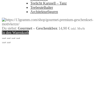
Teelicht Karusell – Tanz
Teebeutelhalter
Architekturfiguren
Du siehst:
Gourmet – Geschenkbox
14,90
€
inkl. MwSt
In den Warenkorb