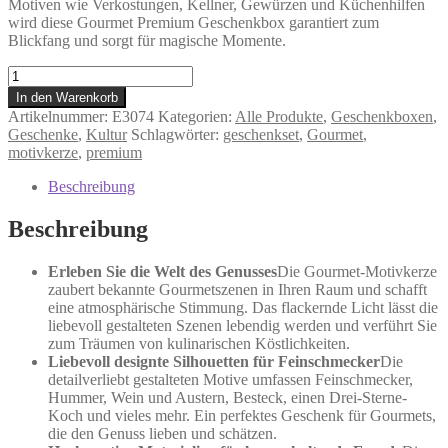
Motiven wie Verkostungen, Kellner, Gewürzen und Küchenhilfen
wird diese Gourmet Premium Geschenkbox garantiert zum
Blickfang und sorgt für magische Momente.
Gourmet
-
In den Warenkorb
Geschenkbox
Artikelnummer:
E3074
Kategorien:
Alle Produkte
,
Geschenkboxen
,
Menge
Geschenke
,
Kultur
Schlagwörter:
geschenkset
,
Gourmet
,
motivkerze
,
premium
Beschreibung
Beschreibung
Erleben Sie die Welt des Genusses
Die Gourmet-Motivkerze
zaubert bekannte Gourmetszenen in Ihren Raum und schafft
eine atmosphärische Stimmung. Das flackernde Licht lässt die
liebevoll gestalteten Szenen lebendig werden und verführt Sie
zum Träumen von kulinarischen Köstlichkeiten.
Liebevoll designte Silhouetten für Feinschmecker
Die
detailverliebt gestalteten Motive umfassen Feinschmecker,
Hummer, Wein und Austern, Besteck, einen Drei-Sterne-
Koch und vieles mehr. Ein perfektes Geschenk für Gourmets,
die den Genuss lieben und schätzen.