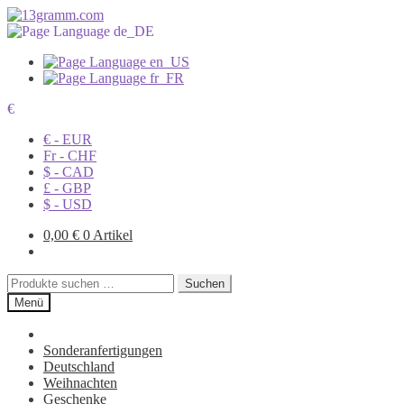
€
€ - EUR
Fr - CHF
$ - CAD
£ - GBP
$ - USD
0,00
€
0 Artikel
Suchen
Suchen
nach:
Menü
Sonderanfertigungen
Deutschland
Weihnachten
Geschenke