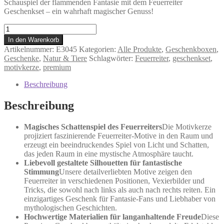
Schauspiel der flammenden Fantasie mit dem Feuerreiter
Geschenkset – ein wahrhaft magischer Genuss!
Feuerreiter
-
In den Warenkorb
Geschenkbox
Artikelnummer:
E3045
Kategorien:
Alle Produkte
,
Geschenkboxen
,
Menge
Geschenke
,
Natur & Tiere
Schlagwörter:
Feuerreiter
,
geschenkset
,
motivkerze
,
premium
Beschreibung
Beschreibung
Magisches Schattenspiel des Feuerreiters
Die Motivkerze
projiziert faszinierende Feuerreiter-Motive in den Raum und
erzeugt ein beeindruckendes Spiel von Licht und Schatten,
das jeden Raum in eine mystische Atmosphäre taucht.
Liebevoll gestaltete Silhouetten für fantastische
Stimmung
Unsere detailverliebten Motive zeigen den
Feuerreiter in verschiedenen Positionen, Vexierbilder und
Tricks, die sowohl nach links als auch nach rechts reiten. Ein
einzigartiges Geschenk für Fantasie-Fans und Liebhaber von
mythologischen Geschichten.
Hochwertige Materialien für langanhaltende Freude
Diese