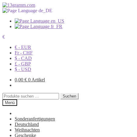
€
€ - EUR
Fr - CHF
$ - CAD
£ - GBP
$ - USD
0,00
€
0 Artikel
Suchen
Suchen
nach:
Menü
Sonderanfertigungen
Deutschland
Weihnachten
Geschenke