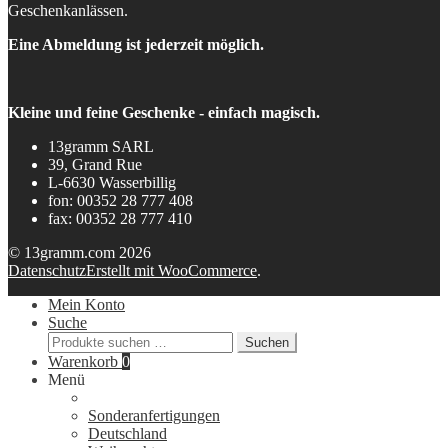
Geschenkanlässen.
Eine Abmeldung ist jederzeit möglich.
Kleine und feine Geschenke - einfach magisch.
13gramm SARL
39, Grand Rue
L-6630 Wasserbillig
fon: 00352 28 777 408
fax: 00352 28 777 410
© 13gramm.com 2026
Datenschutz
Erstellt mit WooCommerce
.
Mein Konto
Suche
Suchen
Suchen
nach:
Warenkorb
0
Menü
Sonderanfertigungen
Deutschland