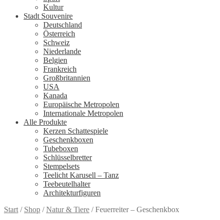
Kultur
Stadt Souvenire
Deutschland
Österreich
Schweiz
Niederlande
Belgien
Frankreich
Großbritannien
USA
Kanada
Europäische Metropolen
Internationale Metropolen
Alle Produkte
Kerzen Schattespiele
Geschenkboxen
Tubeboxen
Schlüsselbretter
Stempelsets
Teelicht Karusell – Tanz
Teebeutelhalter
Architekturfiguren
Start
/
Shop
/
Natur & Tiere
/
Feuerreiter – Geschenkbox