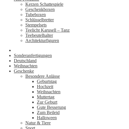
Kerzen Schattespiele
Geschenkboxen
Tubeboxen
Schlüsselbretter
Stempelsets
Teelicht Karusell – Tanz
Teebeutelhalter
Architekturfiguren
Sonderanfertigungen
Deutschland
Weihnachten
Geschenke
Besondere Anlässe
Geburtstag
Hochzeit
Weihnachten
Muttertag
Zur Geburt
Gute Besserung
Zum Beileid
Halloween
Natur & Tiere
Sport