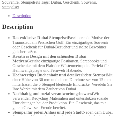
quantity
Souvenire
,
Stempelsets
Tags:
Dubai
,
Geschenk
,
Souvenir
,
stempelset
Description
Description
Das exklusive Dubai Stempelset
Faszinierende Motive der
Traumstadt am Persischen Golf. Ein einzigartiges Souvenir
oder Geschenk für Dubai-Besucher und stolze Bewohner
gleichermaßen.
Kreatives Design mit den schönsten Dubai-
Motiven
Gestalte einzigartige Postkarten, Scrapbooks und
Geschenke mit dem Flair der Wüstenmetropole. Perfekt für
Heimwehgeplagte und Fernweh-Habende.
Hochwertiges Buchenholz und detailverliebte Stempel
Mit
einer Höhe von 36 mm und einem Durchmesser von 15 mm
hinterlassen die 5 Stempel bleibende Eindrücke. Veredeln Sie
Ihre Werke mit dem Zauber von Dubai.
Nachhaltig und sozial verantwortungsbewusst
Wir
verwenden Recycling-Materialien und unterstützen soziale
Einrichtungen bei der Produktion. Ein Geschenk, das mit
gutem Gewissen Freude bereitet.
Stempel für jeden Anlass und jede Stadt
Neben dem Dubai