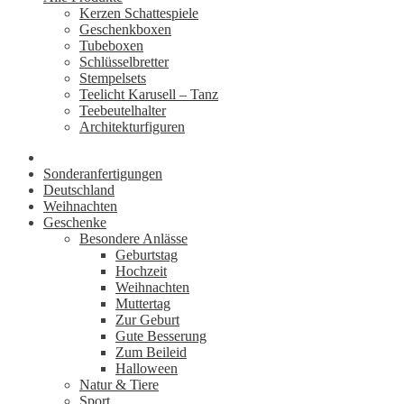
Kerzen Schattespiele
Geschenkboxen
Tubeboxen
Schlüsselbretter
Stempelsets
Teelicht Karusell – Tanz
Teebeutelhalter
Architekturfiguren
Sonderanfertigungen
Deutschland
Weihnachten
Geschenke
Besondere Anlässe
Geburtstag
Hochzeit
Weihnachten
Muttertag
Zur Geburt
Gute Besserung
Zum Beileid
Halloween
Natur & Tiere
Sport