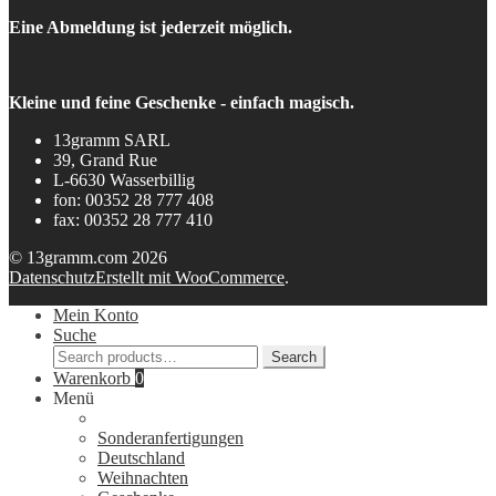
Eine Abmeldung ist jederzeit möglich.
Kleine und feine Geschenke - einfach magisch.
13gramm SARL
39, Grand Rue
L-6630 Wasserbillig
fon: 00352 28 777 408
fax: 00352 28 777 410
© 13gramm.com 2026
Datenschutz
Erstellt mit WooCommerce
.
Mein Konto
Suche
Search
Search
for:
Warenkorb
0
Menü
Sonderanfertigungen
Deutschland
Weihnachten