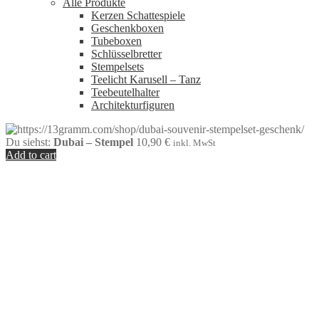
Alle Produkte
Kerzen Schattespiele
Geschenkboxen
Tubeboxen
Schlüsselbretter
Stempelsets
Teelicht Karusell – Tanz
Teebeutelhalter
Architekturfiguren
Du siehst:
Dubai – Stempel
10,90
€
inkl. MwSt
Add to cart