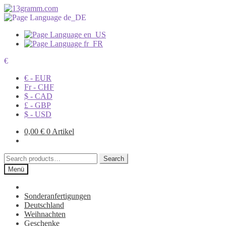
€
€ - EUR
Fr - CHF
$ - CAD
£ - GBP
$ - USD
0,00
€
0 Artikel
Search
Search
for:
Menü
Sonderanfertigungen
Deutschland
Weihnachten
Geschenke