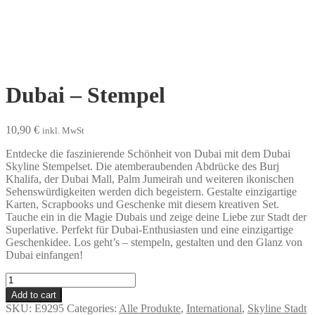
Dubai – Stempel
10,90
€
inkl. MwSt
Entdecke die faszinierende Schönheit von Dubai mit dem Dubai
Skyline Stempelset. Die atemberaubenden Abdrücke des Burj
Khalifa, der Dubai Mall, Palm Jumeirah und weiteren ikonischen
Sehenswürdigkeiten werden dich begeistern. Gestalte einzigartige
Karten, Scrapbooks und Geschenke mit diesem kreativen Set.
Tauche ein in die Magie Dubais und zeige deine Liebe zur Stadt der
Superlative. Perfekt für Dubai-Enthusiasten und eine einzigartige
Geschenkidee. Los geht’s – stempeln, gestalten und den Glanz von
Dubai einfangen!
Dubai
-
Add to cart
Stempel
SKU:
E9295
Categories:
Alle Produkte
,
International
,
Skyline Stadt