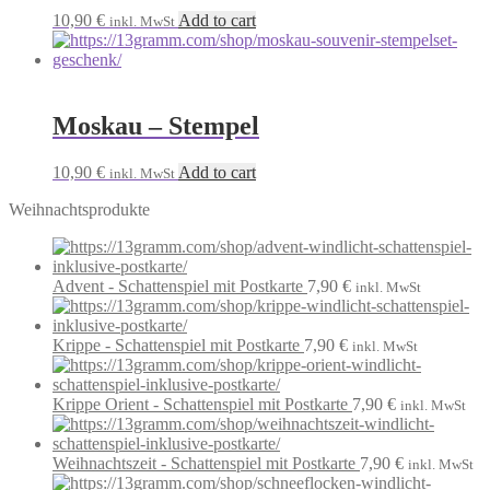
10,90
€
Add to cart
inkl. MwSt
Moskau – Stempel
10,90
€
Add to cart
inkl. MwSt
Weihnachtsprodukte
Advent - Schattenspiel mit Postkarte
7,90
€
inkl. MwSt
Krippe - Schattenspiel mit Postkarte
7,90
€
inkl. MwSt
Krippe Orient - Schattenspiel mit Postkarte
7,90
€
inkl. MwSt
Weihnachtszeit - Schattenspiel mit Postkarte
7,90
€
inkl. MwSt