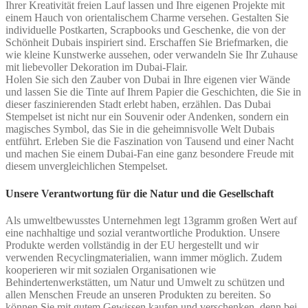
Ihrer Kreativität freien Lauf lassen und Ihre eigenen Projekte mit
einem Hauch von orientalischem Charme versehen. Gestalten Sie
individuelle Postkarten, Scrapbooks und Geschenke, die von der
Schönheit Dubais inspiriert sind. Erschaffen Sie Briefmarken, die
wie kleine Kunstwerke aussehen, oder verwandeln Sie Ihr Zuhause
mit liebevoller Dekoration im Dubai-Flair.
Holen Sie sich den Zauber von Dubai in Ihre eigenen vier Wände
und lassen Sie die Tinte auf Ihrem Papier die Geschichten, die Sie in
dieser faszinierenden Stadt erlebt haben, erzählen. Das Dubai
Stempelset ist nicht nur ein Souvenir oder Andenken, sondern ein
magisches Symbol, das Sie in die geheimnisvolle Welt Dubais
entführt. Erleben Sie die Faszination von Tausend und einer Nacht
und machen Sie einem Dubai-Fan eine ganz besondere Freude mit
diesem unvergleichlichen Stempelset.
Unsere Verantwortung für die Natur und die Gesellschaft
Als umweltbewusstes Unternehmen legt 13gramm großen Wert auf
eine nachhaltige und sozial verantwortliche Produktion. Unsere
Produkte werden vollständig in der EU hergestellt und wir
verwenden Recyclingmaterialien, wann immer möglich. Zudem
kooperieren wir mit sozialen Organisationen wie
Behindertenwerkstätten, um Natur und Umwelt zu schützen und
allen Menschen Freude an unseren Produkten zu bereiten. So
können Sie mit gutem Gewissen kaufen und verschenken, denn bei