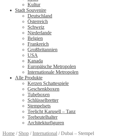
Kultur
Stadt Souvenire
Deutschland
Österreich
Schweiz
Niederlande
Belgien
Frankreich
Großbritannien
USA
Kanada
Europäische Metropolen
Internationale Metropolen
Alle Produkte
Kerzen Schattespiele
Geschenkboxen
Tubeboxen
Schlüsselbretter
Stempelsets
Teelicht Karusell – Tanz
Teebeutelhalter
Architekturfiguren
Home
/
Shop
/
International
/
Dubai – Stempel