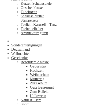
Kerzen Schattespiele
Geschenkboxen
Tubeboxen
Schlüsselbretter
Stempelsets
Teelicht Karusell – Tanz
Teebeutelhalter
Architekturfiguren
Sonderanfertigungen
Deutschland
Weihnachten
Geschenke
Besondere Anlässe
Geburtstag
Hochzeit
Weihnachten
Muttertag
Zur Geburt
Gute Besserung
Zum Beileid
Halloween
Natur & Tiere
Sport