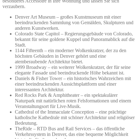
besonderes Accessoire in Ihre Wohnung und lassen Sie sich
verzaubern.
Denver Art Museum – großes Kunstmuseum mit einer
beeindruckenden Sammlung von Gemälden, Skulpturen und
anderen Kunstwerken.
Colorado State Capitol – Regierungsgebäude von Colorado,
bekannt für seine goldene Kuppel und Panoramablick auf die
Stadt.
1144 Fifteenth – ein moderner Wolkenkratzer, der zu den
höchsten Gebäuden in Denver gehört und eine
atemberaubende Architektur bietet.
1999 Broadway – ein weiterer Wolkenkratzer, der für seine
elegante Fassade und beeindruckende Höhe bekannt ist.
Daniels & Fisher Tower – ein historisches Wahrzeichen mit
einer beeindruckenden Aussichtsplattform und einer
interessanten Architektur.
Red Rocks Park & Amphitheater – ein spektakulärer
Naturpark mit natürlichen roten Felsformationen und einem
Veranstaltungsort für Live-Musik.
Cathedral of the Immaculate Conception – eine prächtige
katholische Kathedrale mit schöner Architektur und religiöser
Bedeutung.
TheRide – RTD Bus and Rail Services – das öffentliche
Verkehrssystem in Denver, das eine bequeme Möglichkeit