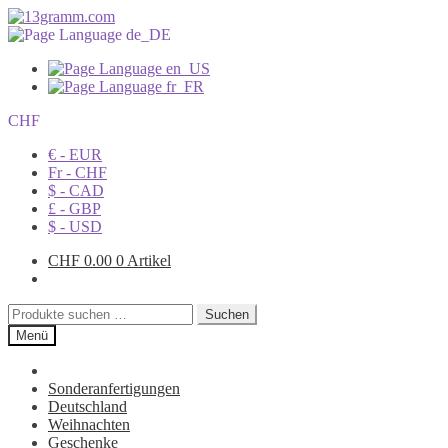
CHF
€ - EUR
Fr - CHF
$ - CAD
£ - GBP
$ - USD
CHF
0.00
0 Artikel
Suchen
Suchen
nach:
Menü
Sonderanfertigungen
Deutschland
Weihnachten
Geschenke