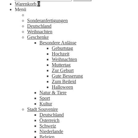
nach:
Warenkorb
0
Menü
Sonderanfertigungen
Deutschland
Weihnachten
Geschenke
Besondere Anlässe
Geburtstag
Hochzeit
Weihnachten
Muttertag
Zur Geburt
Gute Besserung
Zum Beileid
Halloween
Natur & Tiere
Sport
Kultur
Stadt Souvenire
Deutschland
Österreich
Schweiz
Niederlande
Belgien