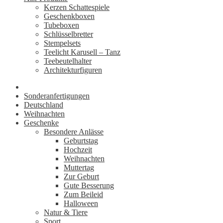
Kerzen Schattespiele
Geschenkboxen
Tubeboxen
Schlüsselbretter
Stempelsets
Teelicht Karusell – Tanz
Teebeutelhalter
Architekturfiguren
Sonderanfertigungen
Deutschland
Weihnachten
Geschenke
Besondere Anlässe
Geburtstag
Hochzeit
Weihnachten
Muttertag
Zur Geburt
Gute Besserung
Zum Beileid
Halloween
Natur & Tiere
Sport