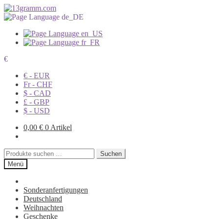
€
€ - EUR
Fr - CHF
$ - CAD
£ - GBP
$ - USD
0,00
€
0 Artikel
Suchen
Suchen
nach:
Menü
Sonderanfertigungen
Deutschland
Weihnachten
Geschenke