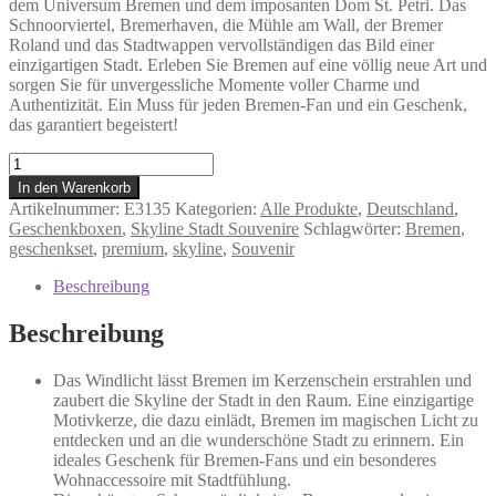
dem Universum Bremen und dem imposanten Dom St. Petri. Das
Schnoorviertel, Bremerhaven, die Mühle am Wall, der Bremer
Roland und das Stadtwappen vervollständigen das Bild einer
einzigartigen Stadt. Erleben Sie Bremen auf eine völlig neue Art und
sorgen Sie für unvergessliche Momente voller Charme und
Authentizität. Ein Muss für jeden Bremen-Fan und ein Geschenk,
das garantiert begeistert!
Bremen
-
In den Warenkorb
Geschenkbox
Artikelnummer:
E3135
Kategorien:
Alle Produkte
,
Deutschland
,
Menge
Geschenkboxen
,
Skyline Stadt Souvenire
Schlagwörter:
Bremen
,
geschenkset
,
premium
,
skyline
,
Souvenir
Beschreibung
Beschreibung
Das Windlicht lässt Bremen im Kerzenschein erstrahlen und
zaubert die Skyline der Stadt in den Raum. Eine einzigartige
Motivkerze, die dazu einlädt, Bremen im magischen Licht zu
entdecken und an die wunderschöne Stadt zu erinnern. Ein
ideales Geschenk für Bremen-Fans und ein besonderes
Wohnaccessoire mit Stadtfühlung.