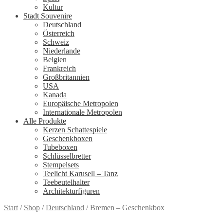
Kultur
Stadt Souvenire
Deutschland
Österreich
Schweiz
Niederlande
Belgien
Frankreich
Großbritannien
USA
Kanada
Europäische Metropolen
Internationale Metropolen
Alle Produkte
Kerzen Schattespiele
Geschenkboxen
Tubeboxen
Schlüsselbretter
Stempelsets
Teelicht Karusell – Tanz
Teebeutelhalter
Architekturfiguren
Start
/
Shop
/
Deutschland
/
Bremen – Geschenkbox