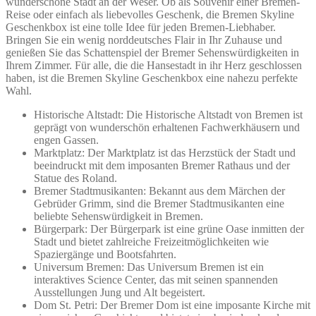
wunderschöne Stadt an der Weser. Ob als Souvenir einer Bremen-
Reise oder einfach als liebevolles Geschenk, die Bremen Skyline
Geschenkbox ist eine tolle Idee für jeden Bremen-Liebhaber.
Bringen Sie ein wenig norddeutsches Flair in Ihr Zuhause und
genießen Sie das Schattenspiel der Bremer Sehenswürdigkeiten in
Ihrem Zimmer. Für alle, die die Hansestadt in ihr Herz geschlossen
haben, ist die Bremen Skyline Geschenkbox eine nahezu perfekte
Wahl.
Historische Altstadt: Die Historische Altstadt von Bremen ist
geprägt von wunderschön erhaltenen Fachwerkhäusern und
engen Gassen.
Marktplatz: Der Marktplatz ist das Herzstück der Stadt und
beeindruckt mit dem imposanten Bremer Rathaus und der
Statue des Roland.
Bremer Stadtmusikanten: Bekannt aus dem Märchen der
Gebrüder Grimm, sind die Bremer Stadtmusikanten eine
beliebte Sehenswürdigkeit in Bremen.
Bürgerpark: Der Bürgerpark ist eine grüne Oase inmitten der
Stadt und bietet zahlreiche Freizeitmöglichkeiten wie
Spaziergänge und Bootsfahrten.
Universum Bremen: Das Universum Bremen ist ein
interaktives Science Center, das mit seinen spannenden
Ausstellungen Jung und Alt begeistert.
Dom St. Petri: Der Bremer Dom ist eine imposante Kirche mit