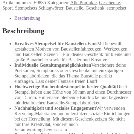
Stempel
Artikelnummer:
E9885
Kategorien:
Alle Produkte
,
Geschenke
,
Menge
Sport
,
Stempelsets
Schlagwörter:
Baustelle
,
Geschenk
,
stempelset
Beschreibung
Beschreibung
Kreatives Stempelset für Baustellen-Fans
Mit liebevoll
gestalteten Motiven von Baustellenfahrzeugen, Werkzeugen
und Baustellen-Szenen – Ein ideales Geschenk für kleine und
große Bauarbeiter sowie für Bastler und Kreative.
Individuelle Gestaltungsmöglichkeiten
Verschönere deine
Postkarten, Scrapbooks oder Geschenke mit einzigartigen
Stempelabdrücken, die das Thema Baustelle perfekt
einfangen. Lass deiner Fantasie freien Lauf!
Hochwertige Buchenholzstempel in bester Qualität
Die 5
Stempel haben eine Höhe von 36 mm und einen Durchmesser
von 15 mm. Hinterlasse bleibende Eindrücke und begeistere
mit detailreichen Baustelle-Stempelabdrücken.
Nachhaltigkeit und soziales Engagement
Wir verwenden
Recycling-Materialien und unterstützen soziale Einrichtungen
bei der Herstellung. Mit diesem Geschenk zeigen Sie nicht
nur Ihre Kreativität, sondern auch
Verantwortungsbewusstsein.