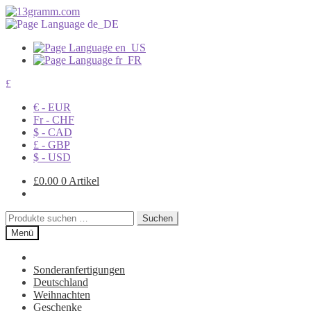
£
€ - EUR
Fr - CHF
$ - CAD
£ - GBP
$ - USD
£
0.00
0 Artikel
Suchen
Suchen
nach:
Menü
Sonderanfertigungen
Deutschland
Weihnachten
Geschenke