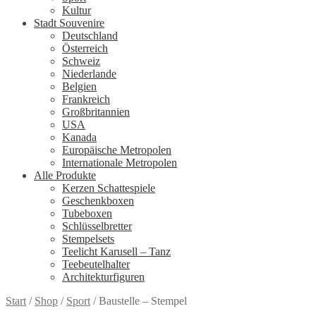
Kultur
Stadt Souvenire
Deutschland
Österreich
Schweiz
Niederlande
Belgien
Frankreich
Großbritannien
USA
Kanada
Europäische Metropolen
Internationale Metropolen
Alle Produkte
Kerzen Schattespiele
Geschenkboxen
Tubeboxen
Schlüsselbretter
Stempelsets
Teelicht Karusell – Tanz
Teebeutelhalter
Architekturfiguren
Start
/
Shop
/
Sport
/
Baustelle – Stempel