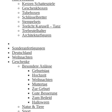
Kerzen Schattespiele
Geschenkboxen
Tubeboxen
Schlüsselbretter
Stempelsets
Teelicht Karusell – Tanz
Teebeutelhalter
Architekturfiguren
Sonderanfertigungen
Deutschland
Weihnachten
Geschenke
Besondere Anlässe
Geburtstag
Hochzeit
Weihnachten
Muttertag
Zur Geburt
Gute Besserung
Zum Beileid
Halloween
Natur & Tiere
Sport