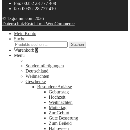
fon: 00352 28 777 408
fax: 00352 28 777 410
© 13gramm.com 2026
Datenschutz
Erstellt mit WooCommerce
.
Mein Konto
Suche
Suchen
Suchen
nach:
Warenkorb
0
Menü
Sonderanfertigungen
Deutschland
Weihnachten
Geschenke
Besondere Anlässe
Geburtstag
Hochzeit
Weihnachten
Muttertag
Zur Geburt
Gute Besserung
Zum Beileid
Halloween