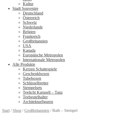
Kultur
Stadt Souvenire
Deutschland
Österreich
Schweiz
Niederlande
Belgien
Frankreich
Großbritannien
USA
Kanada
Europäische Metropolen
Internationale Metropolen
Alle Produkte
Kerzen Schattespiele
Geschenkboxen
Tubeboxen
Schlüsselbretter
Stempelsets
Teelicht Karusell – Tanz
Teebeutelhalter
Architekturfiguren
Start
/
Shop
/
Großbritannien
/
Bath – Stempel