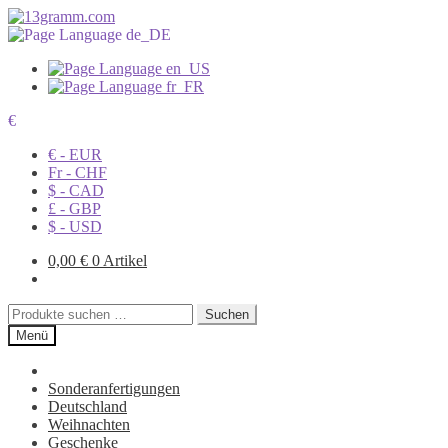
€
€ - EUR
Fr - CHF
$ - CAD
£ - GBP
$ - USD
0,00
€
0 Artikel
Suchen
Suchen
nach:
Menü
Sonderanfertigungen
Deutschland
Weihnachten
Geschenke