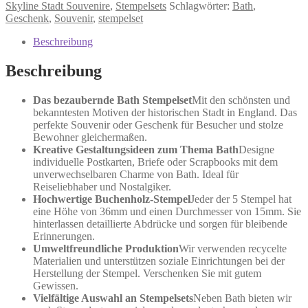
Menge
Skyline Stadt Souvenire
,
Stempelsets
Schlagwörter:
Bath
,
Geschenk
,
Souvenir
,
stempelset
Beschreibung
Beschreibung
Das bezaubernde Bath Stempelset
Mit den schönsten und
bekanntesten Motiven der historischen Stadt in England. Das
perfekte Souvenir oder Geschenk für Besucher und stolze
Bewohner gleichermaßen.
Kreative Gestaltungsideen zum Thema Bath
Designe
individuelle Postkarten, Briefe oder Scrapbooks mit dem
unverwechselbaren Charme von Bath. Ideal für
Reiseliebhaber und Nostalgiker.
Hochwertige Buchenholz-Stempel
Jeder der 5 Stempel hat
eine Höhe von 36mm und einen Durchmesser von 15mm. Sie
hinterlassen detaillierte Abdrücke und sorgen für bleibende
Erinnerungen.
Umweltfreundliche Produktion
Wir verwenden recycelte
Materialien und unterstützen soziale Einrichtungen bei der
Herstellung der Stempel. Verschenken Sie mit gutem
Gewissen.
Vielfältige Auswahl an Stempelsets
Neben Bath bieten wir