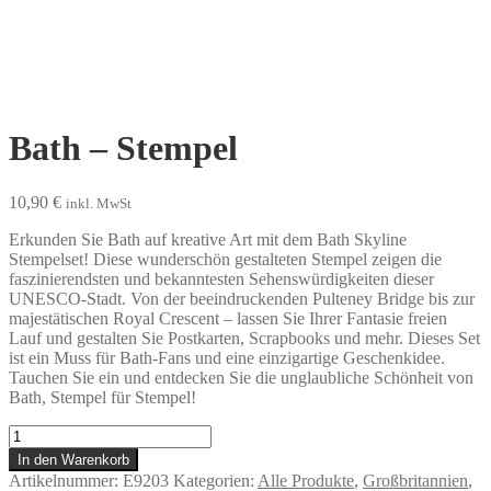
Bath – Stempel
10,90
€
inkl. MwSt
Erkunden Sie Bath auf kreative Art mit dem Bath Skyline
Stempelset! Diese wunderschön gestalteten Stempel zeigen die
faszinierendsten und bekanntesten Sehenswürdigkeiten dieser
UNESCO-Stadt. Von der beeindruckenden Pulteney Bridge bis zur
majestätischen Royal Crescent – lassen Sie Ihrer Fantasie freien
Lauf und gestalten Sie Postkarten, Scrapbooks und mehr. Dieses Set
ist ein Muss für Bath-Fans und eine einzigartige Geschenkidee.
Tauchen Sie ein und entdecken Sie die unglaubliche Schönheit von
Bath, Stempel für Stempel!
Bath
-
In den Warenkorb
Stempel
Artikelnummer:
E9203
Kategorien:
Alle Produkte
,
Großbritannien
,