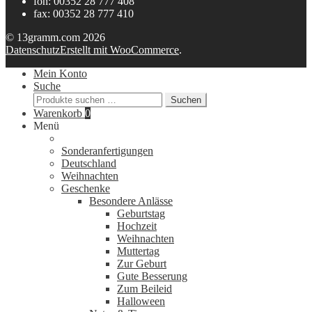
fon: 00352 28 777 408
fax: 00352 28 777 410
© 13gramm.com 2026
Datenschutz
Erstellt mit WooCommerce
.
Mein Konto
Suche
Suchen
Suchen
nach:
Warenkorb
0
Menü
Sonderanfertigungen
Deutschland
Weihnachten
Geschenke
Besondere Anlässe
Geburtstag
Hochzeit
Weihnachten
Muttertag
Zur Geburt
Gute Besserung
Zum Beileid
Halloween