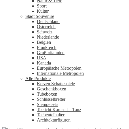
Natur & Tiere
Sport
Kultur
Stadt Souvenire
Deutschland
Österreich
Schweiz
Niederlande
Belgien
Frankreich
Großbritannien
USA
Kanada
Europäische Metropolen
Internationale Metropolen
Alle Produkte
Kerzen Schattespiele
Geschenkboxen
Tubeboxen
Schlüsselbretter
Stempelsets
Teelicht Karusell – Tanz
Teebeutelhalter
Architekturfiguren