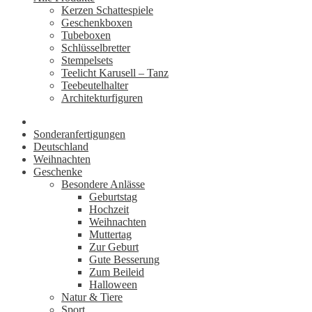
Kerzen Schattespiele
Geschenkboxen
Tubeboxen
Schlüsselbretter
Stempelsets
Teelicht Karusell – Tanz
Teebeutelhalter
Architekturfiguren
Sonderanfertigungen
Deutschland
Weihnachten
Geschenke
Besondere Anlässe
Geburtstag
Hochzeit
Weihnachten
Muttertag
Zur Geburt
Gute Besserung
Zum Beileid
Halloween
Natur & Tiere
Sport