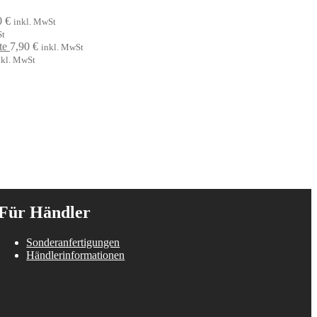
0
€
inkl. MwSt
St
te
7,90
€
inkl. MwSt
nkl. MwSt
Für Händler
Sonderanfertigungen
Händlerinformationen