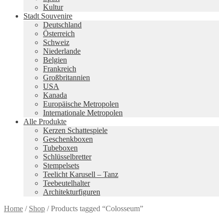
Kultur
Stadt Souvenire
Deutschland
Österreich
Schweiz
Niederlande
Belgien
Frankreich
Großbritannien
USA
Kanada
Europäische Metropolen
Internationale Metropolen
Alle Produkte
Kerzen Schattespiele
Geschenkboxen
Tubeboxen
Schlüsselbretter
Stempelsets
Teelicht Karusell – Tanz
Teebeutelhalter
Architekturfiguren
Home
/
Shop
/
Products tagged “Colosseum”