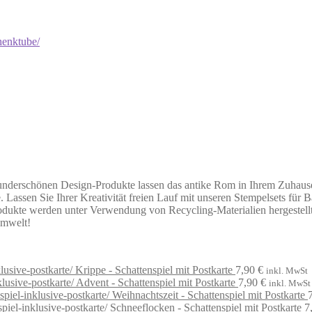
nderschönen Design-Produkte lassen das antike Rom in Ihrem Zuhause w
assen Sie Ihrer Kreativität freien Lauf mit unseren Stempelsets für B
rodukte werden unter Verwendung von Recycling-Materialien hergestellt
Umwelt!
Krippe - Schattenspiel mit Postkarte
7,90
€
inkl. MwSt
Advent - Schattenspiel mit Postkarte
7,90
€
inkl. MwSt
Weihnachtszeit - Schattenspiel mit Postkarte
Schneeflocken - Schattenspiel mit Postkarte
7