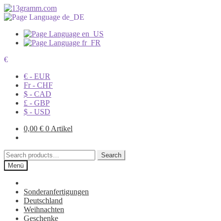
€
€ - EUR
Fr - CHF
$ - CAD
£ - GBP
$ - USD
0,00
€
0 Artikel
Search
Search
for:
Menü
Sonderanfertigungen
Deutschland
Weihnachten
Geschenke