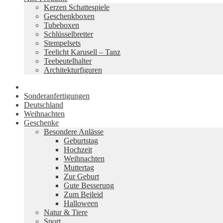
Kerzen Schattespiele
Geschenkboxen
Tubeboxen
Schlüsselbretter
Stempelsets
Teelicht Karusell – Tanz
Teebeutelhalter
Architekturfiguren
Sonderanfertigungen
Deutschland
Weihnachten
Geschenke
Besondere Anlässe
Geburtstag
Hochzeit
Weihnachten
Muttertag
Zur Geburt
Gute Besserung
Zum Beileid
Halloween
Natur & Tiere
Sport