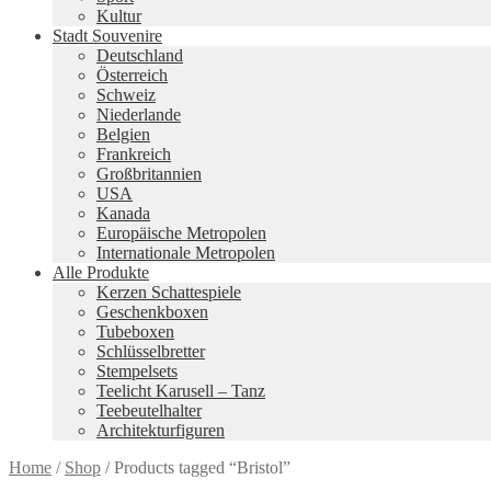
Kultur
Stadt Souvenire
Deutschland
Österreich
Schweiz
Niederlande
Belgien
Frankreich
Großbritannien
USA
Kanada
Europäische Metropolen
Internationale Metropolen
Alle Produkte
Kerzen Schattespiele
Geschenkboxen
Tubeboxen
Schlüsselbretter
Stempelsets
Teelicht Karusell – Tanz
Teebeutelhalter
Architekturfiguren
Home
/
Shop
/
Products tagged “Bristol”