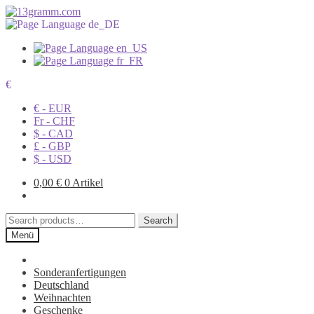
€
€ - EUR
Fr - CHF
$ - CAD
£ - GBP
$ - USD
0,00
€
0 Artikel
Search
Search
for:
Menü
Sonderanfertigungen
Deutschland
Weihnachten
Geschenke