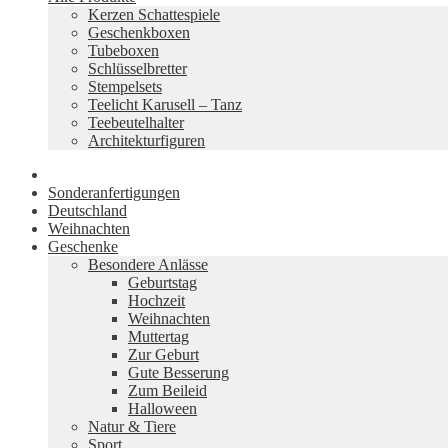
Kerzen Schattespiele
Geschenkboxen
Tubeboxen
Schlüsselbretter
Stempelsets
Teelicht Karusell – Tanz
Teebeutelhalter
Architekturfiguren
Sonderanfertigungen
Deutschland
Weihnachten
Geschenke
Besondere Anlässe
Geburtstag
Hochzeit
Weihnachten
Muttertag
Zur Geburt
Gute Besserung
Zum Beileid
Halloween
Natur & Tiere
Sport