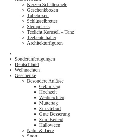
Kerzen Schattespiele
Geschenkboxen
Tubeboxen
Schlüsselbretter
Stempelsets
Teelicht Karusell – Tanz
Teebeutelhalter
Architekturfiguren
Sonderanfertigungen
Deutschland
Weihnachten
Geschenke
Besondere Anlässe
Geburtstag
Hochzeit
Weihnachten
Muttertag
Zur Geburt
Gute Besserung
Zum Beileid
Halloween
Natur & Tiere
Sport