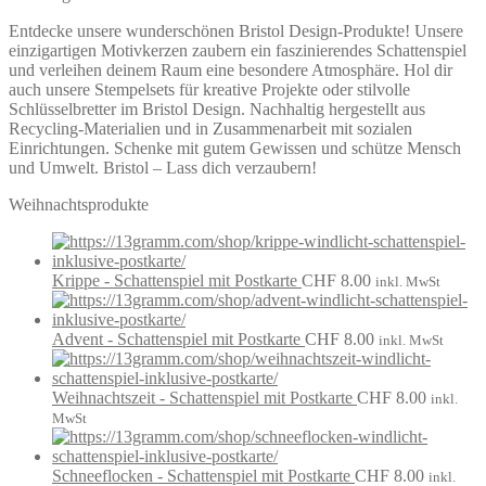
Entdecke unsere wunderschönen Bristol Design-Produkte! Unsere
einzigartigen Motivkerzen zaubern ein faszinierendes Schattenspiel
und verleihen deinem Raum eine besondere Atmosphäre. Hol dir
auch unsere Stempelsets für kreative Projekte oder stilvolle
Schlüsselbretter im Bristol Design. Nachhaltig hergestellt aus
Recycling-Materialien und in Zusammenarbeit mit sozialen
Einrichtungen. Schenke mit gutem Gewissen und schütze Mensch
und Umwelt. Bristol – Lass dich verzaubern!
Weihnachtsprodukte
Krippe - Schattenspiel mit Postkarte
CHF
8.00
inkl. MwSt
Advent - Schattenspiel mit Postkarte
CHF
8.00
inkl. MwSt
Weihnachtszeit - Schattenspiel mit Postkarte
CHF
8.00
inkl.
MwSt
Schneeflocken - Schattenspiel mit Postkarte
CHF
8.00
inkl.