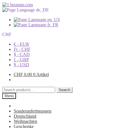
CHF
€ - EUR
Fr - CHF
$ - CAD
£ - GBP
$ - USD
CHF
0.00
0 Artikel
Search
Search
for:
Menü
Sonderanfertigungen
Deutschland
Weihnachten
Geschenke