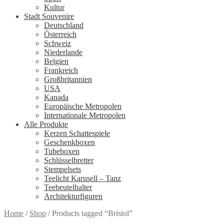
Kultur
Stadt Souvenire
Deutschland
Österreich
Schweiz
Niederlande
Belgien
Frankreich
Großbritannien
USA
Kanada
Europäische Metropolen
Internationale Metropolen
Alle Produkte
Kerzen Schattespiele
Geschenkboxen
Tubeboxen
Schlüsselbretter
Stempelsets
Teelicht Karusell – Tanz
Teebeutelhalter
Architekturfiguren
Home
/
Shop
/
Products tagged “Bristol”