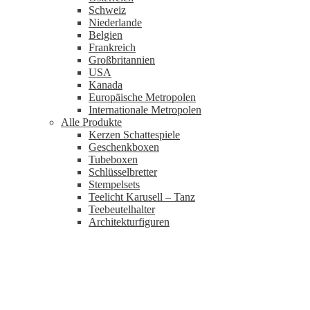
Schweiz
Niederlande
Belgien
Frankreich
Großbritannien
USA
Kanada
Europäische Metropolen
Internationale Metropolen
Alle Produkte
Kerzen Schattespiele
Geschenkboxen
Tubeboxen
Schlüsselbretter
Stempelsets
Teelicht Karusell – Tanz
Teebeutelhalter
Architekturfiguren