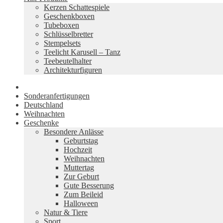
Kerzen Schattespiele
Geschenkboxen
Tubeboxen
Schlüsselbretter
Stempelsets
Teelicht Karusell – Tanz
Teebeutelhalter
Architekturfiguren
Sonderanfertigungen
Deutschland
Weihnachten
Geschenke
Besondere Anlässe
Geburtstag
Hochzeit
Weihnachten
Muttertag
Zur Geburt
Gute Besserung
Zum Beileid
Halloween
Natur & Tiere
Sport