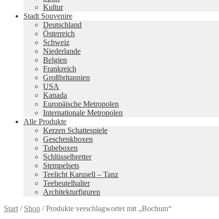
Kultur
Stadt Souvenire
Deutschland
Österreich
Schweiz
Niederlande
Belgien
Frankreich
Großbritannien
USA
Kanada
Europäische Metropolen
Internationale Metropolen
Alle Produkte
Kerzen Schattespiele
Geschenkboxen
Tubeboxen
Schlüsselbretter
Stempelsets
Teelicht Karusell – Tanz
Teebeutelhalter
Architekturfiguren
Start
/
Shop
/
Produkte verschlagwortet mit „Bochum“