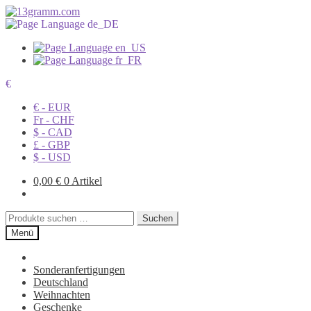
€
€ - EUR
Fr - CHF
$ - CAD
£ - GBP
$ - USD
0,00
€
0 Artikel
Suchen
Suchen
nach:
Menü
Sonderanfertigungen
Deutschland
Weihnachten
Geschenke